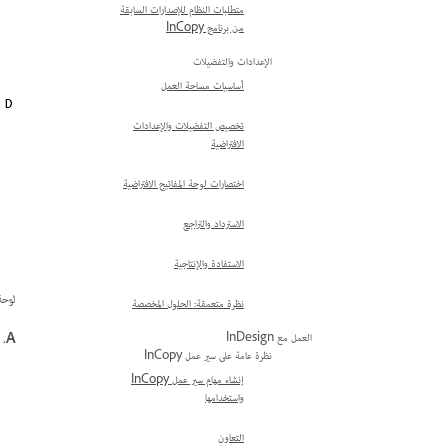
متطلبات النظام للإصدارات السابقة
من برنامج InCopy
الإعدادات والتفضيلات
أساسيات مساحة العمل
تخصيص التفضيلات والإعدادات
الافتراضية
اختصارات لوحة المفاتيح الافتراضية
الاسترداد والتراجع
الاستفادة والإنتاجية
لوحة ucture
نظرة متعمقة: الحلول المخصصة
A.
م
العمل مع InDesign
نظرة عامة على سير عمل InCopy
إنشاء مهام سير عمل InCopy
واستخدامها
التعاون