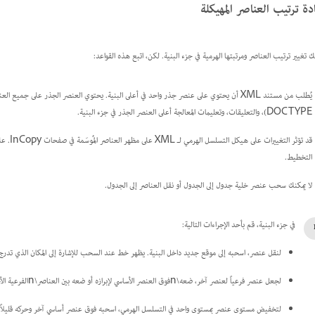
دة ترتيب العناصر المهيكلة
ك تغيير ترتيب العناصر ومرتبتها الهرمية في جزء البنية. لكن، اتبع هذه القواعد:
DOCTYPE)، والتعليقات، وتعليمات المعالجة أعلى العنصر الجذر في جزء البنية.
قد تؤثر
التخطيط.
لا يمكنك سحب عنصر خلية جدول إلى الجدول أو نقل العناصر إلى الجدول.
في جزء البنية، قم بأحد الإجراءات التالية:
لنقل عنصر، اسحبه إلى موقع جديد داخل البنية. يظهر خط عند السحب للإشارة إلى المكان الذي تدر
لجعل عنصر فرعياً لعنصر آخر، ضعه\nفوق العنصر الأساسي لإبرازه أو ضعه بين العناصر\nالفرعية الأخرى للعنصر الأساسي، ثم حرر زر الماوس.
لتخفيض مستوى عنصر بمستوى واحد في التسلسل الهرمي، اسحبه فوق عنصر أساسي آخر وحركه قليلاً إل