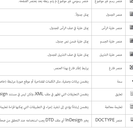
عنصر رسم غير موضوع
عنصر رسومي غير موضوع لم يتم ربطه بعد بعنصر الصفحة.
عنصر الجدول
يمثل جدولاً.
عنصر خلية الرأس
يمثل خلية في صف الرأس للجدول.
عنصر خلية الجسم
يمثل خلية ضمن نص جدول.
عنصر خلية التذييل
يمثل خلية في صف التذييل للجدول.
عنصر فارغ
يرتبط إطار فارغ بهذا العنصر.
سمة
يتضمن بيانات وصفية، مثل الكلمات المفتاحية أو موقع صورة مرتبطة (خاصية REF
تعليق
يتضمن التعليقات التي تظهر في ملف XML، ولكن ليس في مستند InDesign.
تعليمة معالجة
يتضمن إرشادًا يؤدي إلى تنفيذ إجراء في التطبيقات التي يمكنها قراءة تعليمات
عنصر DOCTYPE
يخبر InDesign أي ملف DTD يجب استخدامه عند التحقق من صحة ملف XML.