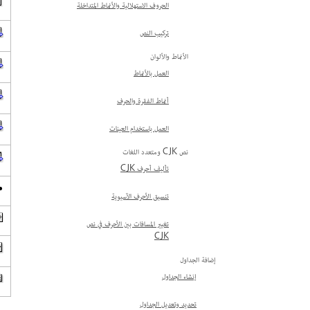
الحروف الاستهلالية والأنماط المتداخلة
تركيب النص
الأنماط والألوان
العمل بالأنماط
أنماط الفقرة والحرف
العمل باستخدام العينات
نص CJK ومتعدد اللغات
تأليف أحرف CJK
تنسيق الأحرف الآسيوية
تغيير المسافات بين الأحرف في نص
CJK
إضافة الجداول
إنشاء الجداول
تحديد وتعديل الجداول