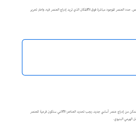
لنسخ أو قص عنصر، حدد العنصر أو\nالعناصر في لوحة البنية، ثم اختر تحرير >\nنسخ أو تحرير > قص. حدد العنصر الموجود مباشرة فوق\nالمكان الذي تريد إدراج العنصر فيه، واختر تحرير
أدرج عنصراً أساسياً في لوحة البنية\nللحفاظ على بنية XML الصحيحة أو تنظيم المحتوى بشكل أفضل. قبل\nأن تتمكن من إدراج عنصر أساسي جديد، يجب تحديد العناصر\nالتي ستكون فرعية للعنصر