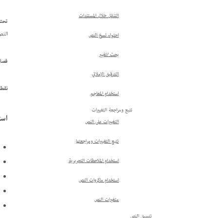
التنقل خلال المستندات
تحت
النص
احتواء نسخ النص
بحث /تغيير
قصا
التدقيق الإملائي
نقطة
استخدام المعاجم
تتبع ومراجعة التغييرات
استخ
التغييرات على النص
تتبع التغييرات ومراجعتها
استخدام الملاحظات التحريرية
استخدام ماكروات النص
متغيرات النص
تنسيق النص