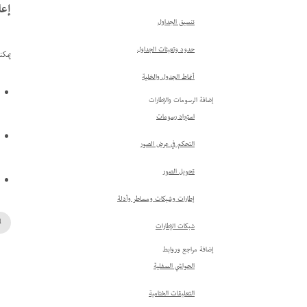
إعا
تنسيق الجداول
حدود وتعبئات الجداول
يمكن
أنماط الجدول والخلية
إضافة الرسومات والإطارات
استيراد رسومات
التحكم في عرض الصور
تحويل الصور
إطارات وشبكات ومساطر وأدلة
شبكات الإطارات
إضافة مراجع وروابط
الحواشي السفلية
التعليقات الختامية