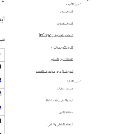
تنسيق الأحرف
تنسيق النص
أيقو
تنسيق الحروف
استخدام الخطوط في InCopy
تظهر\nالرموز التالية في 
تقنين الأحرف والتتبع
ال
المسافات بين السطور
الحروف الرسومية والأحرف الخاصة
تنسيق الفقرة
تنسيق الفقرات
الجدولة والمسافات البادئة
محاذاة النص
التعداد النقطي والرقمي