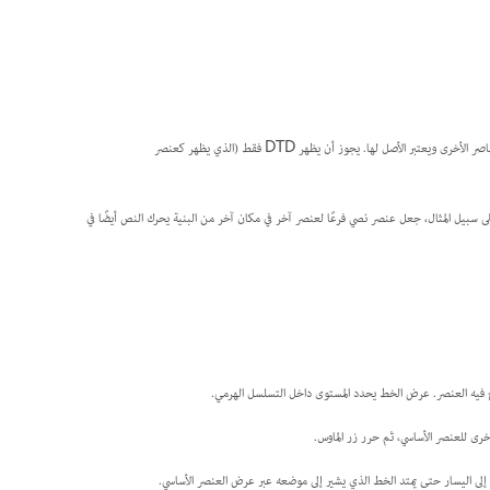
يُطلب من مستند XML أن يحتوي على عنصر جذر واحد في أعلى البنية. يحتوي العنصر الجذر على جميع العناصر الأخرى ويعتبر الأصل لها. يجوز أن يظهر DTD فقط (الذي يظهر كعنصر
 التغييرات على هيكل التسلسل الهرمي لـ XML على مظهر العناصر المُوسَمة في صفحات InCopy. على سبيل المثال، جعل عنصر نصي فرعًا لعنصر آخر في مكان آخر من البنية يحرك النص أيضًا في
ج فيه العنصر. عرض الخط يحدد المستوى داخل التسلسل الهرمي.
ى اليسار حتى يمتد الخط الذي يشير إلى موضعه عبر عرض العنصر الأساسي.