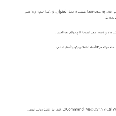
حددت\nنصاً خصصت له علامة
، فإن كلمة
العنوان
في\nعنصر
العنوان
 متطابقة.