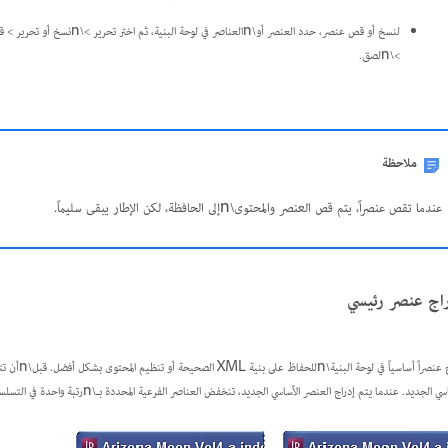
>\nلصق.
ملاحظة
عندما تقص عنصراً، يتم قص العنصر والمحتوى\nإلى الحافظة، لكن الإطار يبقى سليماً.
اج عنصر رئيسي
ي الجديد. عندما يتم إدراج العنصر الأساسي الجديد، تنخفض العناصر الفرعية المحددة بـ\nرتبة واحدة في التسلسل الهرمي البنيوي.