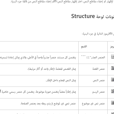
لإظهار أو إخفاء مقاطع النص، اختر إظهار مقاطع النص\nأو إخفاء مقاطع النص من قائمة جزء البنية.
نات لوحة Structure
جزء البنية:
رمز
الاسم
العنصر الجذر" ] } ```
يتضمن كل مستند عنصراً جذرياً واحداً في الأعلى، والذي يمكن إعادة تسميته
عنصر القصة
يمثل القصص المعلمة (إطار واحد أو أكثر مرتبط).
عنصر النص
يمثل النص المعلم داخل الإطار.
عنصر الرسم
يمثل إطاراً معلماً يتضمن صورة موضوعة. يتضمن كل عنصر رسمي خاصية href تحدد المسار أو عنوان URL للملف المرتبط.
عنصر نص غير موضوع
عنصر نصي غير مُوضع لم يتم ربطه بعد بعنصر الصفحة.