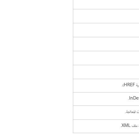
H).
 المعالجة.