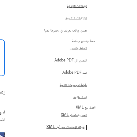
الإسنادات الترافقية
الارتباطات التشعبية
تضمين بيانات تعريف في مجموعة نصية
حفظ وتصدير وطباعة
الحفظ والتصدير
التصدير إلى Adobe PDF
فهم Adobe PDF
طباعة المجموعات النصية
إدر
إعداد طابعة
العمل مع XML
العمل باستخدام XML
الأساس
هيكلة المستندات من أجل XML