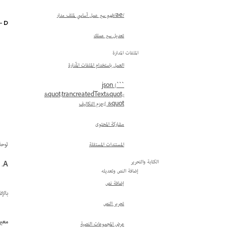
/ae/فهم سير عمل أساسي لملف مدار
تعديل سير عملك
الملفات المدارة
العمل باستخدام الملفات المُدارة
```json {
&quot;trancreatedText&quot;:
[ &quot;حزم التكاليف
مشاركة المحتوى
لوحة ucture
المستندات المستقلة
الكتابة والتحرير
A.
م
إضافة النص وتعديله
إضافة نص
بالإ
تحرير النص
معين
عرض المجموعات النصية