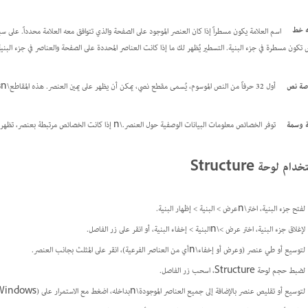
ه خط
اسم العلامة يكون مسطراً إذا كان العنصر الموجود على الصفحة والذي تتوافق معه العلامة محدداً. على سبيل المثال، إذا 
 تكون مسطرة في جزء البنية. التسطير يُظهر لك ما إذا كانت العناصر المحددة على الصفحة والعناصر في جزء البنية
صة نص
أول 32 حرفاً من النص الموسوم، يُسمى
مقطع نصي،
يمكن أن يظهر على يمين العنصر. هذه المقاطع\nتساعدك في تحديد عنصر الصفحة الذي يتوافق معه العنصر.
 وسمة
توفر الخصائص معلومات البيانات الوصفية حول العنصر.\n إذا كانت الخصائص مرتبطة بعنصر، تظهر نقطة سوداء مع\nأسماء الخصائص وقيمها أسفل العنصر.
دام لوحة Structure
لفتح جزء البنية، اختر\nعرض > البنية > إظهار البنية.
لإغلاق جزء البنية، اختر عرض >\nالبنية > إخفاء البنية، أو انقر على زر الفاصل.
لتوسيع أو طي عنصر (وعرض أو إخفاء\nأي من العناصر الفرعية)، انقر على المثلث بجانب العنصر.
لضبط حجم لوحة Structure، اسحب زر الفاصل.
لتوسيع أو تقليص عنصر بالإضافة إلى جميع العناصر الموجودة\nبداخله، اضغط مع الاستمرار على Ctrl (Windows) أو Command (Mac OS)\nأثناء النقر على المثلث بجانب العنصر.