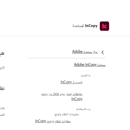
المساعدة
InCopy
هيك
مركز مساعدة Adobe
مساعدة Adobe InCopy
تاري
ما الجديد
الجديد في InCopy
نظر‬
ملاحظات إصدار يوليو 2026 من برنامج
InCopy
يعرض 
بدء الاستخدام
العنصر\nمن رمز يشير إلى 
معلومات النظام والمنتج
متطلبات النظام لبرنامج InCopy