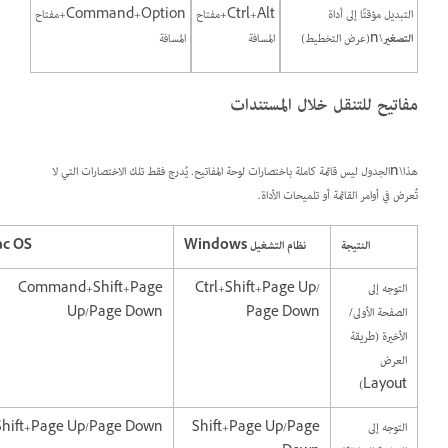
التبديل مؤقتًا إلى أداة
Ctrl+Alt+مفتاح
Command+Option+مفتاح
التصغير
\n(عرض التخطيط)
المسافة
المسافة
مفاتيح للتنقل خلال المستندات
هذا\nالجدول ليس قائمة كاملة باختصارات لوحة المفاتيح. يُدرج فقط تلك الاختصارات التي لا
تُعرض في أوامر القائمة أو تلميحات الأداة.
النتيجة
نظام التشغيل Windows
Mac OS
التوجه إلى
Ctrl+Shift+Page Up/
Command+Shift+Page
الصفحة الأولى/
Page Down
Up/Page Down
الأخيرة (طريقة
العرض
Layout)
التوجه إلى
Shift+Page Up/Page
Shift+Page Up/Page Down