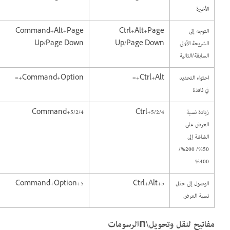
الأخيرة
التوجه إلى
Ctrl+Alt+Page
Command+Alt+Page
الشريحة الأولى
Up/Page Down
Up/Page Down
السابقة/التالية
احتواء التحديد
Ctrl+Alt+=
Command+Option+=
في نافذة
زيادة نسبة
Ctrl+5/2/4
Command+5/2/4
العرض على
الشاشة إلى
50%/ 200%/
400%
الوصول إلى حقل
Ctrl+Alt+5
Command+Option+5
نسبة العرض
مفاتيح لنقل وتحويل\nالرسومات