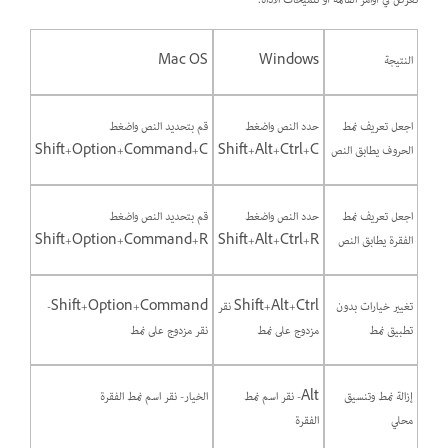
تُعرض في أوامر القائمة أو تلميحات الأداة.
النتيجة
Windows
Mac OS
اجعل تعريف نمط
حدد النص واضغط
قم بتحديد النص واضغط
الحروف يطابق النص
Shift+Alt+Ctrl+C
Shift+Option+Command+C
اجعل تعريف نمط
حدد النص واضغط
قم بتحديد النص واضغط
الفقرة يطابق النص
Shift+Alt+Ctrl+R
Shift+Option+Command+R
تغيير خيارات بدون
Shift+Alt+Ctrl نقر
Shift+Option+Command-
تطبيق نمط
مزدوج على نمط
نقر مزدوج على نمط
إزالة نمط وتنسيق
Alt- نقر اسم نمط
الخيار- نقر اسم نمط الفقرة
محلي
الفقرة