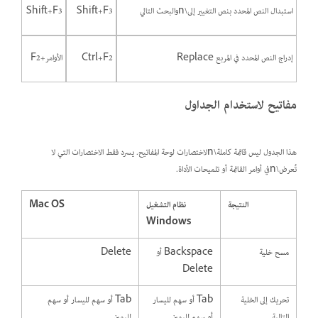
استبدال النص المحدد بنص التغيير إلى\nوالبحث التالي
Shift+F3
Shift+F3
إدراج النص المحدد في المربع Replace
Ctrl+F2
الأوامر+F2
مفاتيح لاستخدام الجداول
هذا الجدول ليس قائمة كاملة\nلاختصارات لوحة المفاتيح. يسرد فقط الاختصارات التي لا
تُعرض\nفي أوامر القائمة أو تلميحات الأداة.
النتيجة
نظام التشغيل
Mac OS
Windows
مسح خلية
Backspace أو
Delete
Delete
تحريك إلى الخلية
Tab أو سهم لليسار
Tab أو سهم لليسار أو سهم
التالية
أو سهم لليمين
لليمين