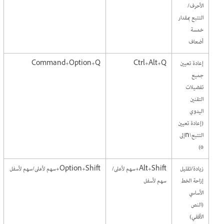
الأحرف/
التتبع بمقدار
خمسة
أضعاف
إعادة تعيين
Ctrl+Alt+Q
Command+Option+Q
جميع
تفضيلات
التقنين
اليدوي
(إعادة تعيين
التتبع\nإلى
0)
زيادة/تقليل
Alt+Shift+سهم لأعلى/
Option+Shift+سهم لأعلى/سهم لأسفل
إزاحة الخط
سهم لأسفل
الأساسي
(النص
الأفقي)