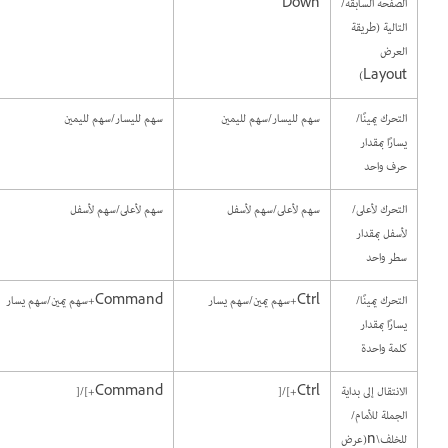
الصفحة السابقة/
Down
التالية (طريقة
العرض
Layout)
التحرك يمينًا/
سهم لليسار/سهم لليمين
سهم لليسار/سهم لليمين
يسارًا بمقدار
حرف واحد
التحرك لأعلى/
سهم لأعلى/سهم لأسفل
سهم لأعلى/سهم لأسفل
لأسفل بمقدار
سطر واحد
التحرك يمينًا/
Ctrl+سهم يمين/سهم يسار
Command+سهم يمين/سهم يسار
يسارًا بمقدار
كلمة واحدة
الانتقال إلى بداية
Ctrl+]/[
Command+]/[
الجملة للأمام/
للخلف\n(عرض