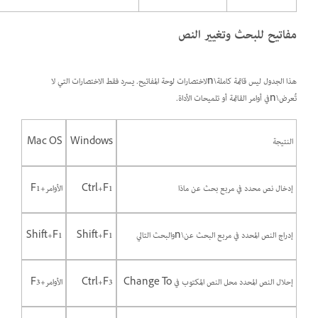
مفاتيح للبحث وتغيير النص
هذا الجدول ليس قائمة كاملة\nلاختصارات لوحة المفاتيح. يسرد فقط الاختصارات التي لا
تُعرض\nفي أوامر القائمة أو تلميحات الأداة.
النتيجة
Windows
Mac OS
إدخال نص محدد في مربع بحث عن ماذا
Ctrl+F1
الأوامر+F1
إدراج النص المحدد في مربع البحث عن\nوالبحث التالي
Shift+F1
Shift+F1
إحلال النص المحدد محل النص المكتوب في Change To
Ctrl+F3
الأوامر+F3