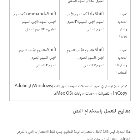
العلوي، مفتاح السهم السفلي
تحريك
Ctrl+Shift+ السهم الأيسر،
Command+Shift+السهم
التحديد
السهم الأيمن، السهم\nالعلوي،
الأيسر، السهم الأيمن، السهم
بمقدار
السهم السفلي
العلوي،\nالسهم السفلي
1/10*
تحريك
Shift+السهم الأيسر، السهم
Shift+السهم الأيسر، السهم
التحديد
الأيمن، السهم العلوي،
الأيمن، السهم العلوي،
بمقدار 10
السهم\nالسفلي
السهم\nالسفلي
أضعاف*
*يتم تعيين المقدار في تحرير > تفضيلات > وحدات وزيادات (Windows) أو Adobe
InCopy > تفضيلات > وحدات وزيادات (Mac OS).
مفاتيح للعمل باستخدام النص
هذا الجدول ليس قائمة كاملة باختصارات لوحة المفاتيح. يسرد فقط الاختصارات التي لا تُعرض
في\nأوامر القائمة أو تلميحات الأداة.