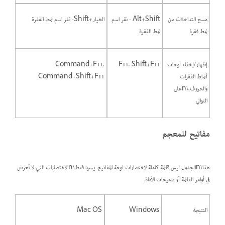
مسح التداخلات من
Alt+Shift - نقر اسم
الخيار+Shift- نقر اسم نمط الفقرة
نمط فقرة
نمط الفقرة
إظهار/إخفاء لوحات
F11، Shift+F11
Command+F11،
أنماط الفقرات
Command+Shift+F11
والحروف،\nعلى
التوالي
مفاتيح للمعجم
هذا\nالجدول ليس قائمة كاملة لاختصارات لوحة المفاتيح. يسرد فقط\nالاختصارات التي لا تُعرض
في أوامر القائمة أو تلميحات الأداة.
النتيجة
Windows
Mac OS