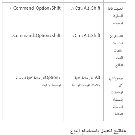
تحديث قائمة
Ctrl+Alt+Shift+/
Command+Option+Shift+/
الخطوط
المفقودة
التبديل بين
Ctrl+Alt+Shift+'
Command+Option+Shift+'
تفضيلات
علامات
اقتباس
الطابع
توسيع/طي
Alt+نقر علامة كتابة
+Optionنقر علامة كتابة الملاحظة
كل
الملاحظة الموسعة/المطوية
الموسعة/المطوية
الملاحظات
باستثناء
الملاحظة
الحالية
مفاتيح للعمل باستخدام النوع