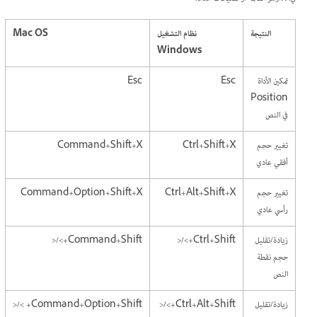
النتيجة
نظام التشغيل
Mac OS
Windows
تمكين الأداة
Esc
Esc
Position
في النص
تغيير حجم
Ctrl+Shift+X
Command+Shift+X
أفقي عادي
تغيير حجم
Ctrl+Alt+Shift+X
Command+Option+Shift+X
رأسي عادي
زيادة/تقليل
Ctrl+Shift+>/<
Command+Shift+>/<
حجم نقطة
النص
زيادة/تقليل
Ctrl+Alt+Shift+>/<
Command+Option+Shift+ >/<