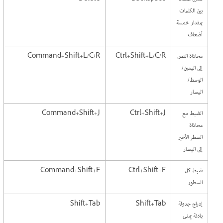
بين الكلمات
بمقدار خمسة
أضعاف
محاذاة النص
Ctrl+Shift+L/C/R
Command+Shift+L/C/R
إلى اليمين/
الوسط/
اليسار
الضبط مع
Ctrl+Shift+J
Command+Shift+J
محاذاة
السطر الأخير
إلى اليسار
ضبط كل
Ctrl+Shift+F
Command+Shift+F
السطور
إدراج جدولة
Shift+Tab
Shift+Tab
بادئة يمنى