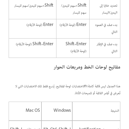
تحديد خلايا إلى
Shift+سهم لليمين/
Shift+سهم لليمين/سهم لليسار
اليمين/اليسار
سهم لليسار
بدء صف في العمود
Enter (لوحة الأرقام)
Enter (لوحة الأرقام)
التالي
بدء صف في الإطار
Shift+Enter
Shift+Enter (لوحة الأرقام)
التالي
(لوحة الأرقام)
مفاتيح لوحات الخط ومربعات الحوار
هذا الجدول ليس قائمة كاملة\nلاختصارات لوحة المفاتيح. يُدرج فقط تلك الاختصارات التي لا
تُعرض في أوامر القائمة أو تلميحات الأداة.
النتيجة
Windows
Mac OS