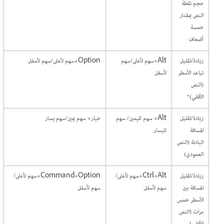
حجم نقطة
النص بمقدار
خمسة
أضعاف
زيادة/تقليل
Alt+سهم لأعلى/سهم
Option+سهم لأعلى/سهم لأسفل
تباعد الأسطر
لأسفل
(النص
الأفقي)*
زيادة/تقليل
Alt+ سهم لليمين/ سهم
خيار+ سهم يمين/سهم يسار
المسافة
لليسار
البادئة (النص
العمودي)
زيادة/تقليل
Ctrl+Alt+سهم لأعلى/
Command+Option+سهم لأعلى/
المسافة بين
سهم لأسفل
سهم لأسفل
الأسطر خمس
مرات (النص