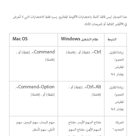
هذا الجدول ليس قائمة كاملة باختصارات\nلوحة المفاتيح. يسرد فقط الاختصارات التي لا تُعرض
في\nأوامر القائمة أو تلميحات الأداة.
النتيجة
نظام التشغيل Windows
Mac OS
زيادة/تقليل
Ctrl+. [نقطة] أو ، [فاصلة]
Command+. [نقطة] أو ،
الحجم/
[فاصلة]
المقياس
بمقدار 1%
زيادة/تقليل
Ctrl+Alt+. [نقطة] أو ،
Command+Option+.
الحجم/
[فاصلة]
[نقطة] أو ، [فاصلة]
المقياس
بمقدار 5%
تحريك
مفتاح السهم الأيسر، مفتاح
سهم لليسار، سهم لليمين، سهم
التحديد*
السهم الأيمن، مفتاح السهم
لأعلى، سهم لأسفل