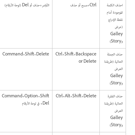
احذف الكلمة
Ctrl+مسح أو حذف
الأوامر+حذف أو Del (لوحة الأرقام)
الموجودة أمام
نقطة الإدراج
(عرض
Galley
وStory)
حذف الجملة
Ctrl+Shift+Backspace
Command+Shift+Delete
الحالية (طريقتا
or Delete
العرض
Galley
وStory)
حذف الفقرة
Ctrl+Alt+Shift+Delete
Command+Option+Shift
الحالية (طريقتا
+Del في لوحة الأرقام
العرض
Galley
وStory)