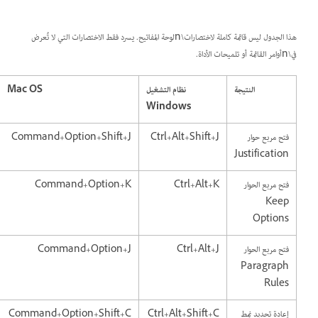
هذا الجدول ليس قائمة كاملة لاختصارات\nلوحة المفاتيح. يسرد فقط الاختصارات التي لا تُعرض
في\nأوامر القائمة أو تلميحات الأداة.
النتيجة
نظام التشغيل
Mac OS
Windows
فتح مربع حوار
Ctrl+Alt+Shift+J
Command+Option+Shift+J
Justification
فتح مربع الحوار
Ctrl+Alt+K
Command+Option+K
Keep
Options
فتح مربع الحوار
Ctrl+Alt+J
Command+Option+J
Paragraph
Rules
إعادة تحديد نمط
Ctrl+Alt+Shift+C
Command+Option+Shift+C