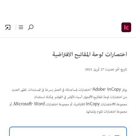
اختصارات لوحة المفاتيح الافتراضية
تاريخ آخر تحديث
27 أبريل 2021
يوفر Adobe® InCopy® اختصارات لمساعدتك في العمل بسرعة في المستندات. تظهر العديد
من اختصارات لوحة المفاتيح\nبجوار أسماء الأوامر في القوائم. يمكنك استخدام
مجموعة\nاختصارات InCopy الافتراضية، أو مجموعة اختصارات Microsoft® Word، أو
مجموعة اختصارات تقوم بإنشائها.