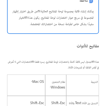
ملاحظة
يمكنك إنشاء قائمة بمجموعة لوحة المفاتيح الحالية\nعن طريق اختيار إظهار
المجموعة في مربع حوار اختصارات لوحة المفاتيح. يكون هذا\nالخيار
مفيدًا بشكل خاص لطباعة نسخة من اختصاراتك المخصصة.
مفاتيح للأدوات
هذا\nالجدول ليس قائمة كاملة باختصارات لوحة المفاتيح. يسرد فقط\nالاختصارات التي لا تُعرض
في أوامر القائمة أو تلميحات الأداة.
النتيجة
نظام التشغيل
Mac OS®
Windows®
التبديل بين الأداة Text والأداة
Shift+Esc
Shift+Esc