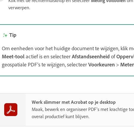
Klik met de rechtermuisknop en selecteer
Meting voltooien
om a
verwerpen.
Tip
Om eenheden voor het huidige document te wijzigen, klik me
Meet-tool
actief is en selecteer
Afstandseenheid
of
Opperv
geospatiale PDF's te wijzigen, selecteer
Voorkeuren
>
Meten
Werk slimmer met Acrobat op je desktop
Maak, bewerk en organiseer PDF's met krachtige to
overal productief kunt blijven.