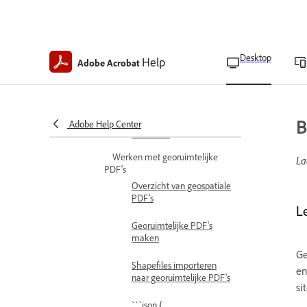
PDF-lagen herordenen
Laageigenschappen
Desktop
Help
Adobe Acrobat
bewerken
Laagnavigatie toevoegen
B
Lagen samenvoegen en
Adobe Help Center
afvlakken
Werken met georuimtelijke
La
PDF's
Overzicht van geospatiale
PDF's
L
Georuimtelijke PDF's
maken
Ge
Shapefiles importeren
en
naar georuimtelijke PDF's
si
```json {