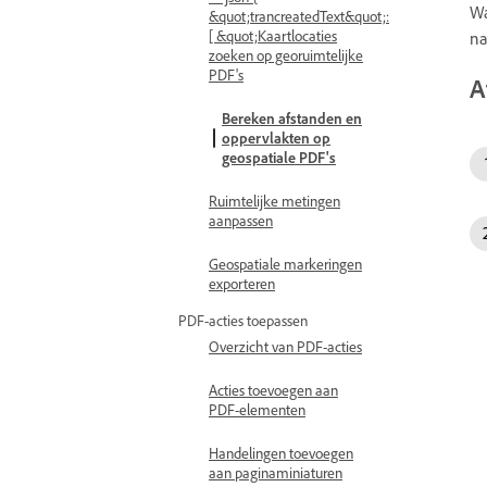
Wa
&quot;trancreatedText&quot;:
[ &quot;Kaartlocaties
na
zoeken op georuimtelijke
PDF's
A
Bereken afstanden en
oppervlakten op
geospatiale PDF's
Ruimtelijke metingen
aanpassen
Geospatiale markeringen
exporteren
PDF-acties toepassen
Overzicht van PDF-acties
Acties toevoegen aan
PDF-elementen
Handelingen toevoegen
aan paginaminiaturen