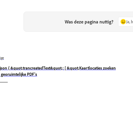
Was deze pagina nuttig?
Ja, 
ige
`json { &quot;trancreatedText&quot;: [ &quot;Kaartlocaties zoeken
 georuimtelijke PDF's