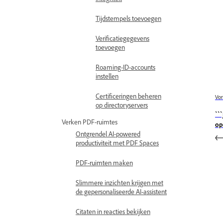
Tijdstempels toevoegen
Verificatiegegevens
toevoegen
Roaming-ID-accounts
instellen
Certificeringen beheren
Vor
op directoryservers
``
Verken PDF-ruimtes
op
Ontgrendel AI-powered
productiviteit met PDF Spaces
PDF-ruimten maken
Slimmere inzichten krijgen met
de gepersonaliseerde AI-assistent
Citaten in reacties bekijken