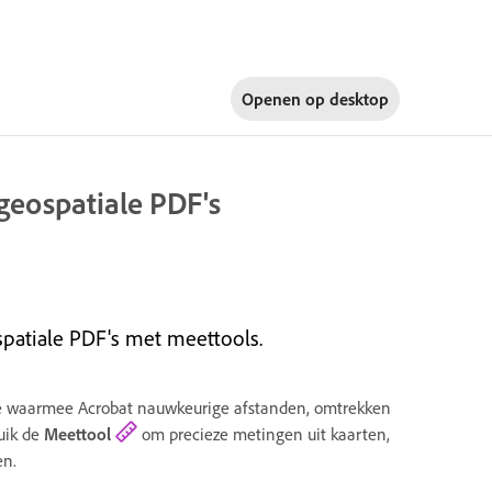
Openen op
desktop
geospatiale PDF's
patiale PDF's met meettools.
tie waarmee Acrobat nauwkeurige afstanden, omtrekken
uik de
Meettool
om precieze metingen uit kaarten,
en.