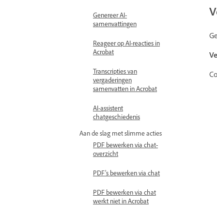
V
Genereer AI-
samenvattingen
Ge
Reageer op AI-reacties in
Acrobat
V
Transcripties van
Co
vergaderingen
samenvatten in Acrobat
AI-assistent
chatgeschiedenis
Aan de slag met slimme acties
PDF bewerken via chat-
overzicht
PDF's bewerken via chat
PDF bewerken via chat
werkt niet in Acrobat