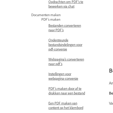
Opdrachten om PDF's te
bewerken via chat
Documenten maken
PDF's maken
Bestanden converteren
naar PDF's
Ondersteunde
bestandsindelingen voor
pdf-conversie
Webpagina's converteren
naar pdf's
B
Instellingen voor
webpagina-conversie
An
PDF's maken door af te
Be
drukken naar een bestand
Va
Een PDF maken van
content op het klembord