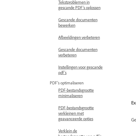
Tekstproblemen in
gescande PDF's oplossen
Gescande documenten
bewerken
Afbeeldingen verbeteren
Gescande documenten
verbeteren
Instellingen voor gescande
pdf's
PDF's optimaliseren
PDF-bestandsgrootte
minimaliseren
Ex
PDF-bestandsgrootte
verkleinen met
geavanceerde opties
Ge
Verklein de