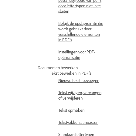
bestandsgrootte van pdf's
door lettertypen niet in te
sluiten
Bekijk de opslagruimte die
wordt gebruikt door
verschillende elementen
in PDF's
Instellingen voor PDF-
optimalisatie
Documenten bewerken
Tekst bewerken in PDF's
Nieuwe tekst toevoegen
Tekst wijzigen, vervangen
of verwijderen
Tekst opmaken
Tekstvakken aanpassen
Standaardlettertypen