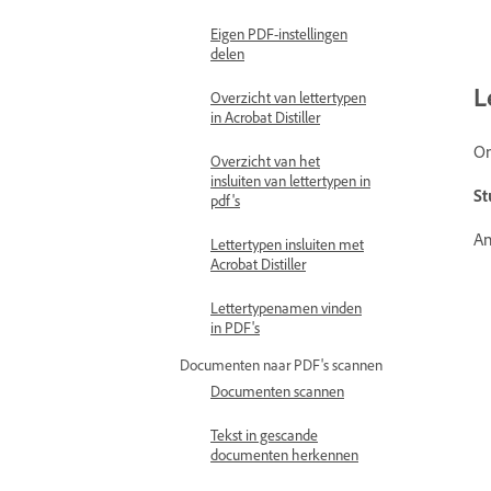
Eigen PDF-instellingen
delen
L
Overzicht van lettertypen
in Acrobat Distiller
On
Overzicht van het
insluiten van lettertypen in
St
pdf's
An
Lettertypen insluiten met
Acrobat Distiller
Lettertypenamen vinden
in PDF's
Documenten naar PDF's scannen
Documenten scannen
Tekst in gescande
documenten herkennen