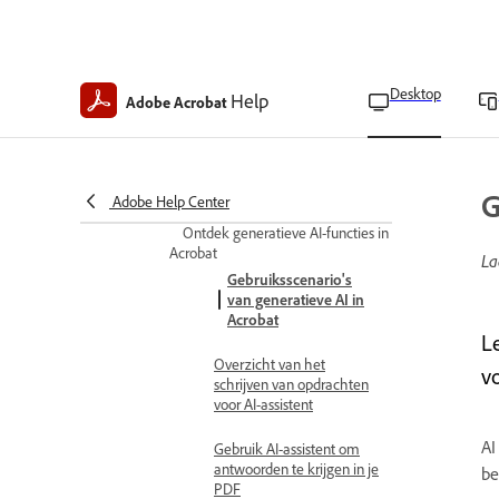
Adobe Generatieve AI -
Gebruikersinformatie
Podcasts
Desktop
Help
Adobe Acrobat
Over podcasts in adobe
acrobat
Podcasts maken in adobe
acrobat
G
Adobe Help Center
Ontdek generatieve AI-functies in
Acrobat
La
Gebruiksscenario's
van generatieve AI in
Acrobat
L
Overzicht van het
v
schrijven van opdrachten
voor AI-assistent
AI
Gebruik AI-assistent om
antwoorden te krijgen in je
be
PDF