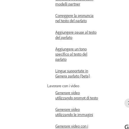
modelli partner
Correggere la pronuncia
nel testo del parlato
Aggiungere pause al testo
del parlato
Aggiungere un tono
specifico al testo del
parlato
Lingue supportate in
Genera parlato (beta)
Lavorare con i video
Generare video
utilizzando prompt di testo
Generare video
utilizzando le immagini
G
Generare video con i