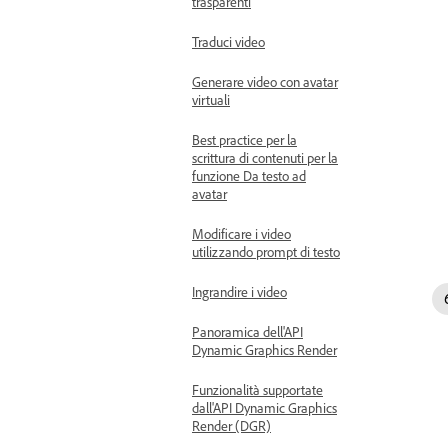
trasparenti
Traduci video
Generare video con avatar
virtuali
Best practice per la
scrittura di contenuti per la
funzione Da testo ad
avatar
Modificare i video
utilizzando prompt di testo
Ingrandire i video
Panoramica dell'API
Dynamic Graphics Render
Funzionalità supportate
dall'API Dynamic Graphics
Render (DGR)