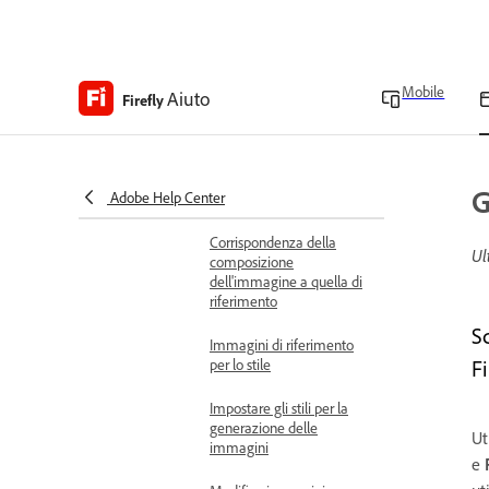
Generare rapidamente
immagini con la modalità
veloce
Mobile
Aiuto
Firefly
Impostare le proporzioni
delle immagini
Impostare il tipo di
G
Adobe Help Center
contenuto
Corrispondenza della
Ul
composizione
dell'immagine a quella di
riferimento
S
Immagini di riferimento
per lo stile
Fi
Impostare gli stili per la
generazione delle
Ut
immagini
e