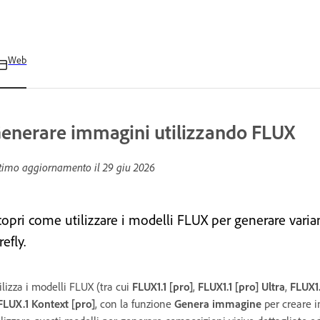
Web
enerare immagini utilizzando FLUX
timo aggiornamento il
29 giu 2026
copri come utilizzare i modelli FLUX per generare vari
refly.
ilizza i modelli FLUX (tra cui
FLUX1.1 [pro]
,
FLUX1.1 [pro] Ultra
,
FLUX1.
FLUX.1 Kontext [pro]
, con la funzione
Genera immagine
per creare i