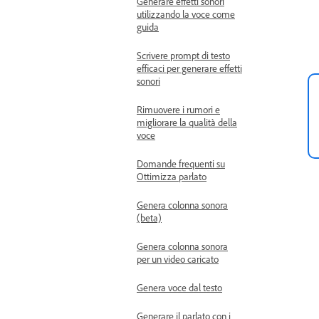
Generare effetti sonori
utilizzando la voce come
guida
Scrivere prompt di testo
efficaci per generare effetti
sonori
Rimuovere i rumori e
migliorare la qualità della
voce
Domande frequenti su
Ottimizza parlato
Genera colonna sonora
(beta)
Genera colonna sonora
per un video caricato
Genera voce dal testo
Generare il parlato con i