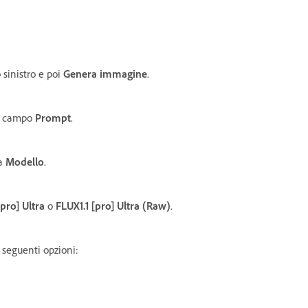
sinistro e poi
Genera immagine
.
 campo
Prompt
.
sa
Modello
.
[pro] Ultra
o
FLUX1.1 [pro] Ultra (Raw)
.
 seguenti opzioni: