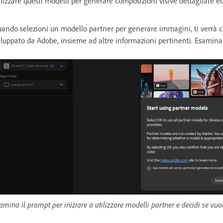
ilizzare questi modelli per generare composizioni visive dettagliate ed es
ando selezioni un modello partner per generare immagini, ti verrà c
iluppato da Adobe, insieme ad altre informazioni pertinenti. Esamina 
amina il prompt per iniziare a utilizzare modelli partner e decidi se vuo