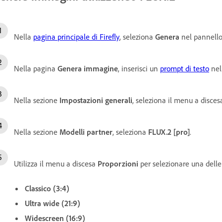
Nella
pagina principale di Firefly
, seleziona
Genera
nel pannello 
Nella pagina
Genera immagine
, inserisci un
prompt di testo
nel
Nella sezione
Impostazioni generali
, seleziona il menu a disce
Nella sezione
Modelli partner
, seleziona
FLUX.2 [pro]
.
Utilizza il menu a discesa
Proporzioni
per selezionare una delle
Classico (3:4)
Ultra wide (21:9)
Widescreen (16:9)