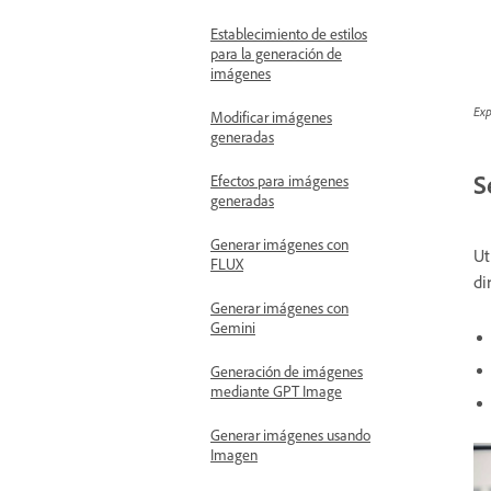
Establecimiento de estilos
para la generación de
imágenes
Exp
Modificar imágenes
generadas
S
Efectos para imágenes
generadas
Generar imágenes con
Ut
FLUX
di
Generar imágenes con
Gemini
Generación de imágenes
mediante GPT Image
Generar imágenes usando
Imagen