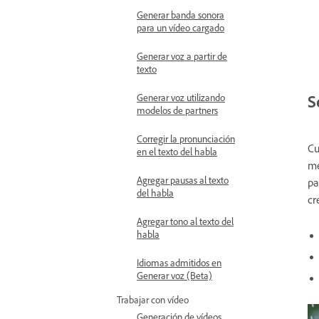
Generar banda sonora
para un vídeo cargado
Generar voz a partir de
texto
S
Generar voz utilizando
modelos de partners
Corregir la pronunciación
Cu
en el texto del habla
me
Agregar pausas al texto
pa
del habla
cr
Agregar tono al texto del
habla
Idiomas admitidos en
Generar voz (Beta)
Trabajar con vídeo
Generación de vídeos