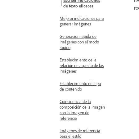
re
Escribir indicaciones
de texto eficaces
re
Mejorar indicaciones para
generar imágenes
Generación rápida de
imágenes con el modo
rápido
Establecimiento de la
relación de aspecto de las
imágenes
Establecimiento del tipo
de contenido
Coincidencia de la
composición de la imagen
con la imagen de
referencia
Imágenes de referencia
para el estilo