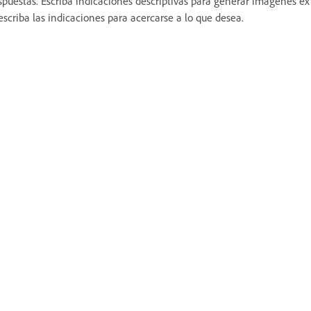
spuestas. Escriba indicaciones descriptivas para generar imágenes extr
escriba las indicaciones para acercarse a lo que desea.