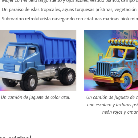
Mujer con el pelo largo suelto y ojos azules, vestido blanco, campo d
Un paraíso de islas tropicales, aguas turquesas prístinas, vegetación 
Submarino retrofuturista navegando con criaturas marinas biolumin
Un camión de juguete de color azul.
Un camión de juguete de c
una escalera y texturas ps
neón rojas y amari