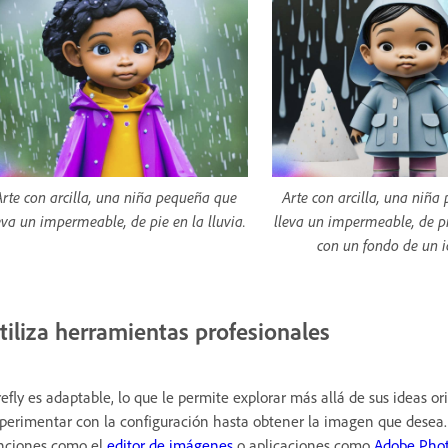
Arte con arcilla, una niña pequeña que
Arte con arcilla, una niñ
eva un impermeable, de pie en la lluvia.
lleva un impermeable, de pie
con un fondo de un i
tiliza herramientas profesionales
refly es adaptable, lo que le permite explorar más allá de sus ideas o
perimentar con la configuración hasta obtener la imagen que dese
nciones como el
editor de imágenes
o aplicaciones como
Adobe Pho