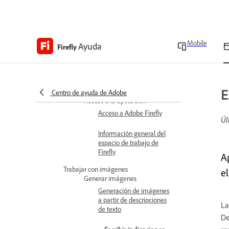
Información general sobre
Content Credentials
Modelos de partners en
Mobile
productos de Adobe
Ayuda
Firefly
Oferta especial de
generaciones ilimitadas de
Firefly
E
Centro de ayuda de Adobe
Acceso a la aplicación
Acceso a Adobe Firefly
Úl
Información general del
espacio de trabajo de
Firefly
A
Trabajar con imágenes
el
Generar imágenes
Generación de imágenes
a partir de descripciones
La
de texto
De