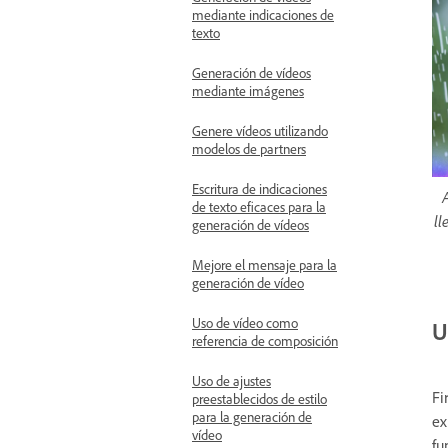
mediante indicaciones de
texto
Generación de vídeos
mediante imágenes
Genere vídeos utilizando
modelos de partners
Escritura de indicaciones
de texto eficaces para la
ll
generación de vídeos
Mejore el mensaje para la
generación de vídeo
Uso de vídeo como
U
referencia de composición
Uso de ajustes
Fi
preestablecidos de estilo
para la generación de
ex
vídeo
fu