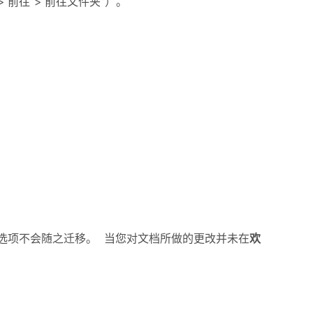
”>“前往”>“前往文件夹”）。
版本时，首选项不会随之迁移。 当您对文档所做的更改并未在
欢