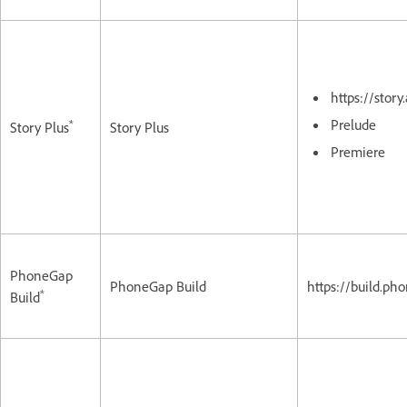
https://stor
Prelude
*
Story Plus
Story Plus
Premiere
PhoneGap
PhoneGap Build
https://build.p
*
Build