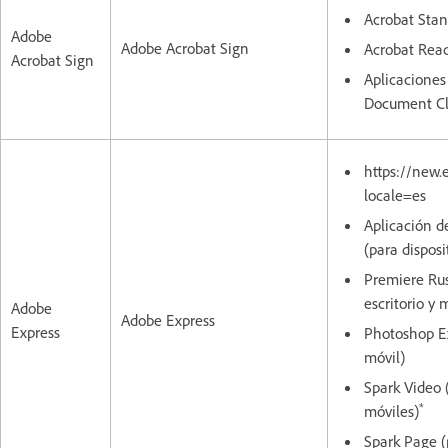
Acrobat Stan
Adobe
Adobe Acrobat Sign
Acrobat Rea
Acrobat Sign
Aplicaciones
Document C
https://new.
locale=es
Aplicación d
(para disposi
Premiere Rus
escritorio y 
Adobe
Adobe Express
Express
Photoshop Ex
móvil)
Spark Video (
*
móviles)
Spark Page (