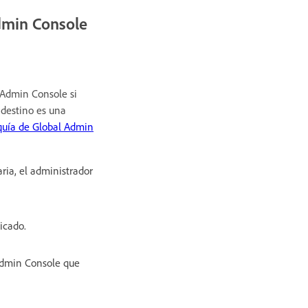
dmin Console
 Admin Console si
 destino es una
quía de Global Admin
ia, el administrador
licado.
 Admin Console que