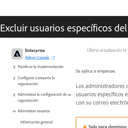
Excluir usuarios específicos de
Adobe para empresas y equipos:
Enterprise
Última actualización el
Guía de administración
Admin Console
Planificar la implementación
Se aplica a empresas.
Configurar y preparar la
organización
Los administradores d
usuarios específicos 
Administrar la configuración de su
organización
con su correo electró
Administrar usuarios
Información general
Solo para dominios 