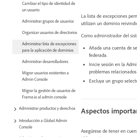
Cambiar el tipo de identidad de
un usuario
La lista de excepciones perm
Administrar grupos de usuarios
utilizan un dominio reivind
Organizar usuarios de directorios
Como administrador del siste
Administrar lista de excepciones
Añada una cuenta de ser
para la aplicación de dominios
federada.
Administrar desarrolladores
Inicie sesión en la Adm
problemas relacionados
Migrar usuarios existentes a
Admin Console
Excluya un grupo selecto
Migrar la gestión de usuarios de
Frame.io al admin console
Administrar productos y derechos
Aspectos importa
Introducción a Global Admin
Console
Asegúrese de tener en cuent