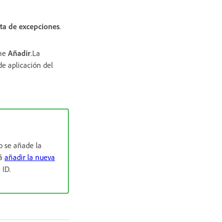
sta de excepciones
.
one
Añadir
.La
de aplicación del
o se añade la
rá
añadir la nueva
 ID.