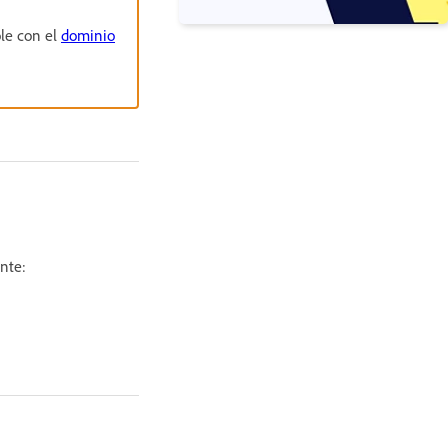
ole con el
dominio
ente: