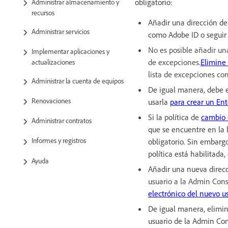
obligatorio:
Administrar almacenamiento y
recursos
Añadir una dirección de
Administrar servicios
como Adobe ID o seguir 
No es posible añadir una
Implementar aplicaciones y
de excepciones
.
Elimine 
actualizaciones
lista de excepciones co
Administrar la cuenta de equipos
De igual manera, debe el
Renovaciones
usarla
para crear un Ent
Si la política de
cambio d
Administrar contratos
que se encuentre en la
Informes y registros
obligatorio. Sin embargo
política está habilitada, 
Ayuda
Añadir una nueva direcc
usuario a la Admin Cons
electrónico del nuevo u
De igual manera, elimin
usuario de la Admin Co