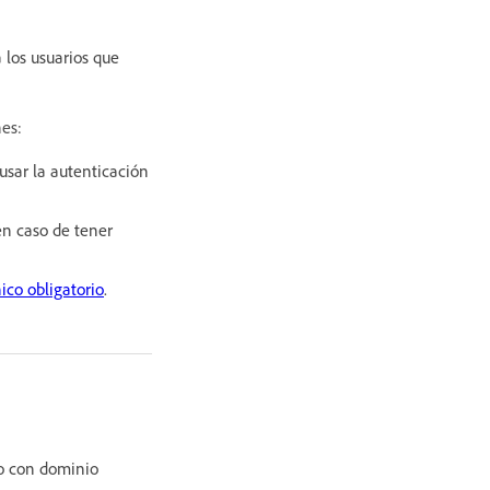
a los usuarios que
nes:
usar la autenticación
en caso de tener
ico obligatorio
.
io con dominio