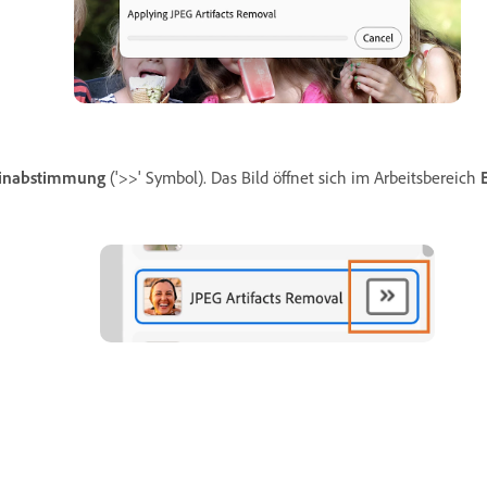
inabstimmung
('>>' Symbol). Das Bild öffnet sich im Arbeitsbereich