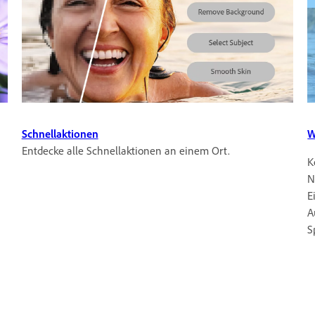
Schnellaktionen
W
Entdecke alle Schnellaktionen an einem Ort.
K
N
E
A
S