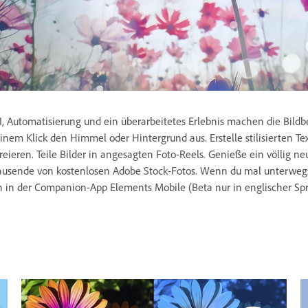
I, Automatisierung und ein überarbeitetes Erlebnis machen die Bildb
inem Klick den Himmel oder Hintergrund aus. Erstelle stilisierten 
reieren. Teile Bilder in angesagten Foto-Reels. Genieße ein völlig ne
ausende von kostenlosen Adobe Stock-Fotos. Wenn du mal unterwegs b
in der Companion-App Elements Mobile (Beta nur in englischer Spr