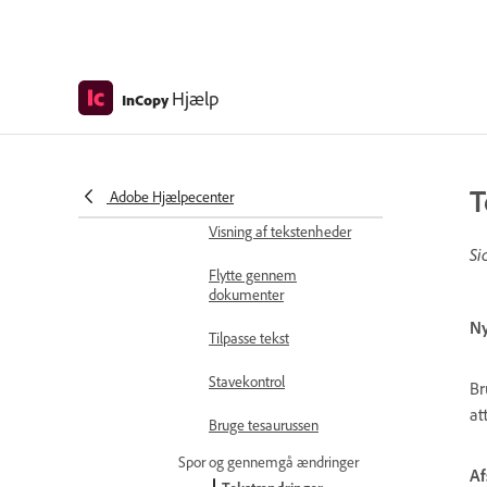
Deling af indhold
Enkeltstående
Hjælp
InCopy
dokumenter
Skriv og rediger
Tilføj og rediger tekst
Tilføje tekst
T
Adobe Hjælpecenter
Visning af tekstenheder
Si
Flytte gennem
dokumenter
Ny
Tilpasse tekst
Stavekontrol
Br
at
Bruge tesaurussen
Spor og gennemgå ændringer
Af