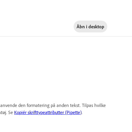
Åbn i
desktop
og anvende den formatering på anden tekst. Tilpas hvilke
ktøj. Se
Kopiér skrifttypeattributter (Pipette)
.