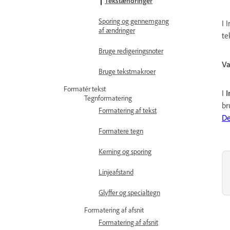
Tekstændringer
Sporing og gennemgang
I 
af ændringer
te
Bruge redigeringsnoter
Va
Bruge tekstmakroer
Formatér tekst
I
I
Tegnformatering
br
Formatering af tekst
De
Formatere tegn
Kerning og sporing
Linjeafstand
Glyffer og specialtegn
Formatering af afsnit
Formatering af afsnit