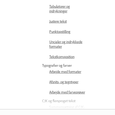
Tabulatorer og
indrykninger
Justere tekst
Punktopstilling
Uncialer og indrykkede
formater
Tekstkomposition
Typografier og farver
Arbejde med formater
Afsnits- og tegntyper
Arbejde med farveprøver
CJK og flersproget tekst
Sammensætning af CJK-
tegn