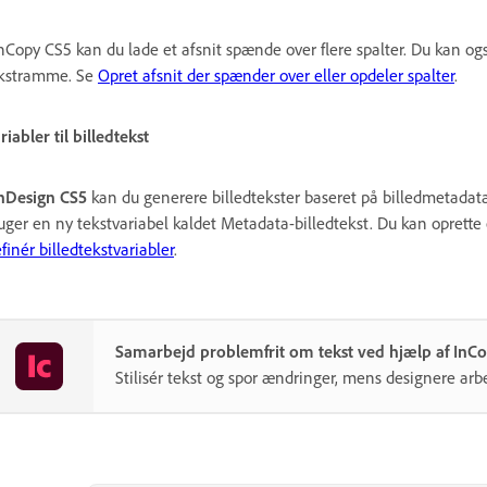
InCopy CS5 kan du lade et afsnit spænde over flere spalter. Du kan og
kstramme. Se
Opret afsnit der spænder over eller opdeler spalter
.
riabler til billedtekst
nDesign CS5
kan du generere billedtekster baseret på billedmetadata
uger en ny tekstvariabel kaldet Metadata-billedtekst. Du kan oprette el
finér billedtekstvariabler
.
Samarbejd problemfrit om tekst ved hjælp af InCo
Stilisér tekst og spor ændringer, mens designere arbe