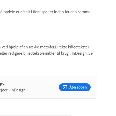
så opdele et afsnit i flere spalter inden for den samme
 ved hjælp af en række metoder.Direkte billedtekster
ler redigere billedtekstvariabler til brug i InDesign. Se
py.
Åbn appen
jder i InDesign.