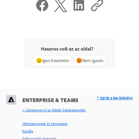
Hasznos volt ez az oldal?
Igen, köszönöm
Nem igazán
^ Ugrás a lap tetejére
ENTERPRISE & TEAMS
< Látogasson el az Adobe Súgóközpontba
Oktatóanyagok és támogatás
Kezdés
Felhasználói útmutató