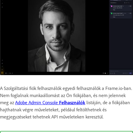
A Szolgáltatási fiók felhasználók egyedi felhasználók a Frame.io-ban.
Nem foglalnak munkaállomást az Ön fiókjában, és nem jelennek
meg az
Adobe Admin Console
Felhasználók
listáján, de a fiókjában
hajthatnak végre műveleteket, például feltölthetnek és
megjegyzéseket tehetnek API műveleteken keresztül.