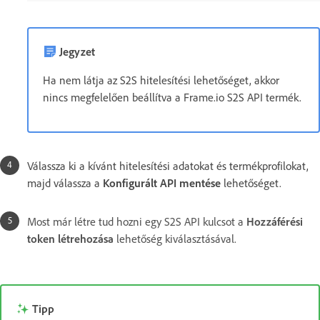
Jegyzet
Ha nem látja az S2S hitelesítési lehetőséget, akkor
nincs megfelelően beállítva a Frame.io S2S API termék.
Válassza ki a kívánt hitelesítési adatokat és termékprofilokat,
majd válassza a
Konfigurált API mentése
lehetőséget.
Most már létre tud hozni egy S2S API kulcsot a
Hozzáférési
token létrehozása
lehetőség kiválasztásával.
Tipp