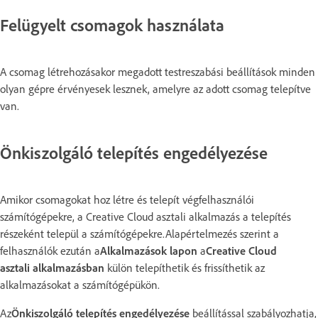
Felügyelt csomagok használata
A csomag létrehozásakor megadott testreszabási beállítások minden
olyan gépre érvényesek lesznek, amelyre az adott csomag telepítve
van.
Önkiszolgáló telepítés engedélyezése
Amikor csomagokat hoz létre és telepít végfelhasználói
számítógépekre, a Creative Cloud asztali alkalmazás a telepítés
részeként települ a számítógépekre.Alapértelmezés szerint a
felhasználók ezután a
Alkalmazások lapon
a
Creative Cloud
asztali alkalmazásban
külön telepíthetik és frissíthetik az
alkalmazásokat a számítógépükön.
Az
Önkiszolgáló telepítés engedélyezése
beállítással szabályozhatja,