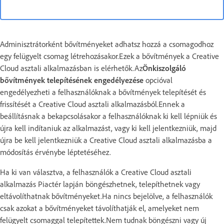
Adminisztrátorként bővítményeket adhatsz hozzá a csomagodhoz
egy felügyelt csomag létrehozásakor.Ezek a bővítmények a Creative
Cloud asztali alkalmazásban is elérhetők.Az
Önkiszolgáló
bővítmények telepítésének engedélyezése
opcióval
engedélyezheti a felhasználóknak a bővítmények telepítését és
frissítését a Creative Cloud asztali alkalmazásból.Ennek a
beállításnak a bekapcsolásakor a felhasználóknak ki kell lépniük és
újra kell indítaniuk az alkalmazást, vagy ki kell jelentkezniük, majd
újra be kell jelentkezniük a Creative Cloud asztali alkalmazásba a
módosítás érvénybe léptetéséhez.
Ha ki van választva, a felhasználók a Creative Cloud asztali
alkalmazás Piactér lapján böngészhetnek, telepíthetnek vagy
eltávolíthatnak bővítményeket.Ha nincs bejelölve, a felhasználók
csak azokat a bővítményeket távolíthatják el, amelyeket nem
felügyelt csomaggal telepítettek.Nem tudnak böngészni vagy új