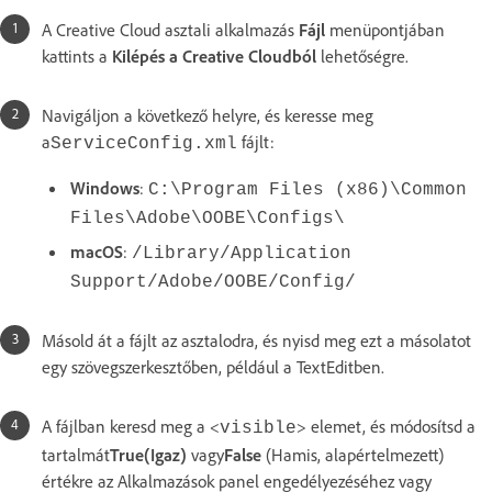
A Creative Cloud asztali alkalmazás
Fájl
menüpontjában
kattints a
Kilépés a Creative Cloudból
lehetőségre.
Navigáljon a következő helyre, és keresse meg
a
fájlt:
ServiceConfig.xml
Windows
:
C:\Program Files (x86)\Common
Files\Adobe\OOBE\Configs\
macOS
:
/Library/Application
Support/Adobe/OOBE/Config/
Másold át a fájlt az asztalodra, és nyisd meg ezt a másolatot
egy szövegszerkesztőben, például a TextEditben.
A fájlban keresd meg a <
> elemet, és módosítsd a
visible
tartalmát
True(Igaz)
vagy
False
(Hamis, alapértelmezett)
értékre az Alkalmazások panel engedélyezéséhez vagy