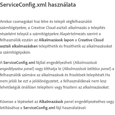
ServiceConfig.xml használata
Amikor csomagokat hoz létre és telepít végfelhasználói
számítógépekre, a Creative Cloud asztali alkalmazás a telepítés
részeként települ a számítógépekre.Alapértelmezés szerint a
felhasználók ezután az
Alkalmazások lapon
a
Creative Cloud
asztali alkalmazásban
telepíthetik és frissíthetik az alkalmazásokat
a számítógépükön.
A
ServiceConfig.xml
fájllal engedélyezheti (
Alkalmazások
engedélyezése panel
) vagy tilthatja le (
Alkalmazások letiltása panel
) a
felhasználók számára az alkalmazások és frissítések telepítését.
Ha
nem jelöli be ezt a jelölőnégyzetet, a felhasználóknak nem lesz
lehetőségük önállóan telepíteni vagy frissíteni az alkalmazásokat.
Kövesse a lépéseket az
Alkalmazások
panel engedélyezéséhez vagy
letiltásához a
ServiceConfig.xml
fájl használatával: