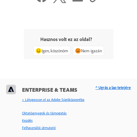
Hasznos volt ez az oldal?
Igen, köszönöm
Nem igazán
^ Ugrás a lap tetejére
ENTERPRISE & TEAMS
< Látogasson el az Adobe Súgóközpontba
Oktatóanyagok és támogatás
Kezdés
Felhasználói útmutató