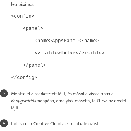
letiltásához.
<config>
<panel>
<name>AppsPanel</name>
<visible>
false
</visible>
</panel>
</config>
Mentse el a szerkesztett fájlt, és másolja vissza abba a
Konfigurációk
mappába, amelyből másolta, felülírva az eredeti
fájlt.
Indítsa el a Creative Cloud asztali alkalmazást.