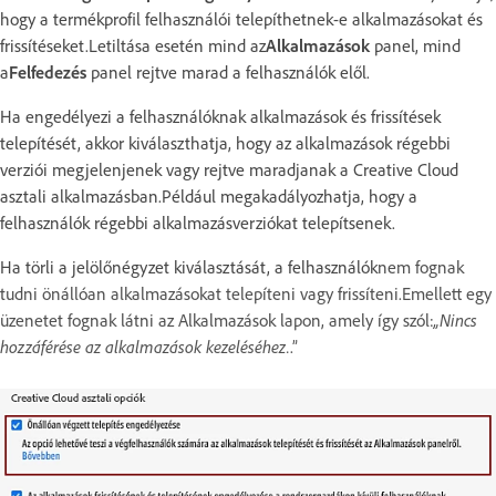
hogy a termékprofil felhasználói telepíthetnek-e alkalmazásokat és
frissítéseket.Letiltása esetén mind az
Alkalmazások
panel, mind
a
Felfedezés
panel rejtve marad a felhasználók elől.
Ha engedélyezi a felhasználóknak alkalmazások és frissítések
telepítését, akkor kiválaszthatja, hogy az alkalmazások régebbi
verziói megjelenjenek vagy rejtve maradjanak a Creative Cloud
asztali alkalmazásban.Például megakadályozhatja, hogy a
felhasználók régebbi alkalmazásverziókat telepítsenek.
Ha törli a jelölőnégyzet kiválasztását, a felhasználók
nem fognak
tudni önállóan alkalmazásokat telepíteni vagy frissíteni.Emellett egy
üzenetet fognak látni az Alkalmazások lapon, amely így szól:
„Nincs
hozzáférése az alkalmazások kezeléséhez.
.”