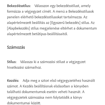
Bekezdésstílus:
Válasszon egy bekezdésstílust, amely
formázza a végjegyzet címét. A menü a Bekezdésstílusok
panelen elérhető bekezdésstílusokat tartalmazza. Az
alapértelmezett beállítás az [Egyszerű bekezdés] stílus. Az
[Alapbekezdés] stílus megjelenése eltérhet a dokumentum
alapértelmezett betűtípus-beállításaitól.
Számozás
Stílus:
Válassza ki a számozási stílust a végjegyzet
hivatkozási számaihoz.
Kezdés:
Adja meg a sztori első végjegyzetéhez használt
számot. A Kezdés beállításnak elsősorban a könyvben
található dokumentumok esetén veheti hasznát. A
végjegyzetek számozása nem folytatódik a könyv
dokumentumai között.