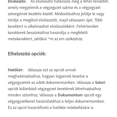
Elválasztó:
Az elválasztó határozza meg a fehér területet,
amely megjelenik a végjegyzet száma és a végjegyzet
szövegének kezdete között. Módosításához jelölje ki vagy
törölje a meglévő elválasztót, majd válasszon újat. Több
karaktert is alkalmazhat elválasztóként. Fehérterület-
karakterek beszúrásához használja a megfelelő
metakaraktert, például ^m az em szóközhöz.
Elhelyezési opciók:
Hatókör:
Válassza ezt az opciót annak
meghatározásához, hogyan legyenek kezelve a
végjegyzetek az adott dokumentumban. Válassza a
Sztori
opciót különböző végjegyzet keretének létrehozásához
minden sztorihoz. Válassza a
Dokumentum
opciót egy
végjegyzetkeret használatához a teljes dokumentumban.
Ez az opció használható a hatókör módosítására is.