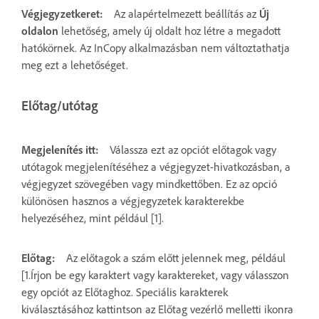
Végjegyzetkeret:
Az alapértelmezett beállítás az
Új
oldalon
lehetőség, amely új oldalt hoz létre a megadott
hatókörnek. Az InCopy alkalmazásban nem változtathatja
meg ezt a lehetőséget.
Előtag/utótag
Megjelenítés itt:
Válassza ezt az opciót előtagok vagy
utótagok megjelenítéséhez a végjegyzet-hivatkozásban, a
végjegyzet szövegében vagy mindkettőben. Ez az opció
különösen hasznos a végjegyzetek karakterekbe
helyezéséhez, mint például [1].
Előtag:
Az előtagok a szám előtt jelennek meg, például
[1.Írjon be egy karaktert vagy karaktereket, vagy válasszon
egy opciót az Előtaghoz. Speciális karakterek
kiválasztásához kattintson az Előtag vezérlő melletti ikonra