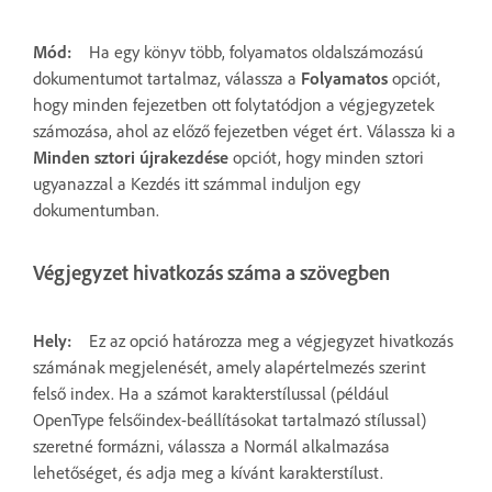
Mód:
Ha egy könyv több, folyamatos oldalszámozású
dokumentumot tartalmaz, válassza a
Folyamatos
opciót,
hogy minden fejezetben ott folytatódjon a végjegyzetek
számozása, ahol az előző fejezetben véget ért. Válassza ki a
Minden sztori újrakezdése
opciót, hogy minden sztori
ugyanazzal a Kezdés itt számmal induljon egy
dokumentumban.
Végjegyzet hivatkozás száma a szövegben
Hely:
Ez az opció határozza meg a végjegyzet hivatkozás
számának megjelenését, amely alapértelmezés szerint
felső index. Ha a számot karakterstílussal (például
OpenType felsőindex-beállításokat tartalmazó stílussal)
szeretné formázni, válassza a Normál alkalmazása
lehetőséget, és adja meg a kívánt karakterstílust.