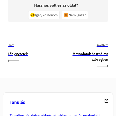
Hasznos volt ez az oldal?
Igen, köszönöm
Nem igazán
Előző
Következő
Lábjegyzetek
Metaadatok használata
szövegben
Tanulás
Tanuljon részletes videós oktatóanyagok és gyakorlati