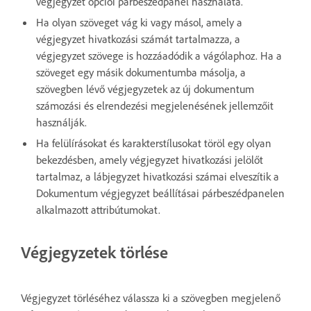
végjegyzet opciói párbeszédpanel használata.
Ha olyan szöveget vág ki vagy másol, amely a
végjegyzet hivatkozási számát tartalmazza, a
végjegyzet szövege is hozzáadódik a vágólaphoz. Ha a
szöveget egy másik dokumentumba másolja, a
szövegben lévő végjegyzetek az új dokumentum
számozási és elrendezési megjelenésének jellemzőit
használják.
Ha felülírásokat és karakterstílusokat töröl egy olyan
bekezdésben, amely végjegyzet hivatkozási jelölőt
tartalmaz, a lábjegyzet hivatkozási számai elveszítik a
Dokumentum végjegyzet beállításai párbeszédpanelen
alkalmazott attribútumokat.
Végjegyzetek törlése
Végjegyzet törléséhez válassza ki a szövegben megjelenő