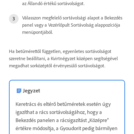
az Állandó értékű sortávolságot.
Válasszon megfelelő sortávolsági alapot a Bekezdés
panel vagy a Vezérlőpult Sortávolság alappozíciója
menüpontjából.
Ha betűmérettől független, egyenletes sortávolságot
szeretne beállítani, a Kvirtnégyzet középen segítségével
megadhat sorközéptől érvényesülő sortávolságot.
Jegyzet
Keretrács és eltérő betűméretek esetén úgy
igazíthat a rács sortávolságához, hogy a
Bekezdés panelen a rácsigazítást „Középre”
értékre módosítja, a Gyoudorit pedig bármilyen