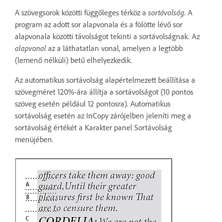
A szövegsorok közötti függőleges térköz a
sortávolság
. A
program az adott sor alapvonala és a fölötte lévő sor
alapvonala közötti távolságot tekinti a sortávolságnak. Az
alapvonal
az a láthatatlan vonal, amelyen a legtöbb
(lemenő nélküli) betű elhelyezkedik.
Az automatikus sortávolság alapértelmezett beállítása a
szövegméret 120%-ára állítja a sortávolságot (10 pontos
szöveg esetén például 12 pontosra). Automatikus
sortávolság esetén az InCopy zárójelben jeleníti meg a
sortávolság értékét a Karakter panel Sortávolság
menüjében.