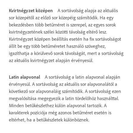
Kvirtnégyzet középen
A sortávolság alapja az aktuális
sor közepétől az előző sor közepéig számítódik. Ha egy
bekezdésben több betűméret is szerepel, az egyes sorok
kvirtnégyzetének szélei közötti távolság eltérő lesz.
Kvirtnégyzet középen beállítás esetén ha fix sortávolságot
állít be egy több betűméretet használó szöveghez,
igazíthatja a körülvevő sorok távolságát, mert a sortávolság
az aktuális kvirtnégyzet alapján érvényesül.
Latin alapvonal
A sortávolság a latin alapvonal alapján
érvényesül. A sortávolság az aktuális sor alapvonalától a
következő sor alapvonaláig számítódik. A sortávolság ezen
megvalósítása megegyezik a latin tördelőhöz használttal.
Minden betűkészlethez külön alapvonal tartozik. A
karakterek pozíciója még azonos betűméret esetén is
eltérhet, ha a betűkészletek különböznek.