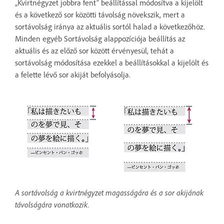
„Kvirtnégyzet jobbra fent” beállítással módosítva a kijelölt
és a következő sor közötti távolság növekszik, mert a
sortávolság iránya az aktuális sortól halad a következőhöz.
Minden egyéb Sortávolság alappozíciója beállítás az
aktuális és az előző sor között érvényesül, tehát a
sortávolság módosítása ezekkel a beállításokkal a kijelölt és
a felette lévő sor akiját befolyásolja.
A sortávolság a kvirtnégyzet magasságára és a sor akijának
távolságára vonatkozik.