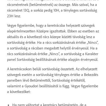
rácsméretnek (betűméretnek) az összege. Más szóval, ha a
rácsméret 13Q, a sorköz pedig 10H, a tényleges sortávolság
23H lesz.
Vegye figyelembe, hogy a keretrácsba helyezett szövegek
alapértelmezetten Középre igazítottak. Ebben az esetben az
aktuális és a következő rács közepe közötti távolság lesz a
sortávolság értéke. Ha a rács sorkizárásának értéke „Nincs”,
a sortávolság a rácsban megadott helytől érvényesül. Ha a
rács sorkizárásának értéke „Nincs”, a sortávolság a Karakter
panel Sortávolság beállításának értéke alapján érvényesül.
A keretrácsokon belüli sortávolság összetett. Az elhelyezett
szövegek esetén a sortávolság tényleges értéke a Bekezdés
panelben lévő Betűmérettől, Sortávolság értékétől,
valamint a Gyoudori beállításától is függ. Vegye figyelembe
a következőket:
Ha nem változtat a keretrács betűméretén, de a