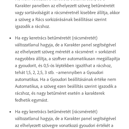
Karakter panelben az elhelyezett szöveg betűméretét
vagy sortávolságát a rácsméretnél kisebbre állítja, akkor
a szöveg a Rács sorkizárásának beállításai szerint
igazodik a rácshoz.
Ha egy keretrács betűméretét (rácsméretét)
változatlanul hagyja, de a Karakter panel segítségével
az elhelyezett szöveg méretét a rácsméret + sorköznél
nagyobbra állítja, a szoftver automatikusan megállapítja
a gyoudorit, és 0,5-ös léptékben igazíthat a rácshoz,
tehát 1,5, 2, 2,5, 3 stb. –amennyiben a Gyoudori
automatikus. Ha a Gyoudori beállításának értéke nem
Automatikus, a szöveg ezen beállítás szerint igazodik a
rácshoz, és nagy betűméret esetén a karakterek
fedhetik egymást.
Ha egy keretrács betűméretét (rácsméretét)
változatlanul hagyja, de a Karakter panel segítségével
az elhelyezett szövegre vonatkozó gyoudori értékét a