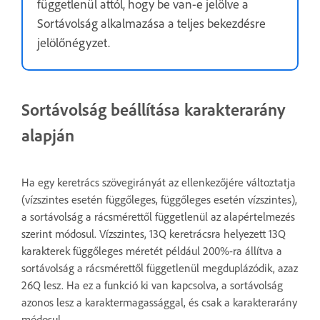
függetlenül attól, hogy be van-e jelölve a
Sortávolság alkalmazása a teljes bekezdésre
jelölőnégyzet.
Sortávolság beállítása karakterarány
alapján
Ha egy keretrács szövegirányát az ellenkezőjére változtatja
(vízszintes esetén függőleges, függőleges esetén vízszintes),
a sortávolság a rácsmérettől függetlenül az alapértelmezés
szerint módosul. Vízszintes, 13Q keretrácsra helyezett 13Q
karakterek függőleges méretét például 200%-ra állítva a
sortávolság a rácsmérettől függetlenül megduplázódik, azaz
26Q lesz. Ha ez a funkció ki van kapcsolva, a sortávolság
azonos lesz a karaktermagassággal, és csak a karakterarány
módosul.