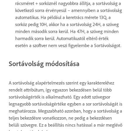
rácsméret + sorköznél nagyobbra állítja, a sortávolság a
következő sorra érvényesül – amennyiben a sortávolság
automatikus. Ha például a keretrács mérete 13Q, a
sorköz pedig 10H, akkor ha a sortávolság 24H, a szöveg
minden második sorra kerül. Ha 47H, a szöveg minden
harmadik sorra kerül. Automatikustól eltérő érték
esetén a szoftver nem veszi figyelembe a Sortávolságot.
Sortávolság módosítása
A sortávolság alapértelmezés szerint egy karakterekhez
rendelt attribútum, így egyazon bekezdésen belül több
sortávolságérték is alkalmazható. Egy adott szövegsor
legnagyobb sortávolságértéke egyben a sor sortávolságát is
meghatározza. Megszabható azonban, hogy a sortávolság a
teljes bekezdésre vonatkozzon, ne pedig a bekezdésen
belüli szövegre. Ez a beállítás nincs hatással a már meglévő