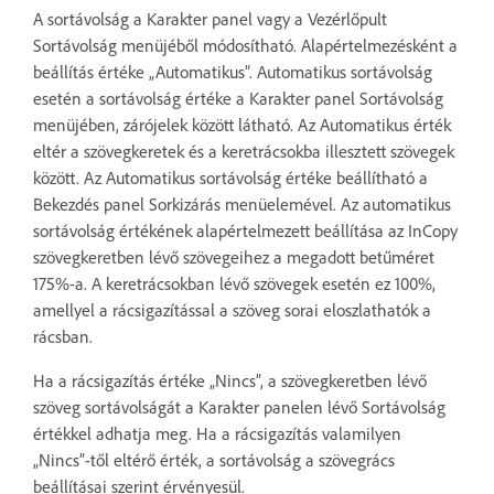
A sortávolság a Karakter panel vagy a Vezérlőpult
Sortávolság menüjéből módosítható. Alapértelmezésként a
beállítás értéke „Automatikus”. Automatikus sortávolság
esetén a sortávolság értéke a Karakter panel Sortávolság
menüjében, zárójelek között látható. Az Automatikus érték
eltér a szövegkeretek és a keretrácsokba illesztett szövegek
között. Az Automatikus sortávolság értéke beállítható a
Bekezdés panel Sorkizárás menüelemével. Az automatikus
sortávolság értékének alapértelmezett beállítása az InCopy
szövegkeretben lévő szövegeihez a megadott betűméret
175%-a. A keretrácsokban lévő szövegek esetén ez 100%,
amellyel a rácsigazítással a szöveg sorai eloszlathatók a
rácsban.
Ha a rácsigazítás értéke „Nincs”, a szövegkeretben lévő
szöveg sortávolságát a Karakter panelen lévő Sortávolság
értékkel adhatja meg. Ha a rácsigazítás valamilyen
„Nincs”-től eltérő érték, a sortávolság a szövegrács
beállításai szerint érvényesül.