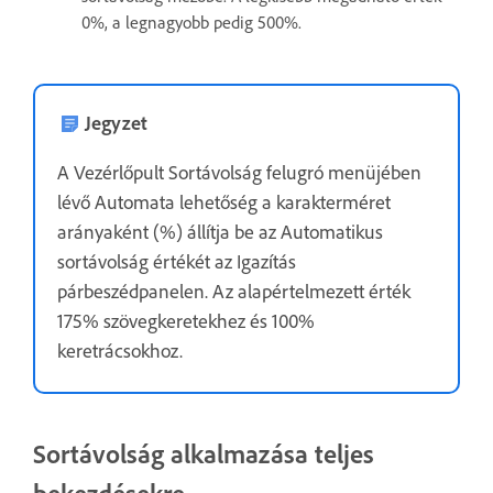
0%, a legnagyobb pedig 500%.
Jegyzet
A Vezérlőpult Sortávolság felugró menüjében
lévő Automata lehetőség a karakterméret
arányaként (%) állítja be az Automatikus
sortávolság értékét az Igazítás
párbeszédpanelen. Az alapértelmezett érték
175% szövegkeretekhez és 100%
keretrácsokhoz.
Sortávolság alkalmazása teljes
bekezdésekre