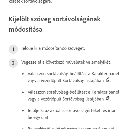
keretek sortávolságára.
Kijelölt szöveg sortávolságának
módosítása
Jelölje ki a módosítandó szöveget.
Végezze el a következő műveletek valamelyikét:
Válasszon sortávolság-beállítást a Karakter panel
vagy a vezérlőpult Sortávolság listájában
.
Válasszon sortávolság-beállítást a Karakter panel
vagy a vezérlőpult Sortávolság listájában
.
Jelölje ki az aktuális sortávolságértéket, és írjon
be egy újat.
Bekezdésstílus létrehozása közben az Alapvető