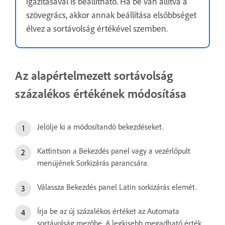
igazításával is beállítható. Ha be van állítva a
szövegrács, akkor annak beállítása elsőbbséget
élvez a sortávolság értékével szemben.
Az alapértelmezett sortávolság
százalékos értékének módosítása
Jelölje ki a módosítandó bekezdéseket.
Kattintson a Bekezdés panel vagy a vezérlőpult
menüjének Sorkizárás parancsára.
Válassza Bekezdés panel Latin sorkizárás elemét.
Írja be az új százalékos értéket az Automata
sortávolság mezőbe. A legkisebb megadható érték