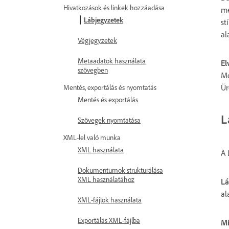
Hivatkozások és linkek hozzáadása
me
Lábjegyzetek
st
al
Végjegyzetek
Metaadatok használata
El
szövegben
Mó
Ür
Mentés, exportálás és nyomtatás
Mentés és exportálás
L
Szövegek nyomtatása
XML-lel való munka
XML használata
A 
Dokumentumok strukturálása
XML használatához
Lá
al
XML-fájlok használata
Exportálás XML-fájlba
Mi