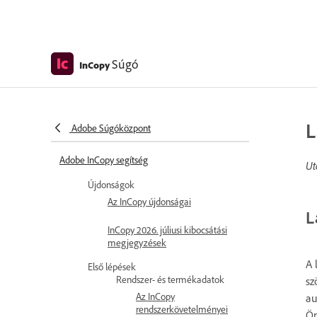
Súgó
InCopy
L
Adobe Súgóközpont
Adobe InCopy segítség
Ut
Újdonságok
Az InCopy újdonságai
L
InCopy 2026. júliusi kibocsátási
megjegyzések
A 
Első lépések
Rendszer- és termékadatok
sz
Az InCopy
au
rendszerkövetelményei
Ön