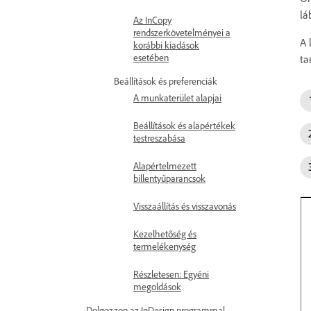
lá
Az InCopy
rendszerkövetelményei a
A 
korábbi kiadások
esetében
ta
Beállítások és preferenciák
A munkaterület alapjai
Beállítások és alapértékek
testreszabása
Alapértelmezett
billentyűparancsok
Visszaállítás és visszavonás
Kezelhetőség és
termelékenység
Részletesen: Egyéni
megoldások
Dolgozzon az InDesign programmal