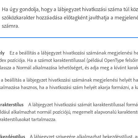
Ha úgy gondolja, hogy a lábjegyzet hivatkozási száma túl köz
szóközkarakter hozzáadása előtagként javíthatja a megjelenést
számra.
ly
Ez a beállítás a lábjegyzet hivatkozási számának megjelenési h
dex pozíciója. Ha a számot karakterstílussal (például OpenType felsőin
lassza a Normál alkalmazása lehetőséget, és adja meg a kívánt karakt
 a beállítás a lábjegyzet hivatkozási számának megjelenési helyét 
kalmazása hasznos, ha a hivatkozási szám helyét akarja formázni, a ka
rakterstílus
A lábjegyzet hivatkozási számát karakterstílussal formá
ldául alkalmazhat normál pozíciójú, megemelt alapvonalú karakterstí
rakterstílusokat tartalmazza.
kezdésstílus
A lábjegyzet szövegére alkalmazhat bekezdésstílust, 