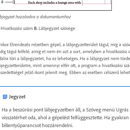
bjegyzet hozzáadva a dokumentumhoz
Hivatkozási szám
B.
Lábjegyzet szövege
ikor Elrendezés nézetben gépel, a lábjegyzetterület tágul, míg a szö
dig tágul felfelé, amíg el nem éri azt a sort, amelyben a hivatkozás
dalra töri a lábjegyzetet, ha ez lehetséges. Ha a lábjegyzet nem törde
bjegyzetterületre, mint amennyi elfér ott, a program a hivatkozási szá
lszedettséget jelző ikont jelenít meg. Ebben az esetben célszerű leh
Jegyzet
Ha a beszúrási pont lábjegyzetben áll, a Szöveg menü Ugrás 
visszatérhet oda, ahol a gépelést felfüggesztette. Ha gyakran
billentyűparancsot hozzárendelni.