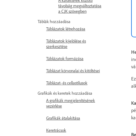
A karakterek közötti
távolság megváltoztatása
a CJK szövegben
Táblák hozzáadása
Táblázatok létrehozása
Táblázatok kijelölése és
szerkesztése
He
Táblázatok formázása
in
vá
Táblázat körvonalai és kitöltései
Ez
Táblázat- és cellastílusok
al
Grafikák és keretek hozzáadása
A grafikák megjelenítésének
Ka
vezérlése
pé
ka
Grafikák átalakítása
Keretrácsok
Be