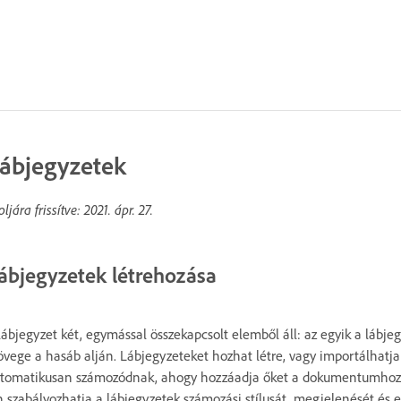
ábjegyzetek
oljára frissítve:
2021. ápr. 27.
ábjegyzetek létrehozása
lábjegyzet két, egymással összekapcsolt elemből áll: az egyik a lábje
övege a hasáb alján. Lábjegyzeteket hozhat létre, vagy importálhat
tomatikusan számozódnak, ahogy hozzáadja őket a dokumentumhoz. 
 szabályozhatja a lábjegyzetek számozási stílusát, megjelenését és