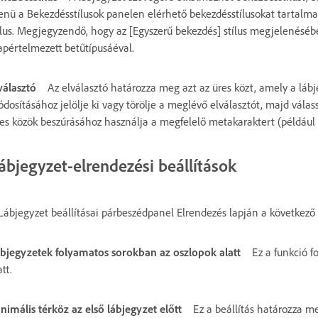
nü a Bekezdésstílusok panelen elérhető bekezdésstílusokat tartalmaz
ílus. Megjegyzendő, hogy az [Egyszerű bekezdés] stílus megjelenés
apértelmezett betűtípusáéval.
választó
Az elválasztó határozza meg azt az üres közt, amely a láb
dosításához jelölje ki vagy törölje a meglévő elválasztót, majd válas
es közök beszúrásához használja a megfelelő metakaraktert (például a
ábjegyzet-elrendezési beállítások
Lábjegyzet beállításai párbeszédpanel Elrendezés lapján a következő 
bjegyzetek folyamatos sorokban az oszlopok alatt
Ez a funkció f
att.
nimális térköz az első lábjegyzet előtt
Ez a beállítás határozza me