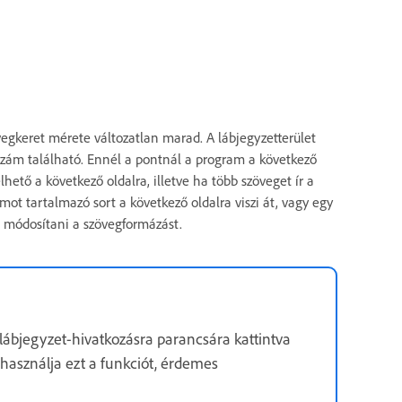
vegkeret mérete változatlan marad. A lábjegyzetterület
i szám található. Ennél a pontnál a program a következő
lhető a következő oldalra, illetve ha több szöveget ír a
mot tartalmazó sort a következő oldalra viszi át, vagy egy
et módosítani a szövegformázást.
lábjegyzet-hivatkozásra parancsára kattintva
 használja ezt a funkciót, érdemes