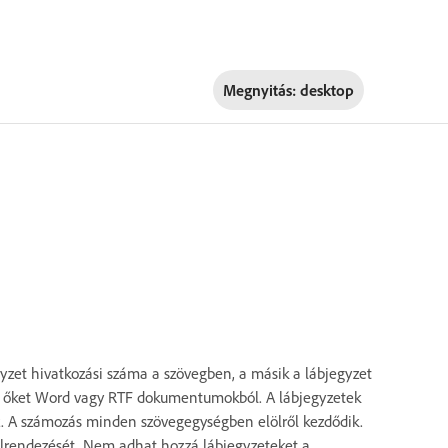
Megnyitás:
desktop
gyzet hivatkozási száma a szövegben, a másik a lábjegyzet
ja őket Word vagy RTF dokumentumokból. A lábjegyzetek
A számozás minden szövegegységben elölről kezdődik.
 elrendezését. Nem adhat hozzá lábjegyzeteket a