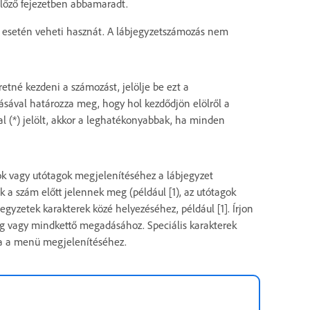
előző fejezetben abbamaradt.
 esetén veheti hasznát. A lábjegyzetszámozás nem
tné kezdeni a számozást, jelölje be ezt a
tásával határozza meg, hogy hol kezdődjön elölről a
al (*) jelölt, akkor a leghatékonyabbak, ha minden
gok vagy utótagok megjelenítéséhez a lábjegyzet
 a szám előtt jelennek meg (például [1), az utótagok
egyzetek karakterek közé helyezéséhez, például [1]. Írjon
tag vagy mindkettő megadásához. Speciális karakterek
kra a menü megjelenítéséhez.