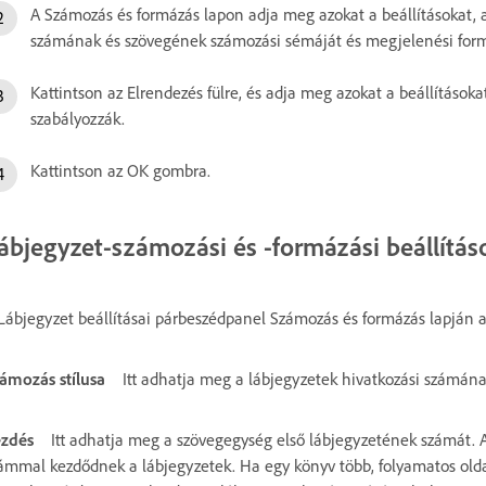
A Számozás és formázás lapon adja meg azokat a beállításokat,
számának és szövegének számozási sémáját és megjelenési for
Kattintson az Elrendezés fülre, és adja meg azokat a beállítások
szabályozzák.
Kattintson az OK gombra.
ábjegyzet-számozási és -formázási beállítás
Lábjegyzet beállításai párbeszédpanel Számozás és formázás lapján a 
ámozás stílusa
Itt adhatja meg a lábjegyzetek hivatkozási számának
zdés
Itt adhatja meg a szövegegység első lábjegyzetének számát
ámmal kezdődnek a lábjegyzetek. Ha egy könyv több, folyamatos o