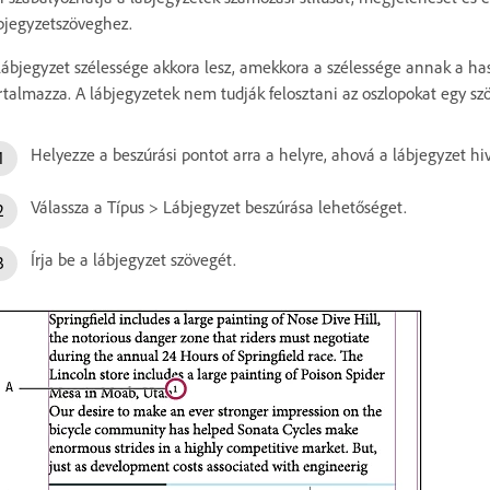
bjegyzetszöveghez.
lábjegyzet szélessége akkora lesz, amekkora a szélessége annak a ha
rtalmazza. A lábjegyzetek nem tudják felosztani az oszlopokat egy sz
Helyezze a beszúrási pontot arra a helyre, ahová a lábjegyzet hi
Válassza a Típus > Lábjegyzet beszúrása lehetőséget.
Írja be a lábjegyzet szövegét.