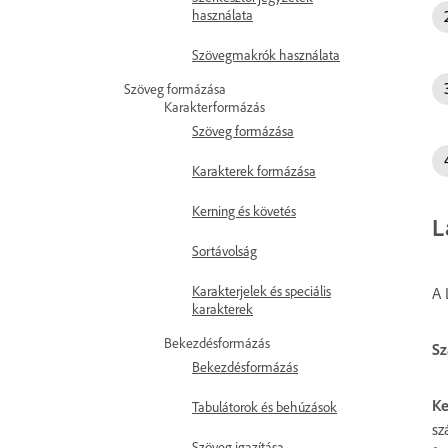
használata
Szövegmakrók használata
Szöveg formázása
Karakterformázás
Szöveg formázása
Karakterek formázása
Kerning és követés
L
Sortávolság
Karakterjelek és speciális
A 
karakterek
Bekezdésformázás
Sz
Bekezdésformázás
Ke
Tabulátorok és behúzások
sz
Szöveg igazítása