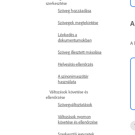
szerkesztése
Szöveg hozzáadása
A
Szövegek megtekintése
Lépkedés a
dokumentumokban
A 
Szöveg illesztett másolása
Helyesírás-ellenőrzés
A szinonimaszótár
használata
Változások követése és
ellenőrzése
Szövegváltoztatások
Változások nyomon
követése és ellenőrzése
Szerkesztői jegyzetek