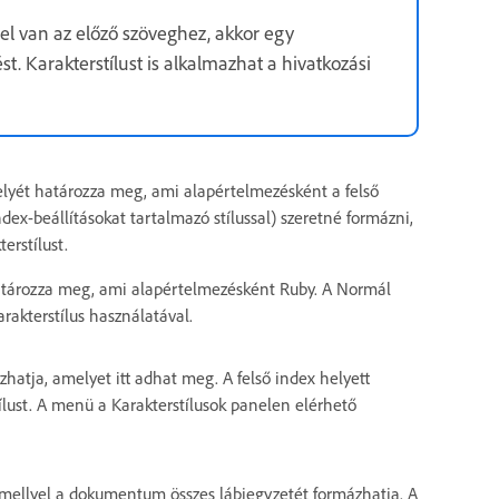
el van az előző szöveghez, akkor egy
. Karakterstílust is alkalmazhat a hivatkozási
elyét határozza meg, ami alapértelmezésként a felső
dex-beállításokat tartalmazó stílussal) szeretné formázni,
erstílust.
határozza meg, ami alapértelmezésként Ruby. A Normál
rakterstílus használatával.
zhatja, amelyet itt adhat meg. A felső index helyett
lust. A menü a Karakterstílusok panelen elérhető
amellyel a dokumentum összes lábjegyzetét formázhatja. A