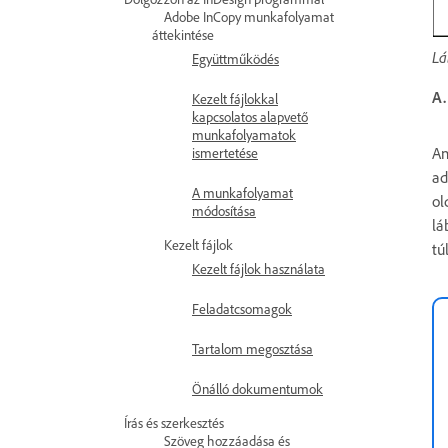
Adobe InCopy munkafolyamat
áttekintése
Lá
Együttműködés
A.
Kezelt fájlokkal
kapcsolatos alapvető
munkafolyamatok
Am
ismertetése
ad
A munkafolyamat
ol
módosítása
lá
Kezelt fájlok
tú
Kezelt fájlok használata
Feladatcsomagok
Tartalom megosztása
Önálló dokumentumok
Írás és szerkesztés
Szöveg hozzáadása és