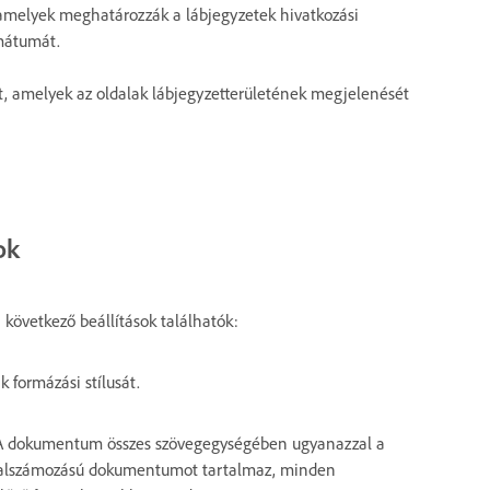
 amelyek meghatározzák a lábjegyzetek hivatkozási
mátumát.
at, amelyek az oldalak lábjegyzetterületének megjelenését
ok
következő beállítások találhatók:
 formázási stílusát.
. A dokumentum összes szövegegységében ugyanazzal a
ldalszámozású dokumentumot tartalmaz, minden