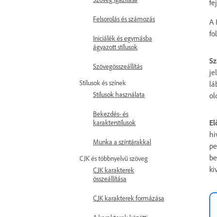
fe
Felsorolás és számozás
A 
fo
Iniciálék és egymásba
ágyazott stílusok
Sz
Szövegösszeállítás
je
Stílusok és színek
lá
Stílusok használata
ol
Bekezdés- és
El
karakterstílusok
hi
Munka a színtárakkal
pe
be
CJK és többnyelvű szöveg
ki
CJK karakterek
összeállítása
CJK karakterek formázása