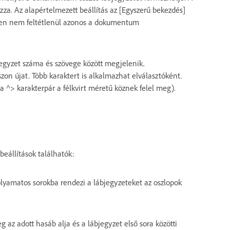
za. Az alapértelmezett beállítás az [Egyszerű bekezdés]
ében nem feltétlenül azonos a dokumentum
jegyzet száma és szövege között megjelenik.
szon újat. Több karaktert is alkalmazhat elválasztóként.
 ^> karakterpár a félkvirt méretű köznek felel meg).
beállítások találhatók:
olyamatos sorokba rendezi a lábjegyzeteket az oszlopok
g az adott hasáb alja és a lábjegyzet első sora közötti