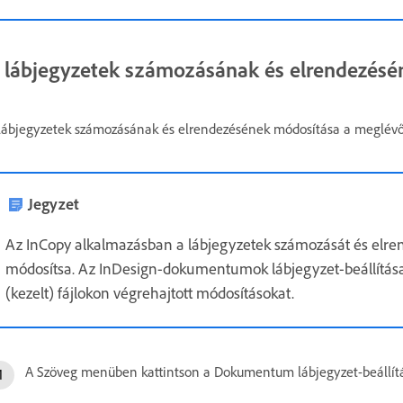
 lábjegyzetek számozásának és elrendezésé
lábjegyzetek számozásának és elrendezésének módosítása a meglévő l
Jegyzet
Az InCopy alkalmazásban a lábjegyzetek számozását és elr
módosítsa. Az InDesign-dokumentumok lábjegyzet-beállításai 
(kezelt) fájlokon végrehajtott módosításokat.
A Szöveg menüben kattintson a Dokumentum lábjegyzet-beállítá