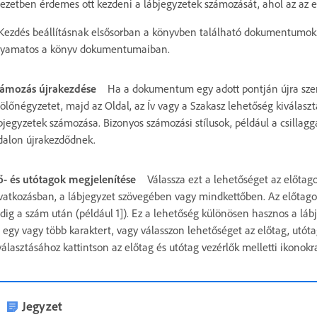
jezetben érdemes ott kezdeni a lábjegyzetek számozását, ahol az az 
Kezdés beállításnak elsősorban a könyvben található dokumentumok
lyamatos a könyv dokumentumaiban.
ámozás újrakezdése
Ha a dokumentum egy adott pontján újra szere
lölőnégyzetet, majd az Oldal, az Ív vagy a Szakasz lehetőség kiválasz
bjegyzetek számozása. Bizonyos számozási stílusok, például a csillagg
dalon újrakezdődnek.
ő- és utótagok megjelenítése
Válassza ezt a lehetőséget az előta
vatkozásban, a lábjegyzet szövegében vagy mindkettőben. Az előtagok
dig a szám után (például 1]). Ez a lehetőség különösen hasznos a lábj
 egy vagy több karaktert, vagy válasszon lehetőséget az előtag, utó
választásához kattintson az előtag és utótag vezérlők melletti ikono
Jegyzet