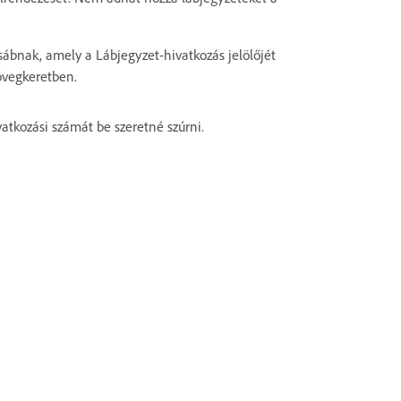
sábnak, amely a Lábjegyzet-hivatkozás jelölőjét
övegkeretben.
vatkozási számát be szeretné szúrni.