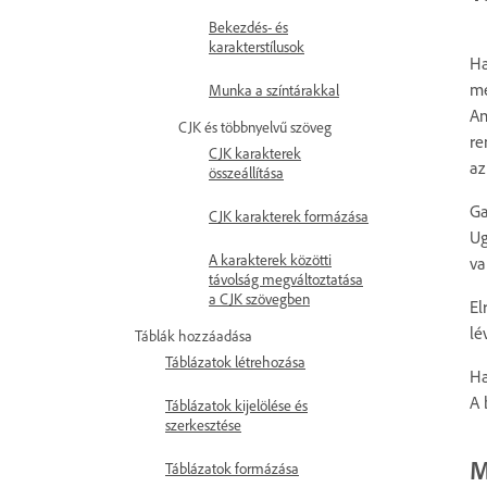
Bekezdés- és
karakterstílusok
Ha
me
Munka a színtárakkal
Am
CJK és többnyelvű szöveg
re
CJK karakterek
az
összeállítása
Ga
CJK karakterek formázása
Ug
A karakterek közötti
va
távolság megváltoztatása
a CJK szövegben
El
lé
Táblák hozzáadása
Táblázatok létrehozása
Ha
A 
Táblázatok kijelölése és
szerkesztése
M
Táblázatok formázása