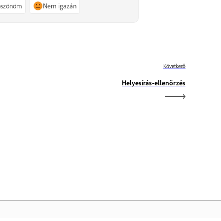
köszönöm
Nem igazán
Következő
Helyesírás-ellenőrzés