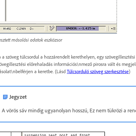
lesztett másolási adatok eszközsor
 a szöveg túlcsordul a hozzárendelt kerethelyen, egy szövegillesztési 
övegillesztési előrehaladás információs\nmező pirosra vált és megjel
solat\nbelférjen a keretbe. (Lásd
Túlcsorduló szöveg szerkesztése
)
Jegyzet
A vörös sáv mindig ugyanolyan hosszú, Ez nem tükrözi a rende