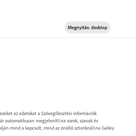
Megnyitás:
desktop
ezeket az adatokat a Szövegillesztési információk
ztár automatikusan megjeleníti\na sorok, szavak és
ján mind a kapcsolt, mind az önálló sztoriknál\na Galley