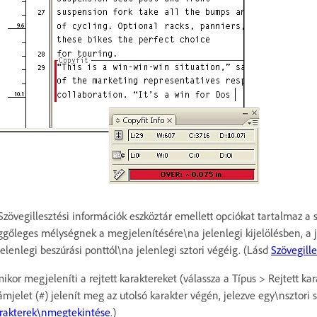
Szövegillesztési információk eszköztár emellett opciókat tartalmaz a
ggőleges mélységnek a megjelenítésére\na jelenlegi kijelölésben, a je
jelenlegi beszúrási ponttól\na jelenlegi sztori végéig. (Lásd
Szövegille
ikor megjeleníti a rejtett karaktereket (válassza a Típus > Rejtett k
ámjelet (#) jelenít meg az utolsó karakter végén, jelezve egy\nsztor
rakterek\nmegtekintése
.)