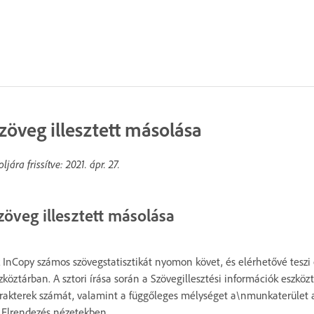
zöveg illesztett másolása
oljára frissítve:
2021. ápr. 27.
zöveg illesztett másolása
 InCopy számos szövegstatisztikát nyomon követ, és elérhetővé teszi 
zköztárban. A sztori írása során a Szövegillesztési információk eszkö
rakterek számát, valamint a függőleges mélységet a\nmunkaterület al
 Elrendezés nézetekben.