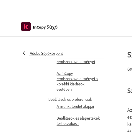
Újdonságok
Az InCopy újdonságai
Súgó
InCopy
InCopy 2026. júliusi kibocsátási
megjegyzések
Első lépések
Rendszer- és termékadatok
S
Adobe Súgóközpont
Az InCopy
rendszerkövetelményei
Ut
Az InCopy
rendszerkövetelményei a
korábbi kiadások
S
esetében
Beállítások és preferenciák
A munkaterület alapjai
Az
es
Beállítások és alapértékek
testreszabása
ka
és