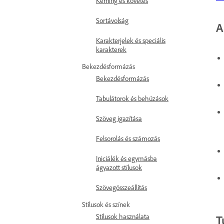
Kerning és követés
Sortávolság
A
Karakterjelek és speciális
karakterek
Bekezdésformázás
Bekezdésformázás
Tabulátorok és behúzások
Szöveg igazítása
Felsorolás és számozás
Iniciálék és egymásba
ágyazott stílusok
Szövegösszeállítás
Stílusok és színek
Stílusok használata
T