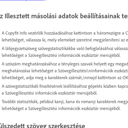
z Illesztett másolási adatok beállításainak t
A Copyfit Info vezérlők hozzáadásához kattintson a háromszögre a Co
lehetőséget, válassza ki, mely elemeket szeretné megjeleníteni az 
A lábjegyzetszöveg szövegstatisztikákba való befoglalásához válassz
lehetőséget a Szövegillesztési információk eszköztár menüjéből.
A szószám meghatározásához a tényleges szavak helyett egy megado
meghatározása lehetőséget a Szövegillesztési\ninformációk eszköz
lehetőséget, adja meg a karakterek számát,\nmajd kattintson az O
A szövegstatisztikák frissítésének leállításához gépelés közben kapc
a Szövegillesztési információk eszköztár menüjéből.
További statisztikák, például kanji, kana és romanji karakterek meg
lehetőséget a Szövegillesztési információk eszköztár menüjéből.
úlszedett szöveg szerkesztése