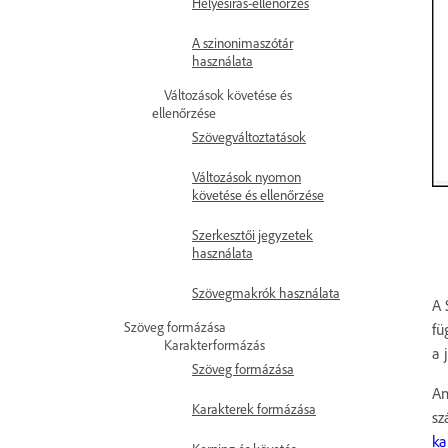
Helyesírás-ellenőrzés
A szinonimaszótár
használata
Változások követése és
ellenőrzése
Szövegváltoztatások
Változások nyomon
követése és ellenőrzése
Szerkesztői jegyzetek
használata
Szövegmakrók használata
A 
Szöveg formázása
fü
Karakterformázás
a 
Szöveg formázása
Am
Karakterek formázása
sz
ka