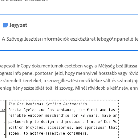
Jegyzet
A Szövegillesztési információk eszköztárat lebegő\npanellé te
kapcsolt InCopy dokumentumok esetében vagy a Mélység beállítássa
ogress Info panel pontosan jelzi, hogy mennyivel hosszabb vagy rövide
zzárendelt kereteket, a szövegillesztési mező kékre vált és számot\nj
lenleg hány százalékát tölti ki szöveg. Minél rövidebb a kék\nsáv, ann