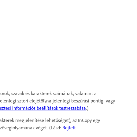
 sorok, szavak és karakterek számának, valamint a
lenlegi sztori elejétől\na jelenlegi beszúrási pontig, vagy
sztési információs beállítások testreszabása
.)
arakterek megjelenítése lehetőséget), az InCopy egy
i szövegfolyamának végét. (Lásd:
Rejtett