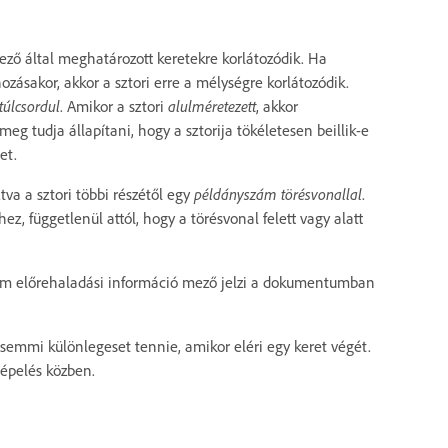
ező által meghatározott keretekre korlátozódik. Ha
ásakor, akkor a sztori erre a mélységre korlátozódik.
túlcsordul
. Amikor a sztori
alulméretezett
, akkor
meg tudja állapítani, hogy a sztorija tökéletesen beillik-e
et.
tva a sztori többi részétől egy
példányszám törésvonallal
.
z, függetlenül attól, hogy a törésvonal felett vagy alatt
zám előrehaladási információ mező jelzi a dokumentumban
 semmi különlegeset tennie, amikor eléri egy keret végét.
gépelés közben.