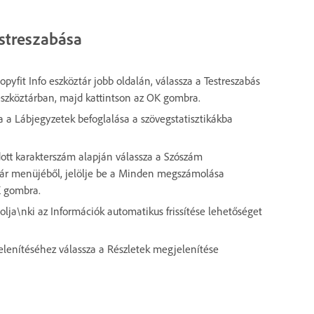
estreszabása
pyfit Info eszköztár jobb oldalán, válassza a Testreszabás
eszköztárban, majd kattintson az OK gombra.
a a Lábjegyzetek befoglalása a szövegstatisztikákba
tt karakterszám alapján válassza a Szószám
tár menüjéből, jelölje be a Minden megszámolása
K gombra.
solja\nki az Információk automatikus frissítése lehetőséget
jelenítéséhez válassza a Részletek megjelenítése