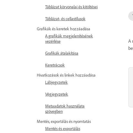
Táblázat körvonalai és kitöltései
Táblázat- és cellastílusok
Grafikák és keretek hozzáadása
A grafikák megjelenítésének
A 
vezérlése
be
Grafikák átalakítása
Keretrácsok
Hivatkozások és linkek hozzáadása
Lábjegyzetek
Végjegyzetek
Metaadatok használata
szövegben
Mentés, exportálás és nyomtatás
Mentés és exportálás