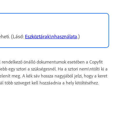
heti. (Lásd:
Eszköztárak\nhasználata
.)
l rendelkező önálló dokumentumok esetében a Copyfit
bb egy sztori a szükségesnél. Ha a sztori nem\ntölti ki a
elenít meg. A kék sáv hossza nagyjából jelzi, hogy a keret
ál több szöveget kell hozzáadnia a hely kitöltéséhez.