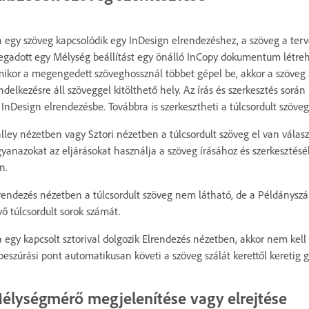
 egy szöveg kapcsolódik egy InDesign elrendezéshez, a szöveg a terv
gadott egy Mélység beállítást egy önálló InCopy dokumentum létrehoz
ikor a megengedett szöveghossznál többet gépel be, akkor a szöveg
ndelkezésre áll szöveggel kitölthető hely. Az írás és szerkesztés során 
 InDesign elrendezésbe. Továbbra is szerkesztheti a túlcsordult szöveg
lley nézetben vagy Sztori nézetben a túlcsordult szöveg el van válasz
yanazokat az eljárásokat használja a szöveg írásához és szerkesztéséhe
n.
rendezés nézetben a túlcsordult szöveg nem látható, de a Példánys
vő túlcsordult sorok számát.
 egy kapcsolt sztorival dolgozik Elrendezés nézetben, akkor nem kell
beszúrási pont automatikusan követi a szöveg szálát kerettől keretig 
élységmérő megjelenítése vagy elrejtése