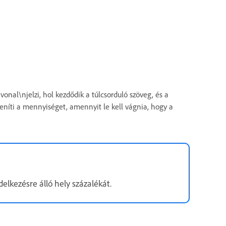
vonal\njelzi, hol kezdődik a túlcsorduló szöveg, és a
eníti a mennyiséget, amennyit le kell vágnia, hogy a
lkezésre álló hely százalékát.