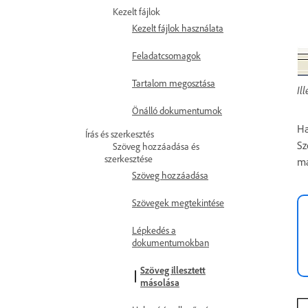
Kezelt fájlok
Kezelt fájlok használata
Feladatcsomagok
Tartalom megosztása
Il
Önálló dokumentumok
Ha
Írás és szerkesztés
Sz
Szöveg hozzáadása és
szerkesztése
má
Szöveg hozzáadása
Szövegek megtekintése
Lépkedés a
dokumentumokban
Szöveg illesztett
másolása