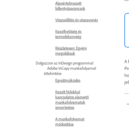
Alapértelmezett
billentyűparancsok
Visszaállítás és visszavonás
Kezelhetőség és
termelékenység
Részletesen: Egyéni
megoldások
A 
Dolgozzon az InDesign programmal
Pr
Adobe InCopy munkafolyamat
áttekintése
ho
Együttműködés
je
Kezelt fájlokkal
kapcsolatos alapvető
munkafolyamatok
ismertetése
A munkafolyamat
módosítása