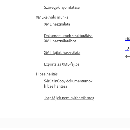
Szövegek nyomtatása
XML-lel való munka
XML használata
Dokumentumok strukturálása
Elő
XML használatához
Lé
XML-fájlok használata
Exportálás XML-fájlba
Hibaelhárítás
Sérült InCopy dokumentumok
hibaelhárítása
.icap fájlok nem nyithatók meg