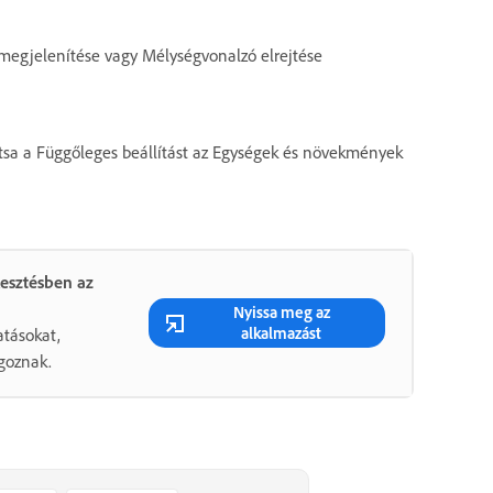
 megjelenítése vagy Mélységvonalzó elrejtése
sa a Függőleges beállítást az Egységek és növekmények
esztésben az
Nyissa meg az
alkalmazást
atásokat,
goznak.