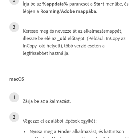
Írja be az
%appdata%
parancsot a
Start
menübe, és
lépjen a
Roaming/Adobe mappába
.
Keresse meg és nevezze át az alkalmazásmappát,
illessze be elé az
_old
előtagot. (Például: InCopy az
InCopy_old helyett), több verzió esetén a
legfrissebbet használja.
macOS
Zárja be az alkalmazást.
Végezze el az alábbi lépések egyikét:
Nyissa meg a
Finder
alkalmazást, és kattintson