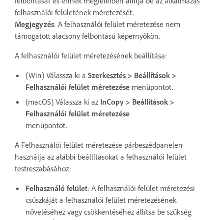
felbontását és ennek megfelelően állítja be az alkalmazás
felhasználói felületének méretezését.
Megjegyzés
:
A felhasználói felület méretezése nem
támogatott alacsony felbontású képernyőkön.
A felhasználói felület méretezésének beállítása:
(Win) Válassza ki a
Szerkesztés > Beállítások >
Felhasználói felület méretezése
menüpontot.
(macOS) Válassza ki az
InCopy > Beállítások >
Felhasználói felület méretezése
menüpontot.
A Felhasználói felület méretezése párbeszédpanelen
használja az alábbi beállításokat a felhasználói felület
testreszabásához:
Felhasználó felület
: A felhasználói felület méretezési
csúszkáját a felhasználói felület méretezésének
növeléséhez vagy csökkentéséhez állítsa be szükség