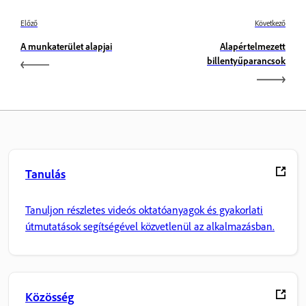
Előző
Következő
A munkaterület alapjai
Alapértelmezett
billentyűparancsok
Tanulás
Tanuljon részletes videós oktatóanyagok és gyakorlati
útmutatások segítségével közvetlenül az alkalmazásban.
Közösség