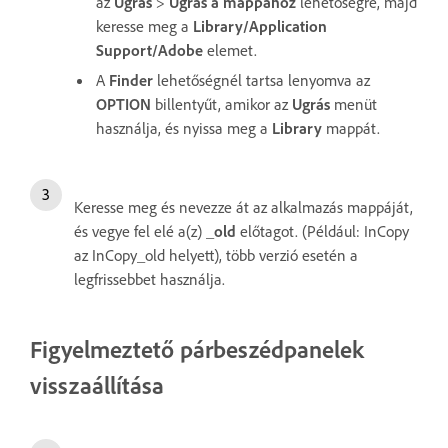
az
Ugrás
>
Ugrás a mappához
lehetőségre, majd
keresse meg a
Library/Application
Support/Adobe
elemet.
A
Finder
lehetőségnél tartsa lenyomva az
OPTION
billentyűt, amikor az
Ugrás
menüt
használja, és nyissa meg a
Library
mappát.
Keresse meg és nevezze át az alkalmazás mappáját,
és vegye fel elé a(z)
_old
előtagot. (Például: InCopy
az InCopy_old helyett), több verzió esetén a
legfrissebbet használja.
Figyelmeztető párbeszédpanelek
visszaállítása