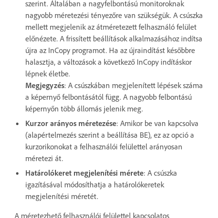
szerint. Általában a nagyfelbontású monitoroknak
nagyobb méretezési tényezőre van szükségük. A csúszka
mellett megjelenik az átméretezett felhasználó felület
előnézete. A frissített beállítások alkalmazásához indítsa
újra az InCopy programot. Ha az újraindítást későbbre
halasztja, a változások a következő InCopy indításkor
lépnek életbe.
Megjegyzés
: A csúszkában megjelenített lépések száma
a képernyő felbontásától függ. A nagyobb felbontású
képernyőn több állomás jelenik meg.
Kurzor arányos méretezése
: Amikor be van kapcsolva
(alapértelmezés szerint a beállítása BE), ez az opció a
kurzorikonokat a felhasználói felülettel arányosan
méretezi át.
Határolókeret megjelenítési mérete
: A csúszka
igazításával módosíthatja a határolókeretek
megjelenítési méretét.
A méretezhető felhasználói felülettel kapcsolatos