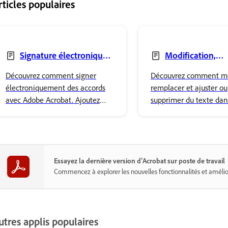
rticles populaires
Signature électronique
Modification,
d’accords
remplacement ou
Découvrez comment signer
Découvrez comment mod
suppression du text
électroniquement des accords
remplacer et ajuster ou
avec Adobe Acrobat. Ajoutez
supprimer du texte dan
facilement votre signature et
PDF à l’aide d’Adobe A
stockez-la en toute sécurité dans
Ajustez les propriétés d
l’espace de stockage Adobe.
police et mettez en for
contenu.
Essayez la dernière version d’Acrobat sur poste de travail
Commencez à explorer les nouvelles fonctionnalités et amélio
utres applis populaires