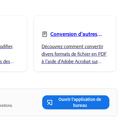
Conversion d’autres
formats de fichier en PDF
ifier,
Découvrez comment convertir
e
divers formats de fichier en PDF
s des
à l’aide d’Adobe Acrobat sur
crobat.
Windows et macOS, y compris
e la
les images et documents Office.
me votre
Ouvrir l’application de
bureau
rations.