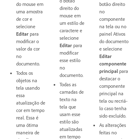
o botão
do mouse em
botão direito
direito do
uma amostra
no
mouse em
de cor e
componente
um estilo de
selecione
na tela ou no
caractere e
Editar
para
painel Ativos
selecione
modificar o
do documento
Editar
para
valor da cor
e selecione
modificar
no
Editar
esse estilo
documento.
componente
no
principal
para
Todos os
documento.
destacar o
objetos na
Todas as
componente
tela usando
camadas de
principal na
essa
texto na
tela ou recriá-
atualização de
tela que
lo caso tenha
cor em tempo
usam esse
sido excluído.
real. Essa é
estilo são
uma ótima
As alterações
atualizadas
maneira de
feitas no
em tempo