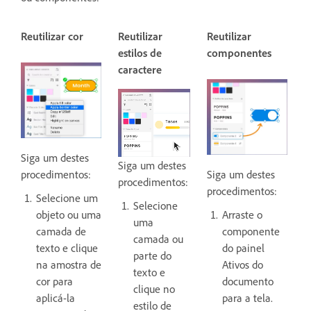
Reutilizar cor
Reutilizar
Reutilizar
estilos de
componentes
caractere
Siga um destes
Siga um destes
procedimentos:
Siga um destes
procedimentos:
procedimentos:
Selecione um
Selecione
objeto ou uma
Arraste o
uma
camada de
componente
camada ou
texto e clique
do painel
parte do
na amostra de
Ativos do
texto e
cor para
documento
clique no
aplicá-la
para a tela.
estilo de