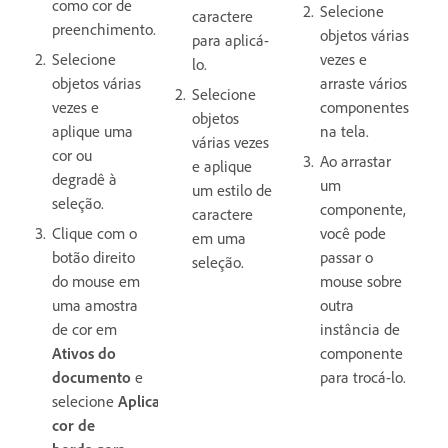
como cor de
Selecione
caractere
preenchimento.
objetos várias
para aplicá-
Selecione
vezes e
lo.
objetos várias
arraste vários
Selecione
vezes e
componentes
objetos
aplique uma
na tela.
várias vezes
cor ou
Ao arrastar
e aplique
degradê à
um
um estilo de
seleção.
componente,
caractere
Clique com o
você pode
em uma
botão direito
passar o
seleção.
do mouse em
mouse sobre
uma amostra
outra
de cor em
instância de
Ativos do
componente
documento
e
para trocá-lo.
selecione
Aplicar
cor de