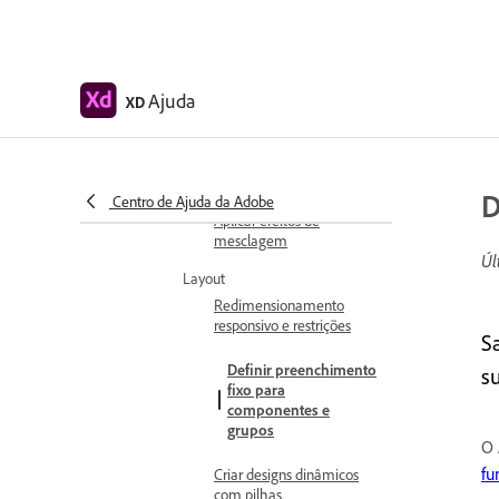
Mascaramento e efeitos
Criar uma máscara com
formas
Ajuda
XD
Trabalhar com efeitos de
desfoque no XD
Criar e modificar degradês
D
Centro de Ajuda da Adobe
Aplicar efeitos de
mesclagem
Úl
Layout
Redimensionamento
responsivo e restrições
S
Definir preenchimento
s
fixo para
componentes e
grupos
O 
fu
Criar designs dinâmicos
com pilhas