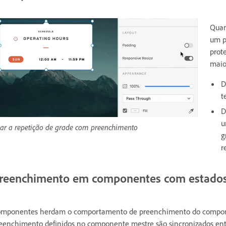
Qua
um p
prot
maio
D
t
D
u
ar a repetição de grade com preenchimento
g
r
reenchimento em componentes com estado
mponentes herdam o comportamento de preenchimento do componente
eenchimento definidos no componente mestre são sincronizados entr