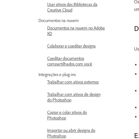
Os
Usar ativos das Bibliotecas da
um
Creative Cloud
Documentos na nuvem
D
Documentos na nuvem no Adobe
XD
Colaborar e coeditar designs
Us
Coeditar documentos
compartilhados com você
Integrações e plug-ins
Trabalhar com ativos externos
Trabalhar com ativos de design
do Photoshop
Copiar e colar ativos do
Photoshop
Importar ou abrir designs do
E
Photoshop