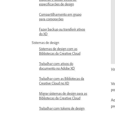
especificações de design
Compartilhamento em grupo
para corporações
Fazer backup ou transferir ativos
do XD
Sistemas de design
Sistemas de design com as
Bibliotecas da Creative Cloud
Trabalhar com ativos do
documento no Adobe XD
Va
Trabalhar com as Bibliotecas da
Creative Cloud no XD
Vo
po
Migrar sistemas de design para as
Bibliotecas da Creative Cloud
Ao
pr
Trabalhar com tokens de design