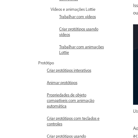
Is
Vídeos e animações Lottie
ou
Trabalhar com vídeos
Criar protótipos usando
vídeos
Trabalhar com animações
Lottie
Protótipo
Criar protótipos interativos
Animar protótipos
Propriedades de objeto
compatíveis com animação
automática
Us
Criar protótipos com teclados e
controles
Ao
ac
Criar protótipos usando