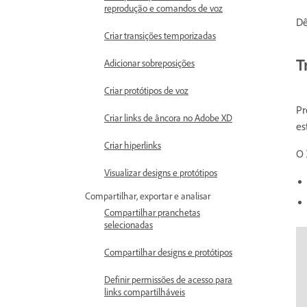
reprodução e comandos de voz
Dê
Criar transições temporizadas
T
Adicionar sobreposições
Criar protótipos de voz
Pr
Criar links de âncora no Adobe XD
es
Criar hiperlinks
O 
Visualizar designs e protótipos
Compartilhar, exportar e analisar
Compartilhar pranchetas
selecionadas
Compartilhar designs e protótipos
Definir permissões de acesso para
links compartilháveis