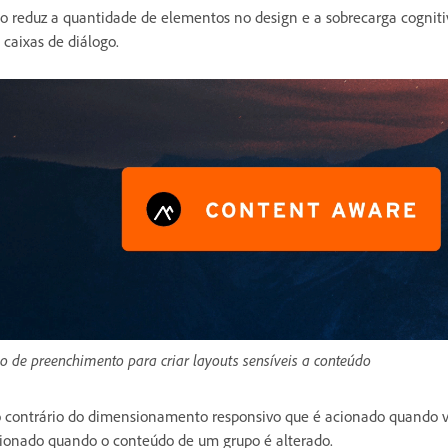
so reduz a quantidade de elementos no design e a sobrecarga cogniti
 caixas de diálogo.
o de preenchimento para criar layouts sensíveis a conteúdo
 contrário do dimensionamento responsivo que é acionado quando v
ionado quando o conteúdo de um grupo é alterado.