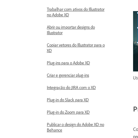
Trabalhar com ativos do Illustrator
no Adobe XD
Abrir ou importar designs do
Illustrator
Copiar vetores do Illustrator para o
XD
Plug-ins para o Adobe XD
Criar e gerenciar plug-ins
Us
Integração do JIRA com o XD
Plug-in do Slack para XD
P
Plug-in do Zoom para XD
Publicar o design do Adobe XD no
Co
Behance
pr