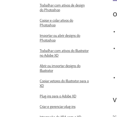
Trabalhar com ativos de design
do Photoshop
O
Copiar e colar ativos do
Photoshop
Importar ou abrir designs do
Photoshop
Trabalhar com ativos do Illustrator
no Adobe XD
Abrir ou importar designs do
Illustrator
Copiar vetores do Illustrator para o
XD
Plug-ins para o Adobe XD
V
Criar e gerenciar plug-ins
Integração do JIRA com o XD