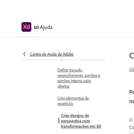
Formas, objetos e caminho
Selecionar, redimensionar
e girar objetos
Ajuda
XD
Mover, alinhar, distribuir e
organizar objetos
Agrupar, bloquear,
duplicar, copiar e virar
C
Centro de Ajuda da Adobe
objetos
Úl
Definir traçado,
preenchimento, sombra e
sombra interna para
objetos
P
Criar elementos de
n
repetição
Criar designs de
O
perspectiva com
transformações em 3D
Co