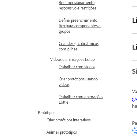
Redimensionamento
responsivo e restrições
L
Definir preenchimento
fixo para componentes e
grupos
Criar designs dinâmicos
L
com pilhas
Vídeos e animações Lottie
Trabalhar com vídeos
S
Criar protótipos usando
vídeos
Vo
Trabalhar com animações
gr
Lottie
ha
Protótipo
Criar protótipos interativos
Pa
Animar protótipos