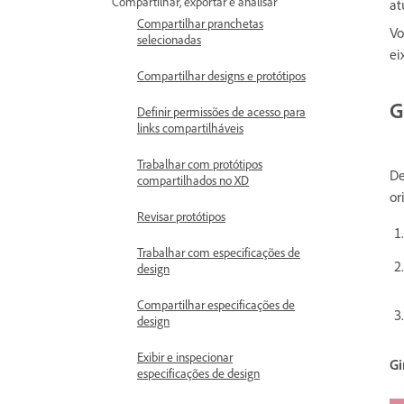
Compartilhar, exportar e analisar
at
Compartilhar pranchetas
Vo
selecionadas
ei
Compartilhar designs e protótipos
G
Definir permissões de acesso para
links compartilháveis
Trabalhar com protótipos
De
compartilhados no XD
or
Revisar protótipos
Trabalhar com especificações de
design
Compartilhar especificações de
design
Exibir e inspecionar
Gi
especificações de design