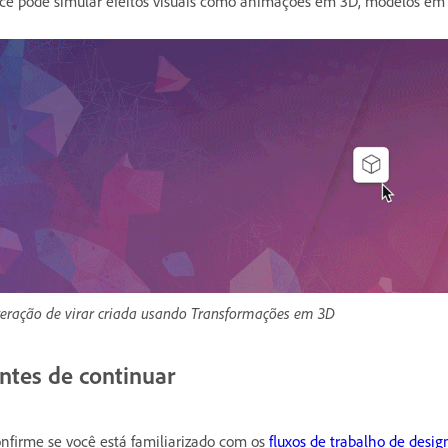
cê pode simular efeitos visuais como animações em 3D, modelos em p
teração de virar criada usando Transformações em 3D
ntes de continuar
nfirme se você está familiarizado com os
fluxos de trabalho de desig