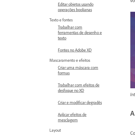
vo
Editar objetos usando
operações boolianas
Texto e fontes
Trabalhar com
ferramentas de desenho e
texto
Fontes no Adobe XD
Mascaramento e efeitos
Criar uma máscara com
formas
Trabalhar com efeitos de
desfoque no XD
In
Criar e modificar degradês
A
Aplicar efeitos de
mesclagem
Layout
Co