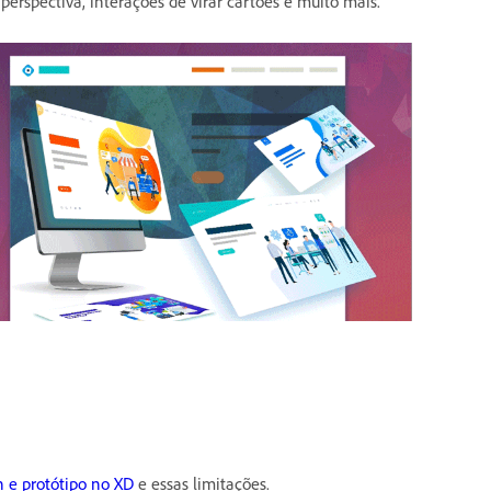
erspectiva, interações de virar cartões e muito mais.
n e protótipo no XD
e essas limitações.