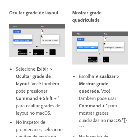
Ocultar grade de layout
Mostrar grade
quadriculada
Selecione
Exibir >
Ocultar grade de
Escolha
Visualizar >
layout.
Você também
Mostrar grade
pode pressionar
quadrada.
Você
Command + Shift + '
também pode usar
para ocultar grades de
Command + '
para
layout no macOS.
mostrar grades
quadradas no macOS."]}
No Inspetor de
```
propriedades, selecione
um tipo de grade na
No Inspetor de