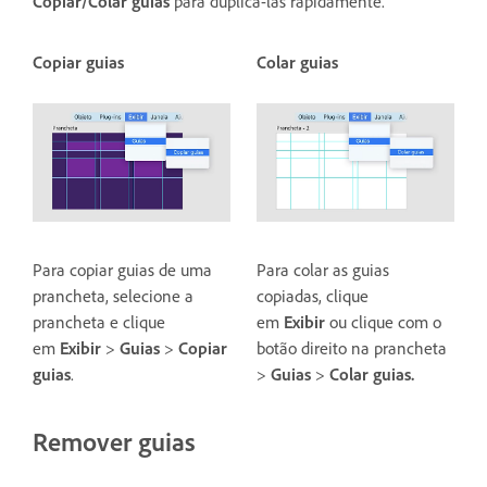
Copiar/Colar guias
para duplicá-las rapidamente.
Copiar guias
Colar guias
Para copiar guias de uma
Para colar as guias
prancheta, selecione a
copiadas, clique
prancheta e clique
em
Exibir
ou clique com o
em
Exibir
>
Guias
>
Copiar
botão direito na prancheta
guias
.
>
Guias
>
Colar guias.
Remover guias