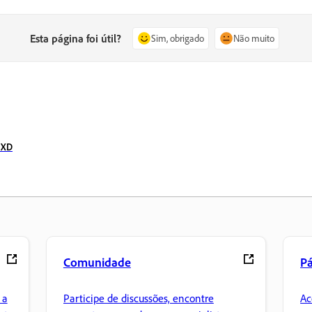
Esta página foi útil?
Sim, obrigado
Não muito
 XD
Comunidade
Pá
 a
Participe de discussões, encontre
Ac