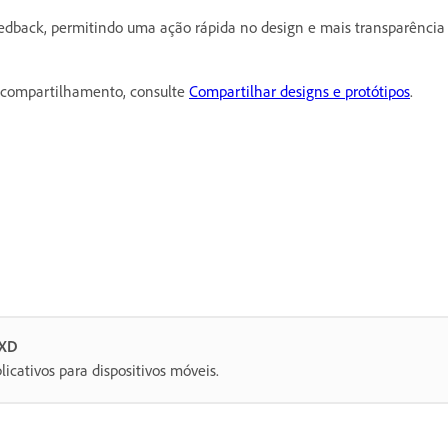
eedback, permitindo uma ação rápida no design e mais transparência
e compartilhamento, consulte
Compartilhar designs e protótipos
.
 XD
licativos para dispositivos móveis.