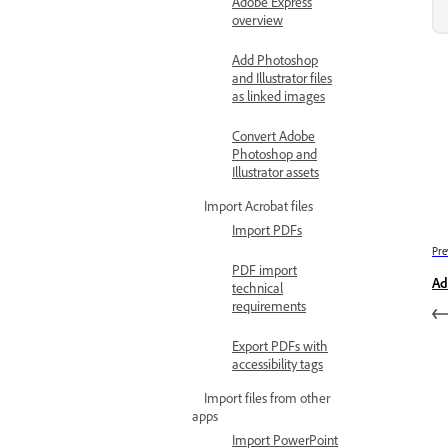
Adobe Express
overview
Add Photoshop
and Illustrator files
as linked images
Convert Adobe
Photoshop and
Illustrator assets
Import Acrobat files
Import PDFs
Pre
PDF import
Ad
technical
requirements
Export PDFs with
accessibility tags
Import files from other
apps
Import PowerPoint