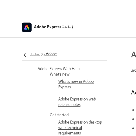
المساعدة
Adobe Express
A
مركز مساعدة Adobe
Adobe Express Web Help
Adobe Express Web Help
What's new
What's new in Adobe
Express
A
Adobe Express on web
release notes
Get started
Adobe Express on desktop
web technical
requirements