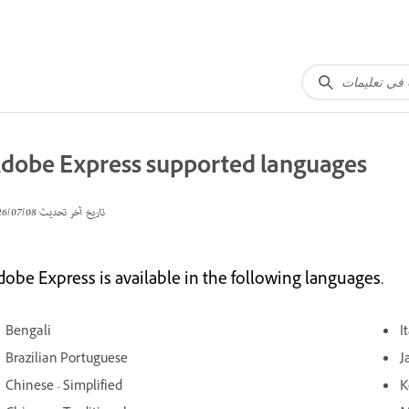
dobe Express supported languages
تاريخ آخر تحديث
08‏/07‏/2026
dobe Express is available in the following languages.
Bengali
I
Brazilian Portuguese
J
Chinese - Simplified
K