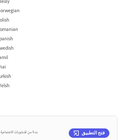
alay
orwegian
olish
omanian
panish
wedish
amil
hai
urkish
elsh
بدءًا من المنشورات الاجتماعي
فتح التطبيق