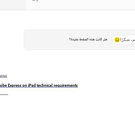
هل كانت هذه الصفحة مفيدة؟
م، شكرًا
vious
obe Express on iPad technical requirements