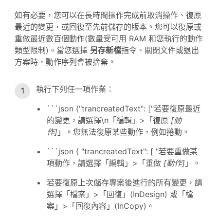
如有必要，您可以在長時間操作完成前取消操作、復原
最近的變更，或回復至先前儲存的版本。您可以復原或
重做最近數百個動作(數量受可用 RAM 和您執行的動作
類型限制)。當您選擇
另存新檔
指令、關閉文件或退出
方案時，動作序列會被捨棄。
執行下列任一項作業：
```json {"trancreatedText": ["若要復原最近
的變更，請選擇\n「編輯」>「復原
[動
作]
」。您無法復原某些動作，例如捲動。
```json { "trancreatedText": [ "若要重做某
項動作，請選擇「編輯」>「重做
[動作]
」。
若要復原上次儲存專案後進行的所有變更，請
選擇「檔案」>「回復」(InDesign) 或「檔
案」>「回復內容」(InCopy)。