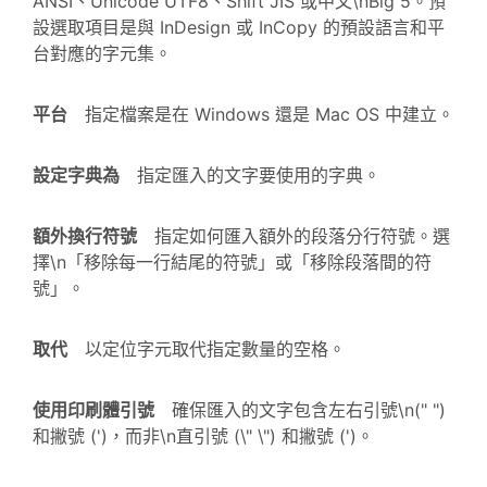
ANSI、Unicode UTF8、Shift JIS 或中文\nBig 5。預
設選取項目是與 InDesign 或 InCopy 的預設語言和平
台對應的字元集。
平台
指定檔案是在 Windows 還是 Mac OS 中建立。
設定字典為
指定匯入的文字要使用的字典。
額外換行符號
指定如何匯入額外的段落分行符號。選
擇\n「移除每一行結尾的符號」或「移除段落間的符
號」。
取代
以定位字元取代指定數量的空格。
使用印刷體引號
確保匯入的文字包含左右引號\n(" ")
和撇號 (')，而非\n直引號 (\" \") 和撇號 (')。