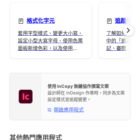
格式化字元
追蹤和審
套用字型樣式、變更大小寫、
了解如何使用 Ad
設定小型大寫字母、使用色票
中的「追蹤變
面板新增色彩，以及使用
記、審閱、接
OpenType 屬性來改善印刷樣
的編輯。
式。
使用 InCopy 無縫協作撰寫文案
設計師在 InDesign 作業時，同步為文案
設定樣式並追蹤變更。
開啟應用程式
其他熱門應用程式