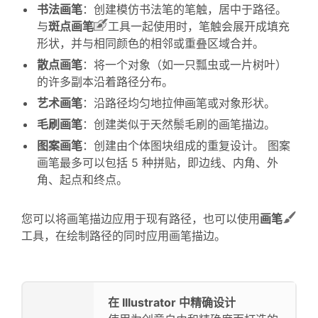
书法画笔
：创建模仿书法笔的笔触，居中于路径。
与
斑点画笔
工具一起使用时，笔触会展开成填充
形状，并与相同颜色的相邻或重叠区域合并。
散点画笔
：将一个对象（如一只瓢虫或一片树叶）
的许多副本沿着路径分布。
艺术画笔
：沿路径均匀地拉伸画笔或对象形状。
毛刷画笔
：创建类似于天然鬃毛刷的画笔描边。
图案画笔
：创建由个体图块组成的重复设计。 图案
画笔最多可以包括 5 种拼贴，即边线、内角、外
角、起点和终点。
您可以将画笔描边应用于现有路径，也可以使用
画笔
工具，在绘制路径的同时应用画笔描边。
在 Illustrator 中精确设计