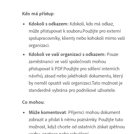
Kdo má přístup
:
Kdokoli s odkazem
:
Kdokoli, kdo má odkaz,
může přistupovat k souboru.Použijte pro externí
spolupracovníky, klienty nebo kohokoli mimo vaši
organizaci.
Kdokoli ve vaší organizaci s odkazem
:
Pouze
zaměstnanci ve vaší společnosti mohou
přistupovat k PDF.Použijte pro sdílení interních
návrhů, zásad nebo jakéhokoli dokumentu, který
by neměl opustit vaši organizaci.Tato možnost je
standardně vybrána pro podnikové uživatele.
Co mohou
:
Může komentovat
: Příjemci mohou dokument
zobrazit a přidat k němu poznámky. Použijte tuto
možnost, když chcete od ostatních získat zpětnou
vazbu, anotace nebo schválení.