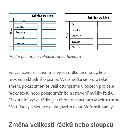
Před a po změně velikosti řádků tažením
Ve výchozím nastavení je výška řádku určena výškou
prokladu aktuálního písma. Výška řádku se proto také
změní, pokud změníte velikost\npísma v bodech pro celé
řádky textu nebo pokud změníte nastavení\nvýšky řádku.
Maximální výška řádku je určena nastavením Maximum\nv
části Řádky a sloupce dialogového okna Možnosti buňky.
Změna velikosti řádků nebo sloupců