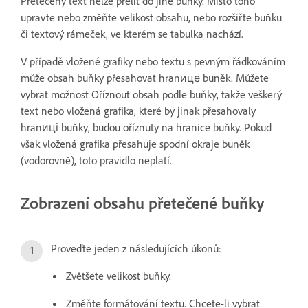
Přetečený text nelze přelít do jiné buňky. Místo toho
upravte nebo změňte velikost obsahu, nebo rozšiřte buňku
či textový rámeček, ve kterém se tabulka nachází.
V případě vložené grafiky nebo textu s pevným řádkováním
může obsah buňky přesahovat hranице buněk. Můžete
vybrat možnost Oříznout obsah podle buňky, takže veškerý
text nebo vložená grafika, které by jinak přesahovaly
hranиці buňky, budou oříznuty na hranice buňky. Pokud
však vložená grafika přesahuje spodní okraje buněk
(vodorovně), toto pravidlo neplatí.
Zobrazení obsahu přetečené buňky
Proveďte jeden z následujících úkonů:
Zvětšete velikost buňky.
Změňte formátování textu. Chcete-li vybrat