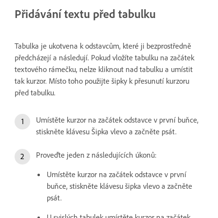
Přidávání textu před tabulku
Tabulka je ukotvena k odstavcům, které ji bezprostředně
předcházejí a následují. Pokud vložíte tabulku na začátek
textového rámečku, nelze kliknout nad tabulku a umístit
tak kurzor. Místo toho použijte šipky k přesunutí kurzoru
před tabulku.
Umístěte kurzor na začátek odstavce v první buňce,
stiskněte klávesu Šipka vlevo a začněte psát.
Proveďte jeden z následujících úkonů:
Umístěte kurzor na začátek odstavce v první
buňce, stiskněte klávesu šipka vlevo a začněte
psát.
U svislých tabulek umístěte kurzor na začátek