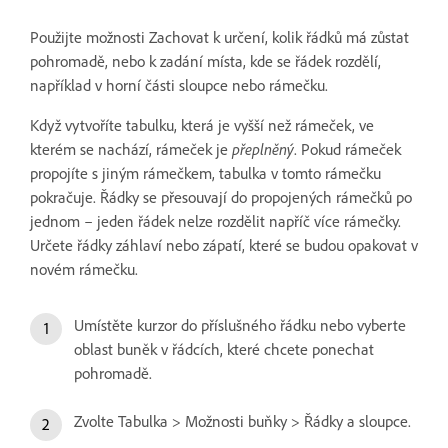
Použijte možnosti Zachovat k určení, kolik řádků má zůstat
pohromadě, nebo k zadání místa, kde se řádek rozdělí,
například v horní části sloupce nebo rámečku.
Když vytvoříte tabulku, která je vyšší než rámeček, ve
kterém se nachází, rámeček je
přeplněný
. Pokud rámeček
propojíte s jiným rámečkem, tabulka v tomto rámečku
pokračuje. Řádky se přesouvají do propojených rámečků po
jednom – jeden řádek nelze rozdělit napříč více rámečky.
Určete řádky záhlaví nebo zápatí, které se budou opakovat v
novém rámečku.
Umístěte kurzor do příslušného řádku nebo vyberte
oblast buněk v řádcích, které chcete ponechat
pohromadě.
Zvolte Tabulka > Možnosti buňky > Řádky a sloupce.