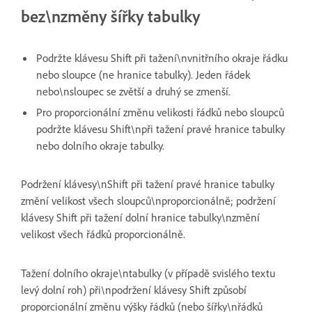
bez\nzměny šířky tabulky
Podržte klávesu Shift při tažení\nvnitřního okraje řádku
nebo sloupce (ne hranice tabulky). Jeden řádek
nebo\nsloupec se zvětší a druhý se zmenší.
Pro proporcionální změnu velikosti řádků nebo sloupců
podržte klávesu Shift\npři tažení pravé hranice tabulky
nebo dolního okraje tabulky.
Podržení klávesy\nShift při tažení pravé hranice tabulky
změní velikost všech sloupců\nproporcionálně; podržení
klávesy Shift při tažení dolní hranice tabulky\nzmění
velikost všech řádků proporcionálně.
Tažení dolního okraje\ntabulky (v případě svislého textu
levý dolní roh) při\npodržení klávesy Shift způsobí
proporcionální změnu výšky řádků (nebo šířky\nřádků