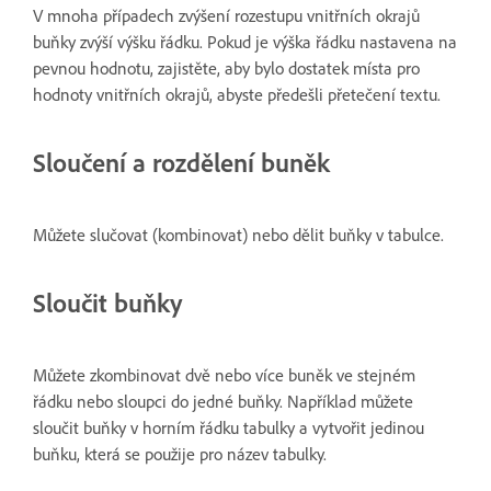
V mnoha případech zvýšení rozestupu vnitřních okrajů
buňky zvýší výšku řádku. Pokud je výška řádku nastavena na
pevnou hodnotu, zajistěte, aby bylo dostatek místa pro
hodnoty vnitřních okrajů, abyste předešli přetečení textu.
Sloučení a rozdělení buněk
Můžete slučovat (kombinovat) nebo dělit buňky v tabulce.
Sloučit buňky
Můžete zkombinovat dvě nebo více buněk ve stejném
řádku nebo sloupci do jedné buňky. Například můžete
sloučit buňky v horním řádku tabulky a vytvořit jedinou
buňku, která se použije pro název tabulky.