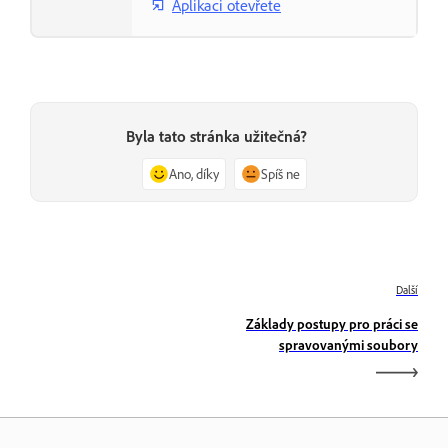
Aplikaci otevřete
Byla tato stránka užitečná?
Ano, díky
Spíš ne
Další
Základy postupy pro práci se
spravovanými soubory