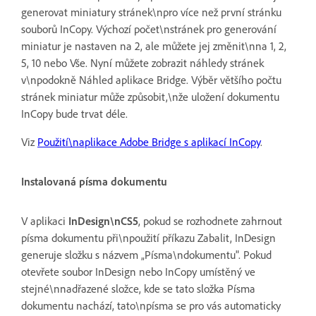
generovat miniatury stránek\npro více než první stránku
souborů InCopy. Výchozí počet\nstránek pro generování
miniatur je nastaven na 2, ale můžete jej změnit\nna 1, 2,
5, 10 nebo Vše. Nyní můžete zobrazit náhledy stránek
v\npodokně Náhled aplikace Bridge. Výběr většího počtu
stránek miniatur může způsobit,\nže uložení dokumentu
InCopy bude trvat déle.
Viz
Použití\naplikace Adobe Bridge s aplikací InCopy
.
Instalovaná písma dokumentu
V aplikaci
InDesign\nCS5
, pokud se rozhodnete zahrnout
písma dokumentu při\npoužití příkazu Zabalit, InDesign
generuje složku s názvem „Písma\ndokumentu". Pokud
otevřete soubor InDesign nebo InCopy umístěný ve
stejné\nnadřazené složce, kde se tato složka Písma
dokumentu nachází, tato\npísma se pro vás automaticky