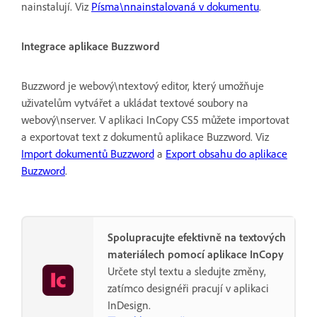
nainstalují. Viz
Písma\nnainstalovaná v dokumentu
.
Integrace aplikace Buzzword
Buzzword je webový\ntextový editor, který umožňuje
uživatelům vytvářet a ukládat textové soubory na
webový\nserver. V aplikaci InCopy CS5 můžete importovat
a exportovat text z dokumentů aplikace Buzzword. Viz
Import dokumentů Buzzword
a
Export obsahu do aplikace
Buzzword
.
Spolupracujte efektivně na textových
materiálech pomocí aplikace InCopy
Určete styl textu a sledujte změny,
zatímco designéři pracují v aplikaci
InDesign.