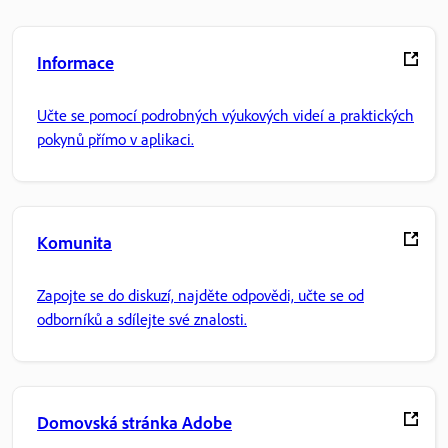
Informace
Učte se pomocí podrobných výukových videí a praktických
pokynů přímo v aplikaci.
Komunita
Zapojte se do diskuzí, najděte odpovědi, učte se od
odborníků a sdílejte své znalosti.
Domovská stránka Adobe