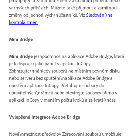
pro\npřijetí a zamítnutí změn v aktuálním příběhu nebo
ve\nvšech příbězích. Můžete také přijmout a zamítnout
změny od jednotlivých\núčastníků. Viz
Sledování\na
kontrola změn
.
Mini Bridge
Mini Bridge
je\npodmnožina aplikace Adobe Bridge, která
je k dispozici jako panel v aplikaci InCopy.
Zobrazujte\nnáhledy souborů na místním pevném disku
nebo serveru bez spuštění\naplikace Adobe Bridge a
opuštění aplikace InCopy. Přetahujte soubory do
upravitelných\nrámců nebo otevírejte soubory přímo v
aplikaci InCopy v menším počtu kroků a za kratší\nčas.
Vylepšená integrace Adobe Bridge
Nová\nmožnost předvolby Zpracování souborů umožňuje