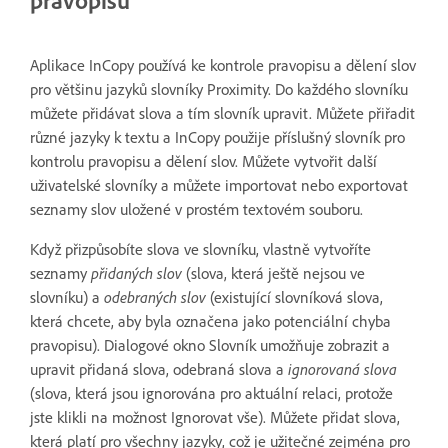
Aplikace InCopy používá ke kontrole pravopisu a dělení slov
pro většinu jazyků slovníky Proximity. Do každého slovníku
můžete přidávat slova a tím slovník upravit. Můžete přiřadit
různé jazyky k textu a InCopy použije příslušný slovník pro
kontrolu pravopisu a dělení slov. Můžete vytvořit další
uživatelské slovníky a můžete importovat nebo exportovat
seznamy slov uložené v prostém textovém souboru.
Když přizpůsobíte slova ve slovníku, vlastně vytvoříte
seznamy
přidaných slov
(slova, která ještě nejsou ve
slovníku) a
odebraných slov
(existující slovníková slova,
která chcete, aby byla označena jako potenciální chyba
pravopisu). Dialogové okno Slovník umožňuje zobrazit a
upravit přidaná slova, odebraná slova a
ignorovaná slova
(slova, která jsou ignorována pro aktuální relaci, protože
jste klikli na možnost Ignorovat vše). Můžete přidat slova,
která platí pro všechny jazyky, což je užitečné zejména pro