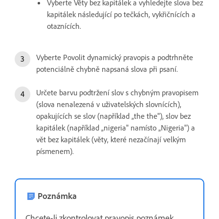
Vyberte Věty bez kapitálek a vyhledejte slova bez
kapitálek následující po tečkách, vykřičnících a
otaznících.
Vyberte Povolit dynamický pravopis a podtrhněte
potenciálně chybně napsaná slova při psaní.
Určete barvu podtržení slov s chybným pravopisem
(slova nenalezená v uživatelských slovnících),
opakujících se slov (například „the the"), slov bez
kapitálek (například „nigeria" namísto „Nigeria") a
vět bez kapitálek (věty, které nezačínají velkým
písmenem).
Poznámka
Chcete-li zkontrolovat pravopis poznámek,