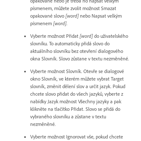
opakované nebo je třeba ho napsat velkým
písmenem, můžete zvolit možnost Smazat
opakované slovo
[word]
nebo Napsat velkým
písmenem
[word]
.
Vyberte možnost Přidat
[word]
do uživatelského
slovníku. To automaticky přidá slovo do
aktuálního slovníku bez otevření dialogového
okna Slovník. Slovo zůstane v textu nezměněné.
Vyberte možnost Slovník. Otevře se dialogové
okno Slovník, ve kterém můžete vybrat Target
slovník, změnit dělení slov a určit jazyk. Pokud
chcete slovo přidat do všech jazyků, vyberte z
nabídky Jazyk možnost Všechny jazyky a pak
klikněte na tlačítko Přidat. Slovo se přidá do
vybraného slovníku a zůstane v textu
nezměněné.
Vyberte možnost Ignorovat vše, pokud chcete