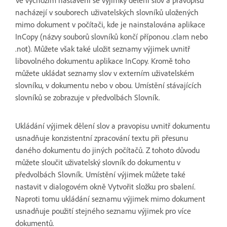
Ve výchozím nastavení se výjimky dělení slov a pravopisu
nacházejí v souborech uživatelských slovníků uložených
mimo dokument v počítači, kde je nainstalována aplikace
InCopy (názvy souborů slovníků končí příponou .clam nebo
.not). Můžete však také uložit seznamy výjimek uvnitř
libovolného dokumentu aplikace InCopy. Kromě toho
můžete ukládat seznamy slov v externím uživatelském
slovníku, v dokumentu nebo v obou. Umístění stávajících
slovníků se zobrazuje v předvolbách Slovník.
Ukládání výjimek dělení slov a pravopisu uvnitř dokumentu
usnadňuje konzistentní zpracování textu při přesunu
daného dokumentu do jiných počítačů. Z tohoto důvodu
můžete sloučit uživatelský slovník do dokumentu v
předvolbách Slovník. Umístění výjimek můžete také
nastavit v dialogovém okně Vytvořit složku pro sbalení.
Naproti tomu ukládání seznamu výjimek mimo dokument
usnadňuje použití stejného seznamu výjimek pro více
dokumentů.