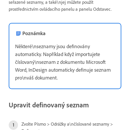
seřazené seznamy, a také\njej můžete použít
prostřednictvím ovládacího panelu a panelu Odstavec.
Poznámka
Některé\nseznamy jsou definovány
automaticky. Například když importujete
číslovaný\nseznam z dokumentu Microsoft
Word, InDesign automaticky definuje seznam
pro\nváš dokument.
Upravit definovaný seznam
Zvolte Písmo > Odrážky a\nčíslované seznamy >