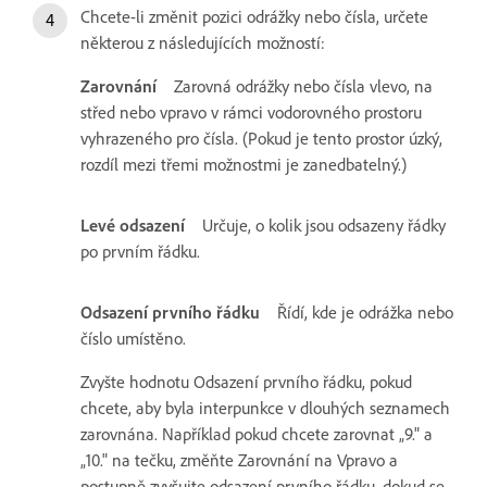
Chcete-li změnit pozici odrážky nebo čísla, určete
některou z následujících možností:
Zarovnání
Zarovná odrážky nebo čísla vlevo, na
střed nebo vpravo v rámci vodorovného prostoru
vyhrazeného pro čísla. (Pokud je tento prostor úzký,
rozdíl mezi třemi možnostmi je zanedbatelný.)
Levé odsazení
Určuje, o kolik jsou odsazeny řádky
po prvním řádku.
Odsazení prvního řádku
Řídí, kde je odrážka nebo
číslo umístěno.
Zvyšte hodnotu Odsazení prvního řádku, pokud
chcete, aby byla interpunkce v dlouhých seznamech
zarovnána. Například pokud chcete zarovnat „9." a
„10." na tečku, změňte Zarovnání na Vpravo a
postupně zvyšujte odsazení prvního řádku, dokud se