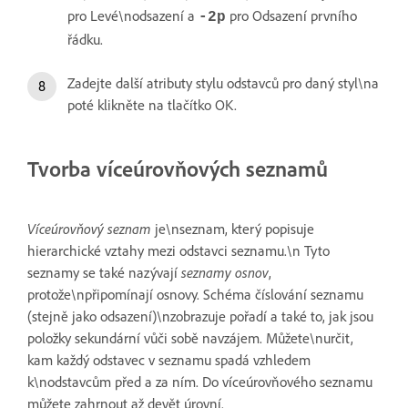
pro Levé\nodsazení a
pro Odsazení prvního
‑2p
řádku.
Zadejte další atributy stylu odstavců pro daný styl\na
poté klikněte na tlačítko OK.
Tvorba víceúrovňových seznamů
Víceúrovňový seznam
je\nseznam, který popisuje
hierarchické vztahy mezi odstavci seznamu.\n Tyto
seznamy se také nazývají
seznamy osnov
,
protože\npřipomínají osnovy. Schéma číslování seznamu
(stejně jako odsazení)\nzobrazuje pořadí a také to, jak jsou
položky sekundární vůči sobě navzájem. Můžete\nurčit,
kam každý odstavec v seznamu spadá vzhledem
k\nodstavcům před a za ním. Do víceúrovňového seznamu
můžete zahrnout až devět úrovní.