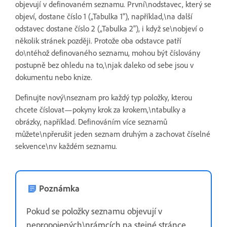
objevují v definovaném seznamu. První\nodstavec, který se
objeví, dostane číslo 1 („Tabulka 1"), například,\na další
odstavec dostane číslo 2 („Tabulka 2"), i když se\nobjeví o
několik stránek později. Protože oba odstavce patří
do\ntéhož definovaného seznamu, mohou být číslovány
postupně bez ohledu na to,\njak daleko od sebe jsou v
dokumentu nebo knize.
Definujte nový\nseznam pro každý typ položky, kterou
chcete číslovat—pokyny krok za krokem,\ntabulky a
obrázky, například. Definováním více seznamů
můžete\npřerušit jeden seznam druhým a zachovat číselné
sekvence\nv každém seznamu.
Poznámka
Pokud se položky seznamu objevují v
nepropojených\nrámcích na stejné stránce,