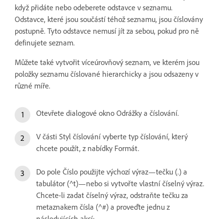
když přidáte nebo odeberete odstavce v seznamu.
Odstavce, které jsou součástí téhož seznamu, jsou číslovány
postupně. Tyto odstavce nemusí jít za sebou, pokud pro ně
definujete seznam.
Můžete také vytvořit víceúrovňový seznam, ve kterém jsou
položky seznamu číslované hierarchicky a jsou odsazeny v
různé míře.
Otevřete dialogové okno Odrážky a číslování.
V části Styl číslování vyberte typ číslování, který
chcete použít, z nabídky Formát.
Do pole Číslo použijte výchozí výraz—tečku (.) a
tabulátor (^t)—nebo si vytvořte vlastní číselný výraz.
Chcete-li zadat číselný výraz, odstraňte tečku za
metaznakem čísla (^#) a proveďte jednu z
následujících akcí: