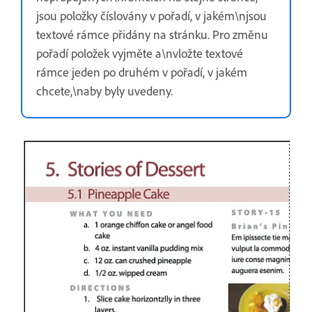
jsou položky číslovány v pořadí, v jakém\njsou
textové rámce přidány na stránku. Pro změnu
pořadí položek vyjměte a\nvložte textové
rámce jeden po druhém v pořadí, v jakém
chcete,\naby byly uvedeny.