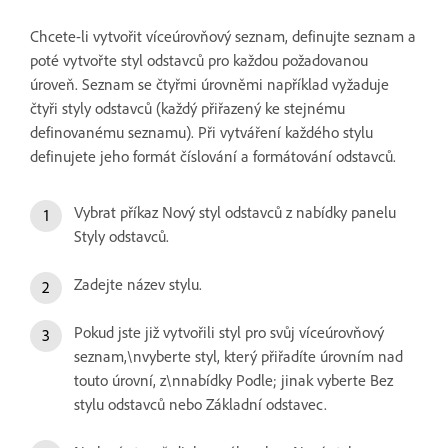
Chcete-li vytvořit víceúrovňový seznam, definujte seznam a
poté vytvořte styl odstavců pro každou požadovanou
úroveň. Seznam se čtyřmi úrovněmi například vyžaduje
čtyři styly odstavců (každý přiřazený ke stejnému
definovanému seznamu). Při vytváření každého stylu
definujete jeho formát číslování a formátování odstavců.
Vybrat příkaz Nový styl odstavců z nabídky panelu
Styly odstavců.
Zadejte název stylu.
Pokud jste již vytvořili styl pro svůj víceúrovňový
seznam,\nvyberte styl, který přiřadíte úrovním nad
touto úrovní, z\nnabídky Podle; jinak vyberte Bez
stylu odstavců nebo Základní odstavec.