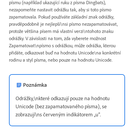
písmu (například ukazující ruku z písma Dingbats),
nezapomeňte nastavit odrážku tak, aby si toto písmo
zapamatovala. Pokud používáte základní znak odrážky,
pravděpodobně je nejlepší\nsi písmo nezapamatovávat,
protože většina písem má vlastní verzi\ntohoto znaku
odrážky. V závislosti na tom, zda vyberete možnost
Zapamatovat\npísmo s odrážkou, může odrážka, kterou
přidáte, odkazovat buď na hodnotu Unicode\na konkrétní
rodinu a styl písma, nebo pouze na hodnotu Unicode.
Poznámka
Odrážky,\nkteré odkazují pouze na hodnotu
Unicode (bez zapamatovaného písma), se
zobrazují\ns červeným indikátorem „u".