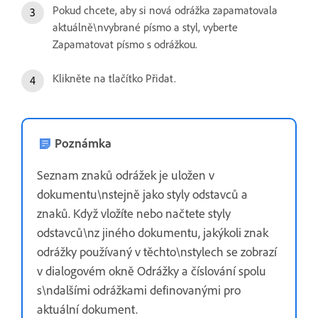
Pokud chcete, aby si nová odrážka zapamatovala
aktuálně\nvybrané písmo a styl, vyberte
Zapamatovat písmo s odrážkou.
Klikněte na tlačítko Přidat.
Poznámka
Seznam znaků odrážek je uložen v
dokumentu\nstejně jako styly odstavců a
znaků. Když vložíte nebo načtete styly
odstavců\nz jiného dokumentu, jakýkoli znak
odrážky používaný v těchto\nstylech se zobrazí
v dialogovém okně Odrážky a číslování spolu
s\ndalšími odrážkami definovanými pro
aktuální dokument.