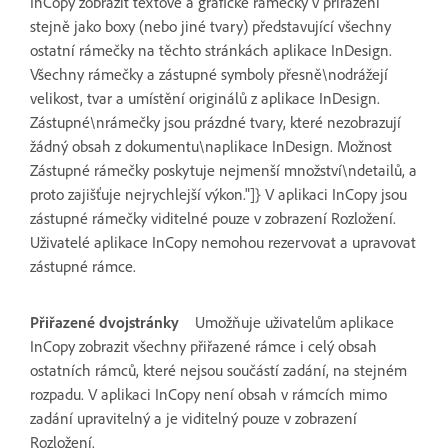
InCopy zobrazit textové a grafické rámečky v přiřazení
stejně jako boxy (nebo jiné tvary) představující všechny
ostatní rámečky na těchto stránkách aplikace InDesign.
Všechny rámečky a zástupné symboly přesně\nodrážejí
velikost, tvar a umístění originálů z aplikace InDesign.
Zástupné\nrámečky jsou prázdné tvary, které nezobrazují
žádný obsah z dokumentu\naplikace InDesign. Možnost
Zástupné rámečky poskytuje nejmenší množství\ndetailů, a
proto zajišťuje nejrychlejší výkon."]} V aplikaci InCopy jsou
zástupné rámečky viditelné pouze v zobrazení Rozložení.
Uživatelé aplikace InCopy nemohou rezervovat a upravovat
zástupné rámce.
Přiřazené dvojstránky
Umožňuje uživatelům aplikace
InCopy zobrazit všechny přiřazené rámce i celý obsah
ostatních rámců, které nejsou součástí zadání, na stejném
rozpadu. V aplikaci InCopy není obsah v rámcích mimo
zadání upravitelný a je viditelný pouze v zobrazení
Rozložení.