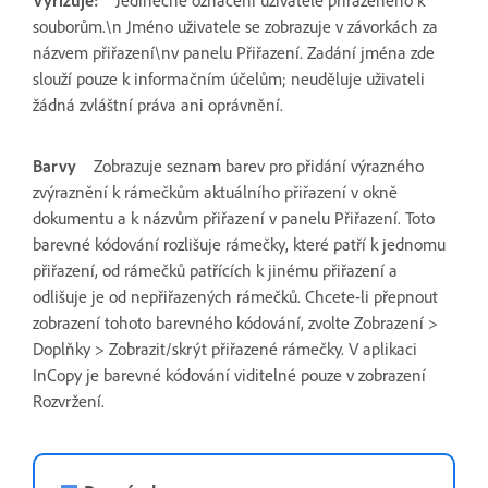
Vyřizuje:
Jedinečné označení uživatele přiřazeného k
souborům.\n Jméno uživatele se zobrazuje v závorkách za
názvem přiřazení\nv panelu Přiřazení. Zadání jména zde
slouží pouze k informačním účelům; neuděluje uživateli
žádná zvláštní práva ani oprávnění.
Barvy
Zobrazuje seznam barev pro přidání výrazného
zvýraznění k rámečkům aktuálního přiřazení v okně
dokumentu a k názvům přiřazení v panelu Přiřazení. Toto
barevné kódování rozlišuje rámečky, které patří k jednomu
přiřazení, od rámečků patřících k jinému přiřazení a
odlišuje je od nepřiřazených rámečků. Chcete-li přepnout
zobrazení tohoto barevného kódování, zvolte Zobrazení >
Doplňky > Zobrazit/skrýt přiřazené rámečky. V aplikaci
InCopy je barevné kódování viditelné pouze v zobrazení
Rozvržení.