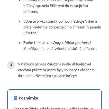
InCopy\npanelu Přiřazení do existujícího
přiřazení.
Vyberte prvky stránky pomocí nástroje Výběr a
přetáhněte\nje do existujícího přiřazení v panelu
Přiřazení.
Zvolte Upravit > InCopy > Přidat
[možnost]
k\npřiřazení a poté vyberte příslušné přiřazení.
V nabídce panelu Přiřazení zvolte Aktualizovat
všechna přiřazení,\naby byly soubory s obsahem
dostupné uživatelům aplikace InCopy.
Poznámka
Obsah můžete přidávat pouze k přiřazením ve