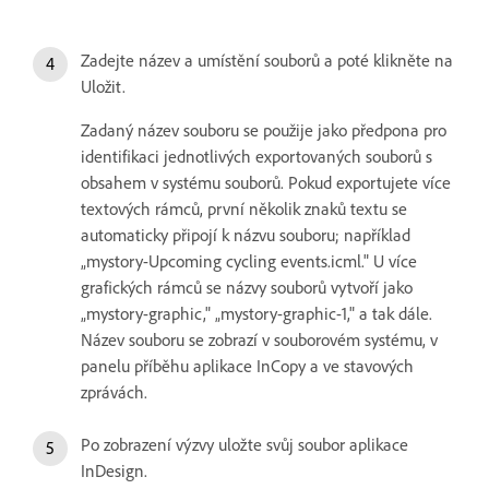
Zadejte název a umístění souborů a poté klikněte na
Uložit.
Zadaný název souboru se použije jako předpona pro
identifikaci jednotlivých exportovaných souborů s
obsahem v systému souborů. Pokud exportujete více
textových rámců, první několik znaků textu se
automaticky připojí k názvu souboru; například
„mystory-Upcoming cycling events.icml." U více
grafických rámců se názvy souborů vytvoří jako
„mystory-graphic," „mystory-graphic-1," a tak dále.
Název souboru se zobrazí v souborovém systému, v
panelu příběhu aplikace InCopy a ve stavových
zprávách.
Po zobrazení výzvy uložte svůj soubor aplikace
InDesign.