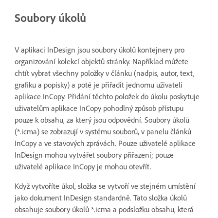
Soubory úkolů
V aplikaci InDesign jsou soubory úkolů kontejnery pro
organizování kolekcí objektů stránky. Například můžete
chtít vybrat všechny položky v článku (nadpis, autor, text,
grafiku a popisky) a poté je přiřadit jednomu uživateli
aplikace InCopy. Přidání těchto položek do úkolu poskytuje
uživatelům aplikace InCopy pohodlný způsob přístupu
pouze k obsahu, za který jsou odpovědní. Soubory úkolů
(*.icma) se zobrazují v systému souborů, v panelu článků
InCopy a ve stavových zprávách. Pouze uživatelé aplikace
InDesign mohou vytvářet soubory přiřazení; pouze
uživatelé aplikace InCopy je mohou otevřít.
Když vytvoříte úkol, složka se vytvoří ve stejném umístění
jako dokument InDesign standardně. Tato složka úkolů
obsahuje soubory úkolů *.icma a podsložku obsahu, která