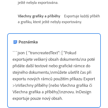
ještě nebyla exportována.
Všechny grafiky a příběhy
Exportuje každý příběh
a grafiku, které ještě nebyly exportovány.
Poznámka
```json { "trancreatedText": [ "Pokud
exportujete veškerý obsah dokumentu\na poté
přidáte další textové nebo grafické rámce do
stejného dokumentu,\nmůžete ušetřit čas při
exportu nových rámců použitím příkazu Export
>\nVšechny příběhy (nebo Všechna grafika či
Všechna grafika a příběhy)\nznovu. InDesign
exportuje pouze nový obsah.