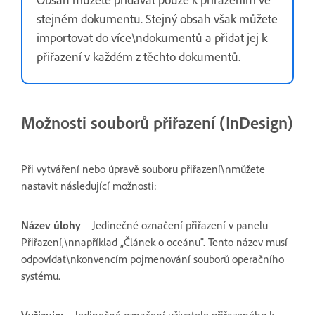
stejném dokumentu. Stejný obsah však můžete
importovat do více\ndokumentů a přidat jej k
přiřazení v každém z těchto dokumentů.
Možnosti souborů přiřazení (InDesign)
Při vytváření nebo úpravě souboru přiřazení\nmůžete
nastavit následující možnosti:
Název úlohy
Jedinečné označení přiřazení v panelu
Přiřazení,\nnapříklad „Článek o oceánu". Tento název musí
odpovídat\nkonvencím pojmenování souborů operačního
systému.