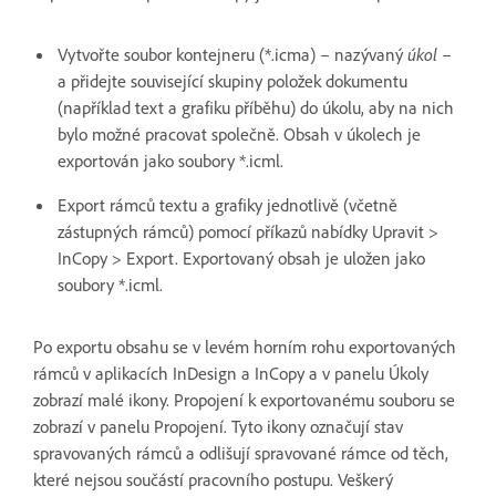
Vytvořte soubor kontejneru (*.icma) – nazývaný
úkol
–
a přidejte související skupiny položek dokumentu
(například text a grafiku příběhu) do úkolu, aby na nich
bylo možné pracovat společně. Obsah v úkolech je
exportován jako soubory *.icml.
Export rámců textu a grafiky jednotlivě (včetně
zástupných rámců) pomocí příkazů nabídky Upravit >
InCopy > Export. Exportovaný obsah je uložen jako
soubory *.icml.
Po exportu obsahu se v levém horním rohu exportovaných
rámců v aplikacích InDesign a InCopy a v panelu Úkoly
zobrazí malé ikony. Propojení k exportovanému souboru se
zobrazí v panelu Propojení. Tyto ikony označují stav
spravovaných rámců a odlišují spravované rámce od těch,
které nejsou součástí pracovního postupu. Veškerý