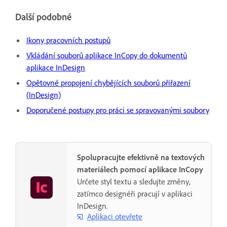
Další podobné
Ikony pracovních postupů
Vkládání souborů aplikace InCopy do dokumentů
aplikace InDesign
Opětovné propojení chybějících souborů přiřazení
(InDesign)
Doporučené postupy pro práci se spravovanými soubory
Spolupracujte efektivně na textových
materiálech pomocí aplikace InCopy
Určete styl textu a sledujte změny,
zatímco designéři pracují v aplikaci
InDesign.
Aplikaci otevřete