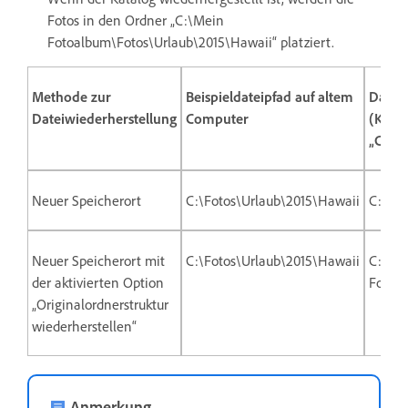
Fotos in den Ordner „C:\Mein
Fotoalbum\Fotos\Urlaub\2015\Hawaii“ platziert.
Methode zur
Beispieldateipfad auf altem
Datei
Dateiwiederherstellung
Computer
(Katal
„C:\M
Neuer Speicherort
C:\Fotos\Urlaub\2015\Hawaii
C:\Me
Neuer Speicherort mit
C:\Fotos\Urlaub\2015\Hawaii
C:\Me
der aktivierten Option
Fotoa
„Originalordnerstruktur
wiederherstellen“
Anmerkung