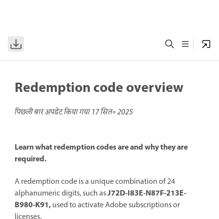
Redemption code overview
पिछली बार अपडेट किया गया
17 सित॰ 2025
Learn what redemption codes are and why they are
required.
A redemption code is a unique combination of 24
J72D-I83E-N87F-213E-
alphanumeric digits,
such as
B980-K91
,
used
to activate Adobe subscriptions or
licenses.