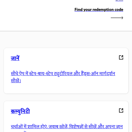
Find your redemption code
जानें
सीधे ऐप में स्टेप-बाय-स्टेप ट्यूटोरियल और हैंड्स-ऑन मार्गदर्शन
सीखें।
कम्युनिटी
चर्चाओं में शामिल होएं, जवाब खोजें, विशेषज्ञों से सीखें और अपना ज्ञान