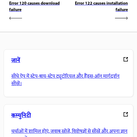
Error 120 causes download
Error 122 causes installation
failure
failure
जानें
सीधे ऐप में स्टेप-बाय-स्टेप ट्यूटोरियल और हैंड्स-ऑन मार्गदर्शन
सीखें।
कम्युनिटी
चर्चाओं में शामिल होएं, जवाब खोजें, विशेषज्ञों से सीखें और अपना ज्ञान