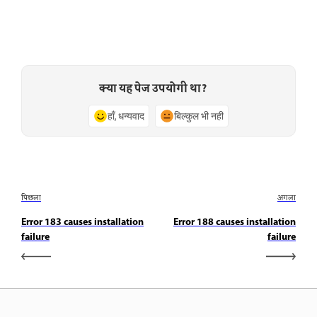
क्या यह पेज उपयोगी था?
हाँ, धन्यवाद
बिल्कुल भी नहीं
पिछला
अगला
Error 183 causes installation
Error 188 causes installation
failure
failure