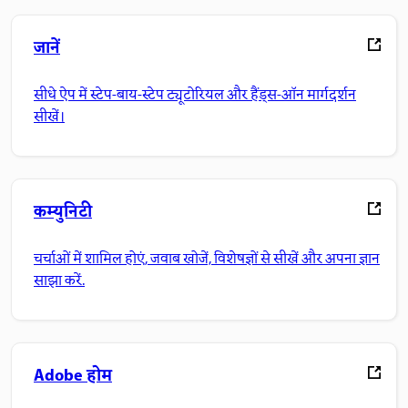
जानें
सीधे ऐप में स्टेप-बाय-स्टेप ट्यूटोरियल और हैंड्स-ऑन मार्गदर्शन
सीखें।
कम्युनिटी
चर्चाओं में शामिल होएं, जवाब खोजें, विशेषज्ञों से सीखें और अपना ज्ञान
साझा करें.
Adobe होम