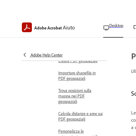
Aggiungere la navigazione
del livello
Unire o ridurre i livelli
Desktop
Aiuto
Adobe Acrobat
Lavorare con PDF geospaziali
Panoramica dei PDF
geospaziali
P
Adobe Help Center
Creare PDF geospaziali
Ul
Importare shapefile in
PDF geospaziali
Trova posizioni sulla
Sc
mappa nei PDF
geospaziali
Le
Calcola distanze e aree sui
PDF geospaziali
co
a 
Personalizza le