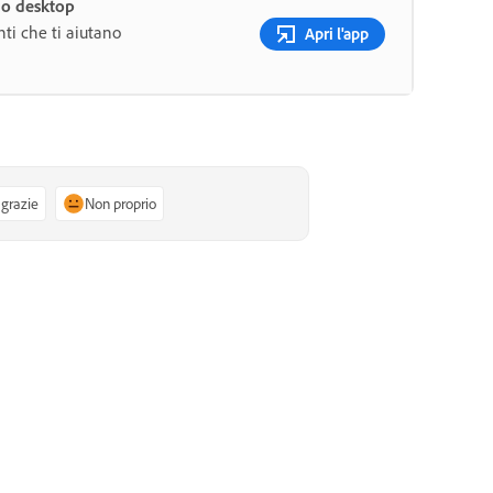
uo desktop
ti che ti aiutano
Apri l'app
 grazie
Non proprio