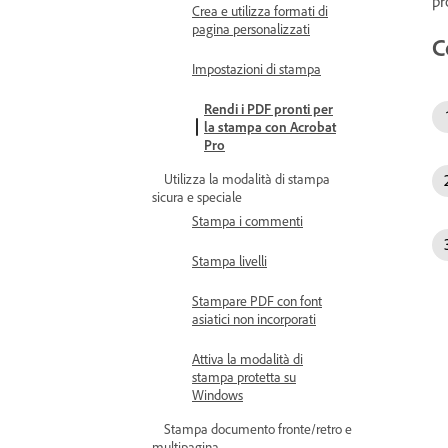
pr
Crea e utilizza formati di
pagina personalizzati
C
Impostazioni di stampa
Rendi i PDF pronti per
la stampa con Acrobat
Pro
Utilizza la modalità di stampa
sicura e speciale
Stampa i commenti
Stampa livelli
Stampare PDF con font
asiatici non incorporati
Attiva la modalità di
stampa protetta su
Windows
Stampa documento fronte/retro e
multipagina