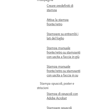
Creare predefiniti di
stampa
Attiva la stampa
fronte/retro
Stampare su entrambi i
lati del foglio
Stampa manuale
fronte/retro su stampanti
con uscita a faccia in giù
Stampa manuale
fronte/retro su stampanti
con uscita a faccia in su
Stampa opuscoli, poster e
striscioni
Stampa di opuscoli con
Adobe Acrobat
Stampare opuscoli