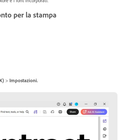
ore e i font incorporati.
onto per la stampa
X)
>
Impostazioni.