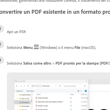
ofessionale, garantendo una risoluzione corretta, il trattamento del col
onvertire un PDF esistente in un formato pr
Apri un PDF.
Seleziona
Menu
(Windows) o il menu
File
(macOS).
Seleziona
Salva come altro
>
PDF pronto per la stampa (PDF/