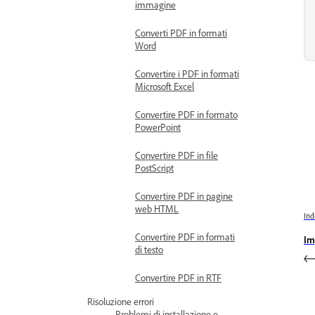
immagine
Converti PDF in formati
Word
Convertire i PDF in formati
Microsoft Excel
Convertire PDF in formato
PowerPoint
Convertire PDF in file
PostScript
Convertire PDF in pagine
web HTML
Ind
Convertire PDF in formati
Im
di testo
Convertire PDF in RTF
Risoluzione errori
Problemi di installazione e