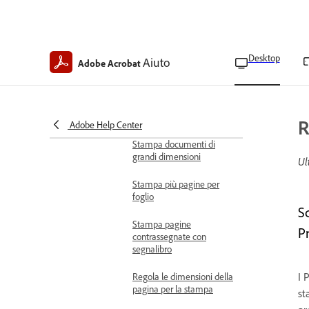
Salva i documenti come
PDF
Salva i documenti come
Desktop
Aiuto
Adobe Acrobat
file PostScript
Stampa PDF con
dimensioni di pagina
miste
R
Adobe Help Center
Stampa documenti di
grandi dimensioni
Ul
Stampa più pagine per
foglio
S
Stampa pagine
Pr
contrassegnate con
segnalibro
I 
Regola le dimensioni della
pagina per la stampa
st