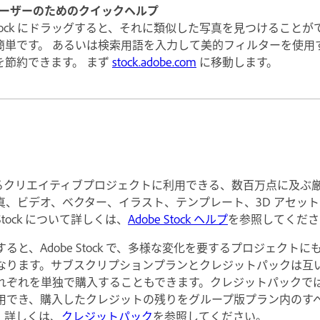
ck ユーザーのためのクイックヘルプ
e Stock にドラッグすると、それに類似した写真を見つけること
簡単です。 あるいは検索用語を入力して美的フィルターを使用
を節約できます。 まず
stock.adobe.com
に移動します。
は、あらゆるクリエイティブプロジェクトに利用できる、数百万点に及
真、ビデオ、ベクター、イラスト、テンプレート、3D アセッ
Stock について詳しくは、
Adobe Stock ヘルプ
を参照してくださ
ると、Adobe Stock で、多様な変化を要するプロジェクト
なります。サブスクリプションプランとクレジットパックは互
れぞれを単独で購入することもできます。クレジットパックでは
トが利用でき、購入したクレジットの残りをグループ版プラン内のす
。詳しくは、
クレジットパック
を参照してください。