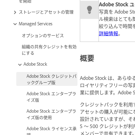
を開始
Adobe Sto
写真を Adob
ストレージとアセットの管理
ル検索はとても
Managed Services
絞り込んで時間
詳細情報
。
オプションのサービス
組織の共有クレジットを有効
にする
概要
Adobe Stock
Adobe Stock クレジットパ
Adobe Stock 
ックグループ版
ロイヤリティフリーの写
業に提供します。Adobe 
Adobe Stock エンタープラ
イズ版
クレジットパックを利用す
Adobe Stock エンタープラ
アセットの購入が可能に
イズ版の使用
設計されていますが、そ
5 ～ 500 クレジッ
Adobe Stock ライセンス承
メンバーで共有できます
認