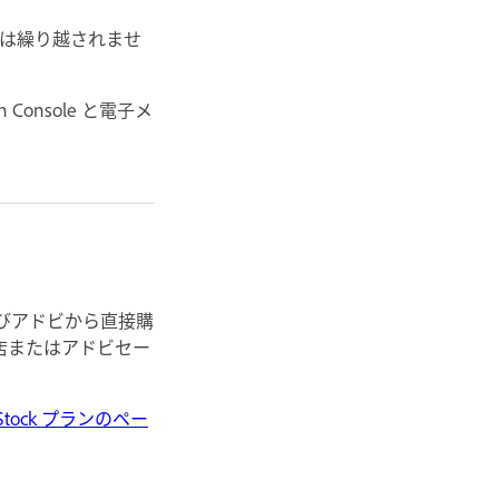
トは繰り越されませ
nsole と電子メ
びアドビから直接購
店またはアドビセー
 Stock プランのペー