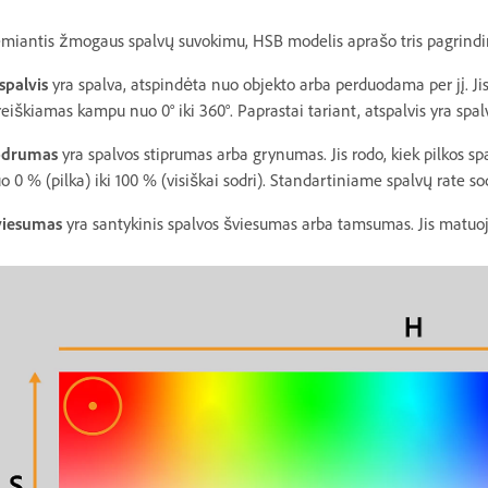
miantis žmogaus spalvų suvokimu, HSB modelis aprašo tris pagrindin
spalvis
yra spalva, atspindėta nuo objekto arba perduodama per jį. Ji
reiškiamas kampu nuo 0° iki 360°. Paprastai tariant, atspalvis yra sp
odrumas
yra spalvos stiprumas arba grynumas. Jis rodo, kiek pilkos s
o 0 % (pilka) iki 100 % (visiškai sodri). Standartiniame spalvų rate s
viesumas
yra santykinis spalvos šviesumas arba tamsumas. Jis matuoj