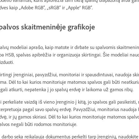
delio variantas, kuris apibrėžia tam tikrą spalvų diapazoną arba ga
dves kaip „Adobe RGB“, „sRGB“ ir „Apple® RGB“.
palvos skaitmeninėje grafikoje
alvų modeliai aprašo, kaip matote ir dirbate su spalvomis skaitmeni
ba HSB, spalvas apibrėžia ir organizuoja skirtingai. Šie modeliai n
izduoti.
irtingi įrenginiai, pavyzdžiui, monitoriai ir spausdintuvai, naudoja sk
ma. Dėl to kai kurios monitoriuje matomos spalvos gali būti neatkuria
gali atkurti, nepatenka į jo spalvų erdvę ir laikoma už gamos ribų.
i perkeliate vaizdą iš vieno įrenginio į kitą, jo spalvos gali pasikei
terpretuoja pagal savo spalvų erdvę. Pavyzdžiui, monitorius naudoj
dvę, ir jų gamos skiriasi. Dėl to kai kurios monitoriuje matomos spalv
alvos negali būti rodomos monitoriuje.
i darbo seka reikalauja dokumentus perkelti tarp įrenginių, naudokit