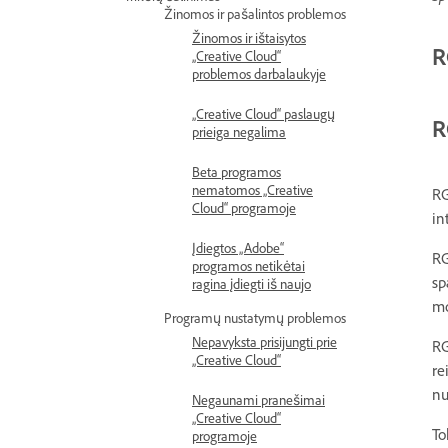
Žinomos ir pašalintos problemos
Žinomos ir ištaisytos
R
„Creative Cloud“
problemos darbalaukyje
„Creative Cloud“ paslaugų
R
prieiga negalima
Beta programos
nematomos „Creative
RG
Cloud“ programoje
in
Įdiegtos „Adobe“
RG
programos netikėtai
sp
ragina įdiegti iš naujo
mo
Programų nustatymų problemos
Nepavyksta prisijungti prie
RG
„Creative Cloud“
re
nu
Negaunami pranešimai
„Creative Cloud“
To
programoje