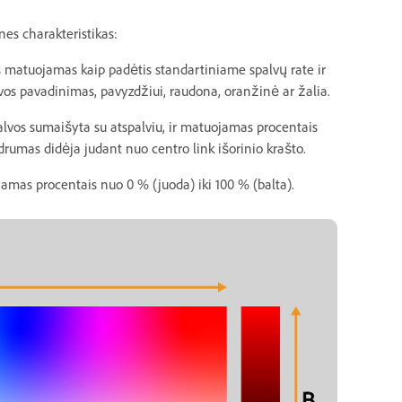
es charakteristikas:
s matuojamas kaip padėtis standartiniame spalvų rate ir
alvos pavadinimas, pavyzdžiui, raudona, oranžinė ar žalia.
palvos sumaišyta su atspalviu, ir matuojamas procentais
odrumas didėja judant nuo centro link išorinio krašto.
amas procentais nuo 0 % (juoda) iki 100 % (balta).