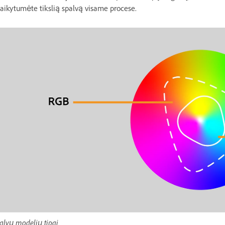
laikytumėte tikslią spalvą visame procese.
alvų modelių tipai