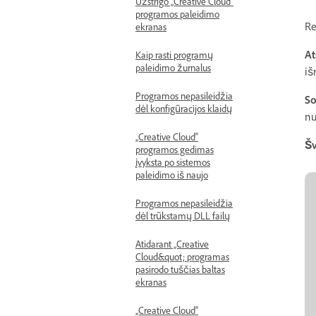
Užstrigo „Creative Cloud“
programos paleidimo
Re
ekranas
At
Kaip rasti programų
paleidimo žurnalus
iš
Programos nepasileidžia
S
dėl konfigūracijos klaidų
nu
„Creative Cloud“
Š
programos gedimas
įvyksta po sistemos
paleidimo iš naujo
Programos nepasileidžia
dėl trūkstamų DLL failų
Atidarant „Creative
Cloud&quot; programas
pasirodo tuščias baltas
ekranas
„Creative Cloud“