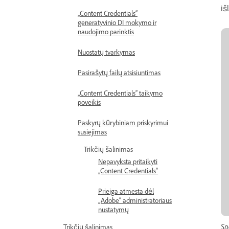
iš
„Content Credentials“
generatyvinio DI mokymo ir
naudojimo parinktis
Nuostatų tvarkymas
Pasirašytų failų atsisiuntimas
„Content Credentials“ taikymo
poveikis
Paskyrų kūrybiniam priskyrimui
susiejimas
Trikčių šalinimas
Nepavyksta pritaikyti
„Content Credentials“
Prieiga atmesta dėl
„Adobe“ administratoriaus
nustatymų
Sp
Trikčių šalinimas