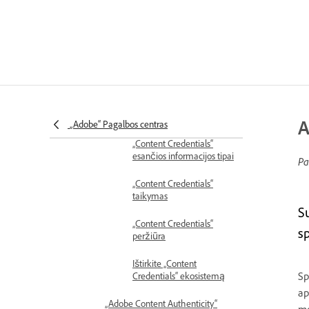
Apie spalvų režimus
Apie tiksliąsias ir procesines
spalvas
„Adobe Content Authenticity“ (Beta)
Content Credentials
„Content Credentials“
apžvalga
A
„Adobe“ Pagalbos centras
„Content Credentials“
esančios informacijos tipai
Pa
„Content Credentials“
taikymas
S
„Content Credentials“
sp
peržiūra
Ištirkite „Content
Sp
Credentials“ ekosistemą
ap
„Adobe Content Authenticity“