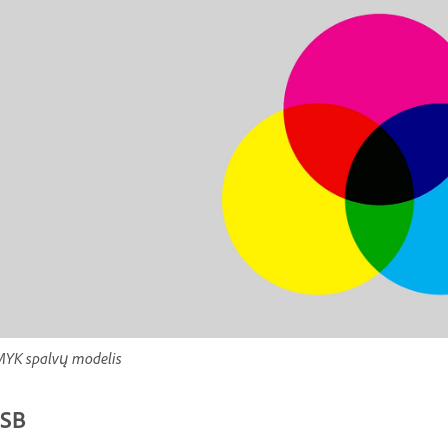
YK spalvų modelis
SB