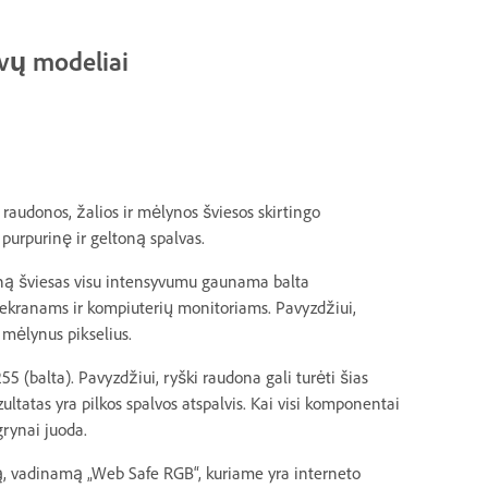
lvų modeliai
audonos, žalios ir mėlynos šviesos skirtingo
 purpurinę ir geltoną spalvas.
yną šviesas visu intensyvumu gaunama balta
 ekranams ir kompiuterių monitoriams. Pavyzdžiui,
 mėlynus pikselius.
5 (balta). Pavyzdžiui, ryški raudona gali turėti šias
zultatas yra pilkos spalvos atspalvis. Kai visi komponentai
 grynai juoda.
mą, vadinamą „Web Safe RGB“, kuriame yra interneto