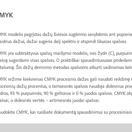
MYK
YK modelis pagrįstas dažų šviesos sugėrimo savybėmis ant popieriaus
aidrius dažus, dažai sugeria dalį spektro ir atspindi likusias spalvas.
YK yra subtraktyvus spalvų maišymo modelis, nes žydri (C), purpurinia
alvą sugerdami visas spalvas. O praktiškai spausdintuvuose pridedama
talumą. Šis dažų derinimo metodas spalvoms atkurti vadinamas ket
YK režime kiekvienas CMYK procesinis dažas gali naudoti reikšmę 
ocesinių dažų procentus, o tamsesnės spalvos naudoja didesnius proce
dros, 93 % purpurinės, 90 % geltonos ir 0 % juodos spalvos. CMYK o
alvai, o didesnės vertės – artimesnės juodai spalvai.
udokite CMYK, kai ruošiate dokumentą spausdinimui su procesiniais