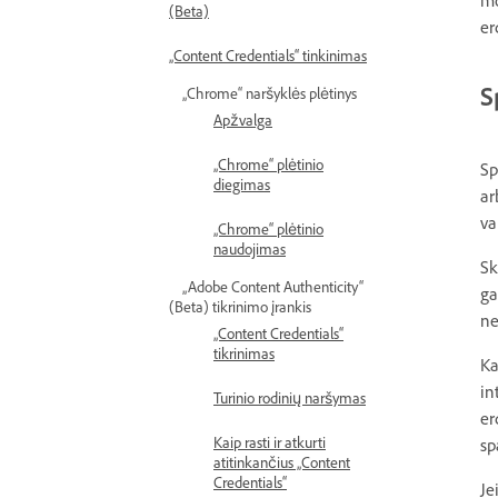
mo
(Beta)
er
„Content Credentials“ tinkinimas
S
„Chrome“ naršyklės plėtinys
Apžvalga
„Chrome“ plėtinio
Sp
diegimas
ar
va
„Chrome“ plėtinio
naudojimas
Sk
„Adobe Content Authenticity“
ga
(Beta) tikrinimo įrankis
ne
„Content Credentials“
tikrinimas
Ka
in
Turinio rodinių naršymas
er
Kaip rasti ir atkurti
sp
atitinkančius „Content
Credentials“
Je