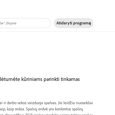
Atidaryti programą
alėtumėte kūriniams parinkti tinkamas
 ir darbo sekos vaizduoja spalvas. Jie leidžia nuosekliai
taip, kaip reikia. Spalvų erdvė yra konkretus spalvų