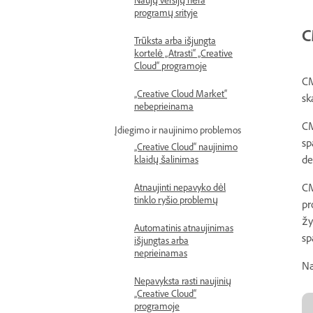
Naujų versijų nėra
programų srityje
C
Trūksta arba išjungta
kortelė „Atrasti“ „Creative
Cloud“ programoje
CM
„Creative Cloud Market“
sk
nebeprieinama
CM
Įdiegimo ir naujinimo problemos
sp
„Creative Cloud“ naujinimo
de
klaidų šalinimas
CM
Atnaujinti nepavyko dėl
tinklo ryšio problemų
pr
žy
Automatinis atnaujinimas
sp
išjungtas arba
neprieinamas
Na
Nepavyksta rasti naujinių
„Creative Cloud“
programoje