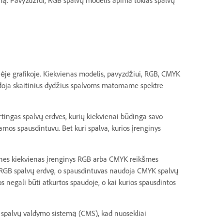
mą. Pavyzdžiui, RGB spalvų modelis apima tokias spalvų
nėje grafikoje. Kiekvienas modelis, pavyzdžiui, RGB, CMYK
audoja skaitinius dydžius spalvoms matomame spektre
irtingas spalvų erdves, kurių kiekvienai būdinga savo
mos spausdintuvu. Bet kuri spalva, kurios įrenginys
sti, nes kiekvienas įrenginys RGB arba CMYK reikšmes
a RGB spalvų erdvę, o spausdintuvas naudoja CMYK spalvų
os negali būti atkurtos spaudoje, o kai kurios spausdintos
e spalvų valdymo sistemą (CMS), kad nuosekliai