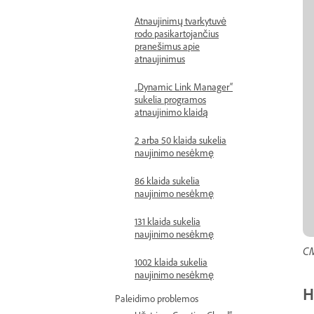
Atnaujinimų tvarkytuvė
rodo pasikartojančius
pranešimus apie
atnaujinimus
„Dynamic Link Manager“
sukelia programos
atnaujinimo klaidą
2 arba 50 klaida sukelia
naujinimo nesėkmę
86 klaida sukelia
naujinimo nesėkmę
131 klaida sukelia
naujinimo nesėkmę
CM
1002 klaida sukelia
naujinimo nesėkmę
H
Paleidimo problemos