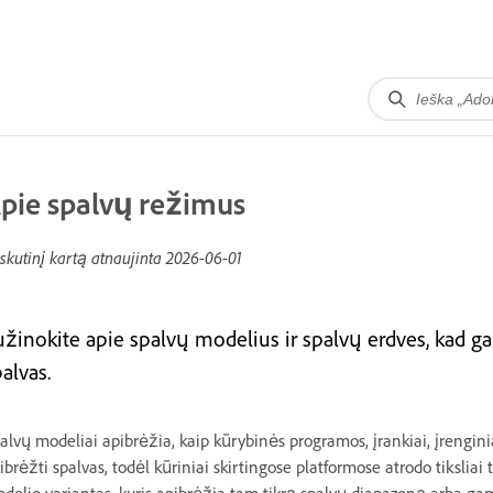
pie spalvų režimus
skutinį kartą atnaujinta
2026-06-01
užinokite apie spalvų modelius ir spalvų erdves, kad g
alvas.
alvų modeliai apibrėžia, kaip kūrybinės programos, įrankiai, įrenginiai
ibrėžti spalvas, todėl kūriniai skirtingose platformose atrodo tiksliai 