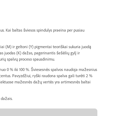
. Kai baltas šviesos spindulys praeina per pusiau
i (M) ir geltoni (Y) pigmentai teoriškai sukuria juodą
s juodas (K) dažas, pagerinantis šešėlių gylį ir
urių spalvų proceso spausdinimu.
nuo 0 % iki 100 %. Šviesesnės spalvos naudoja mažesnius
ntus. Pavyzdžiui, ryški raudona spalva gali turėti 2 %
bjektuose mažesnės dažų vertės yra artimesnės baltai
 dažais.