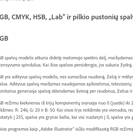
GB, CMYK, HSB, „Lab“ ir pilkio pustonių spa
GB
B spalvų modelis atkuria didelę matomojo spektro dalį, maišydamas r
tensyvumo spindulius. Kai šios spalvos persidengia, jos sukuria žydrą,
B yra adityvus spalvų modelis, nes sumaišius raudoną, žalią ir mėl
alva. Adityvus spalvų maišymas naudojamos apšvietimui, televizorių
nitorius generuoja spalvą skleisdamas šviesą per raudonus, žalius ir
B režimu kiekvienas iš trijų komponentų svyruoja nuo 0 (juoda) iki 25
ikšmes: R: 246, G: 20 ir B: 50. Kai visos trys reikšmės yra vienodos, re
statyti į 255, spalva yra grynai balta; kai visi nustatyti į 0, spalva yra
kios programos kaip „Adobe Illustrator“ siūlo modifikuotą RGB reži