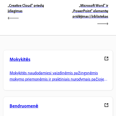
„Creative Cloud“ priedų
„Microsoft Word“ ir
įdiegimas
„PowerPoint“ elementų
pridėjimas į bibliotekas
Mokykitės
Mokykitės naudodamiesi vaizdinėmis pažingsnėmis
mokymo priemonėmis ir praktiniais nurodymais pačioje
programoje.
Bendruomenė