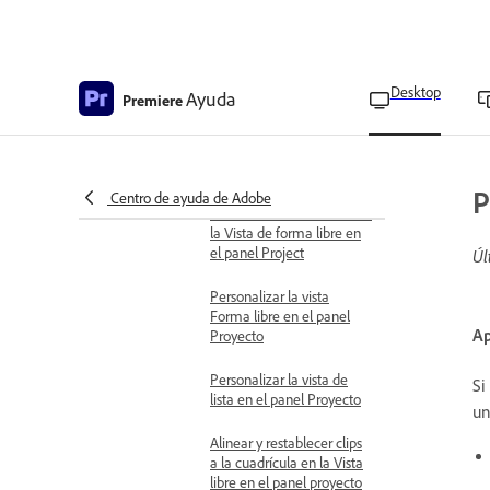
Personalización del panel
Proyecto
Opciones de
personalización para el
panel Project
Desktop
Ayuda
Premiere
Personalizar la vista de
iconos en el panel
Proyecto
P
Centro de ayuda de Adobe
Personalizar metadatos en
la Vista de forma libre en
el panel Project
Úl
Personalizar la vista
Forma libre en el panel
Ap
Proyecto
Personalizar la vista de
Si
lista en el panel Proyecto
un
Alinear y restablecer clips
a la cuadrícula en la Vista
libre en el panel proyecto