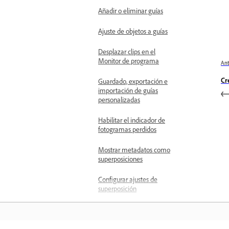
Añadir o eliminar guías
Ajuste de objetos a guías
Desplazar clips en el
Monitor de programa
Ant
Cr
Guardado, exportación e
importación de guías
personalizadas
Habilitar el indicador de
fotogramas perdidos
Mostrar metadatos como
superposiciones
Configurar ajustes de
superposición
Definición de puntos de
entrada y salida en el
Monitor de origen