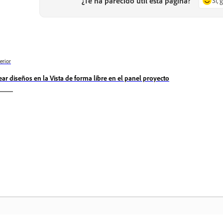
¿Te ha parecido útil esta página?
Sí, 
erior
ear diseños en la Vista de forma libre en el panel proyecto