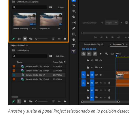
Arrastre y suelte el panel Project seleccionado en la posición desead