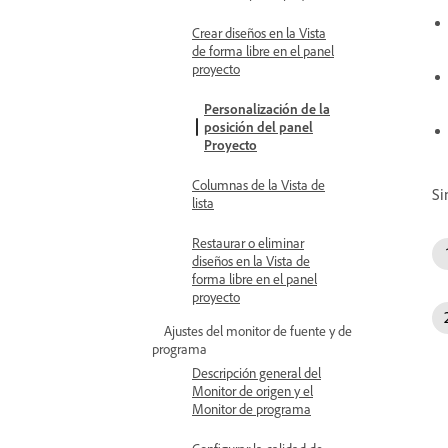
Crear diseños en la Vista
de forma libre en el panel
proyecto
Personalización de la
posición del panel
Proyecto
Columnas de la Vista de
Si
lista
Restaurar o eliminar
diseños en la Vista de
forma libre en el panel
proyecto
Ajustes del monitor de fuente y de
programa
Descripción general del
Monitor de origen y el
Monitor de programa