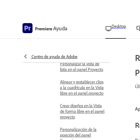
Proyecto
Personalizar metadatos en
la Vista de forma libre en
Desktop
Ayuda
el panel Project
Premiere
Personalizar la vista
Forma libre en el panel
Proyecto
R
Centro de ayuda de Adobe
Personalizar la vista de
p
lista en el panel Proyecto
Alinear y restablecer clips
Úl
a la cuadrícula en la Vista
libre en el panel proyecto
Crear diseños en la Vista
Ap
de forma libre en el panel
proyecto
R
Personalización de la
posición del panel