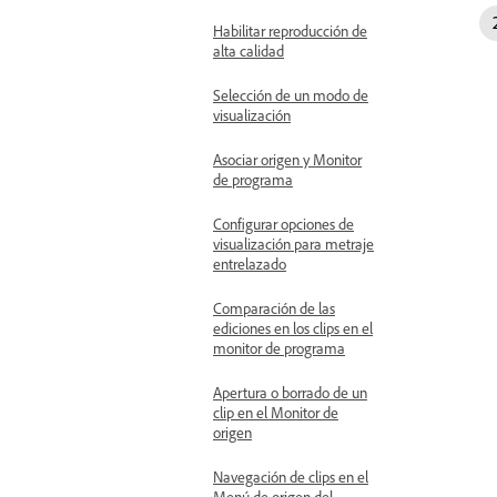
Habilitar reproducción de
alta calidad
Selección de un modo de
visualización
Asociar origen y Monitor
de programa
Configurar opciones de
visualización para metraje
entrelazado
Comparación de las
ediciones en los clips en el
monitor de programa
Apertura o borrado de un
clip en el Monitor de
origen
Navegación de clips en el
Menú de origen del