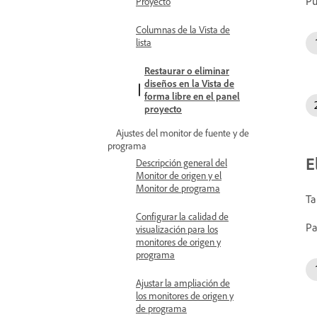
Pu
Proyecto
Columnas de la Vista de
lista
Restaurar o eliminar
diseños en la Vista de
forma libre en el panel
proyecto
Ajustes del monitor de fuente y de
programa
E
Descripción general del
Monitor de origen y el
Monitor de programa
Ta
Configurar la calidad de
Pa
visualización para los
monitores de origen y
programa
Ajustar la ampliación de
los monitores de origen y
de programa