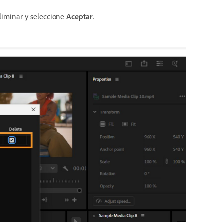
liminar y seleccione
Aceptar
.