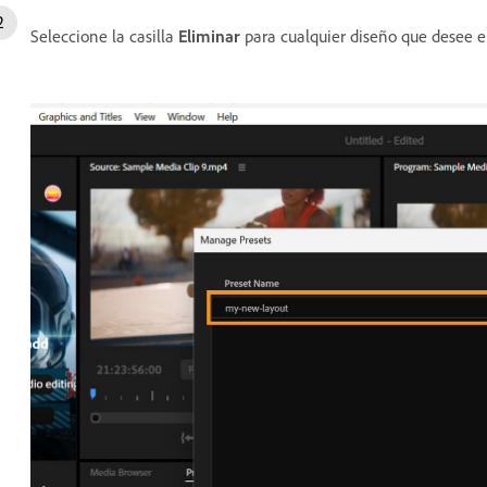
Seleccione la casilla
Eliminar
para cualquier diseño que desee e