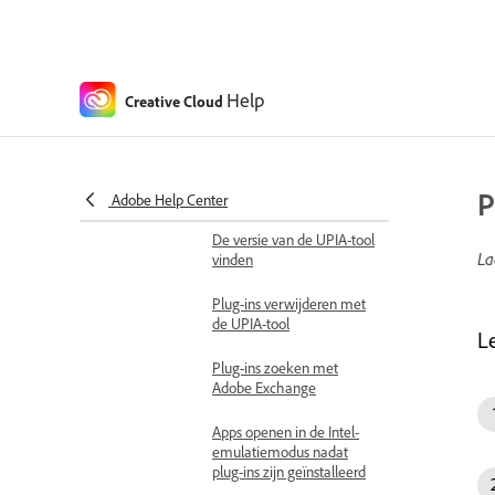
Exchange downloaden
Plug-ins installeren met de
UPIA-tool
Help
Creative Cloud
Hulp krijgen in de UPIA-
tool
Lijst-plug-ins weergeven
P
met de UPIA-tool
Adobe Help Center
De versie van de UPIA-tool
La
vinden
Plug-ins verwijderen met
de UPIA-tool
L
Plug-ins zoeken met
Adobe Exchange
Apps openen in de Intel-
emulatiemodus nadat
plug-ins zijn geïnstalleerd