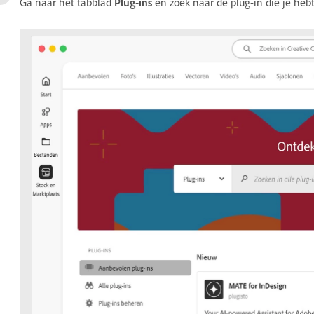
Ga naar het tabblad
Plug-ins
en zoek naar de plug-in die je hebt