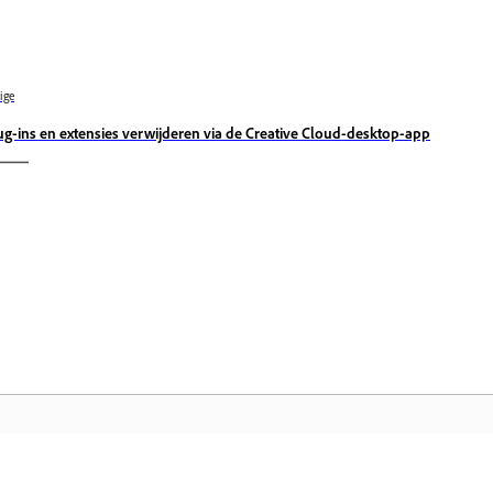
ige
ug-ins en extensies verwijderen via de Creative Cloud-desktop-app