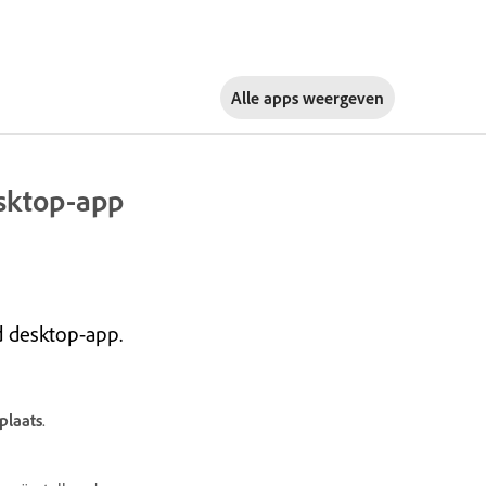
Alle apps weergeven
esktop-app
d desktop-app.
plaats
.