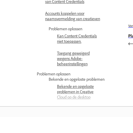
van Content Credentials
Accounts koppelen voor
naamsvermelding van creatieven
Vor
Problemen oplossen
Pl
Kan Content Credentials
niet toepassen.
Toegang geweigerd
wegens Adobe-
beheerinstellingen
Problemen oplossen
Bekende en opgeloste problemen
Bekende en opgeloste
problemen in Creative
Cloud op de desktop
Geen toegang tot Creative
Cloud-services
Bèta-apps zijn niet
zichtbaar in de Creative