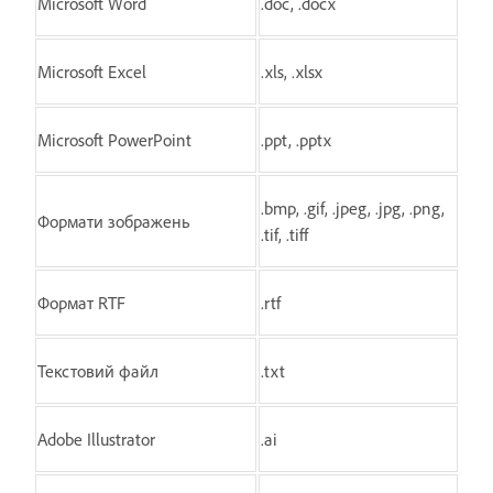
Microsoft Word
.doc, .docx
Microsoft Excel
.xls, .xlsx
Microsoft PowerPoint
.ppt, .pptx
.bmp, .gif, .jpeg, .jpg, .png,
Формати зображень
.tif, .tiff
Формат RTF
.rtf
Текстовий файл
.txt
Adobe Illustrator
.ai