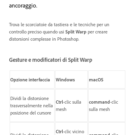
ancoraggio.
Trova le scorciatoie da tastiera e le tecniche per un
controllo preciso quando usi
Split Warp
per creare
distorsioni complesse in Photoshop.
Gesture e modificatori di Split Warp
Opzione interfaccia
Windows
macOS
Dividi la distorsione
Ctrl
-clic sulla
command
-clic
trasversalmente nella
mesh
sulla mesh
posizione del cursore
Ctrl
-clic vicino
Dividi la distorsione
command
-clic